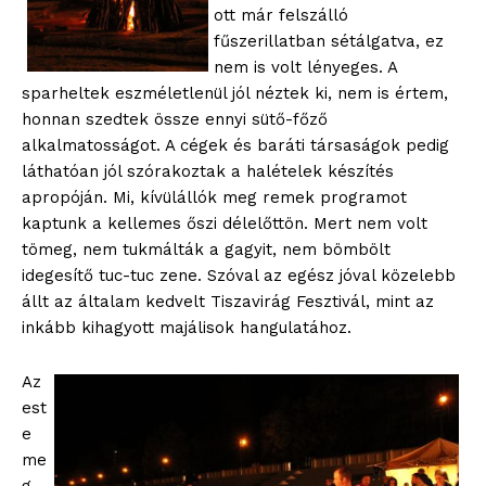
ott már felszálló
fűszerillatban sétálgatva, ez
nem is volt lényeges. A
sparheltek eszméletlenül jól néztek ki, nem is értem,
honnan szedtek össze ennyi sütő-főző
alkalmatosságot. A cégek és baráti társaságok pedig
láthatóan jól szórakoztak a halételek készítés
apropóján. Mi, kívülállók meg remek programot
kaptunk a kellemes őszi délelőttön. Mert nem volt
tömeg, nem tukmálták a gagyit, nem bömbölt
idegesítő tuc-tuc zene. Szóval az egész jóval közelebb
állt az általam kedvelt Tiszavirág Fesztivál, mint az
inkább kihagyott majálisok hangulatához.
Az
est
e
me