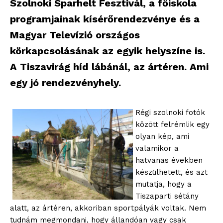
Szolnoki Sparhelt Fesztivál, a főiskola
programjainak kísérőrendezvénye és a
Magyar Televízió országos
körkapcsolásának az egyik helyszíne is.
A Tiszavirág híd lábánál, az ártéren. Ami
egy jó rendezvényhely.
Régi szolnoki fotók
között felrémlik egy
olyan kép, ami
valamikor a
hatvanas években
készülhetett, és azt
mutatja, hogy a
Tiszaparti sétány
alatt, az ártéren, akkoriban sportpályák voltak. Nem
tudnám megmondani, hogy állandóan vagy csak