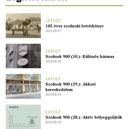
ELŐFIZETÉS
1XVOLT
105 éves szolnoki betétkönyv
2026.08.07.
Hasznos
1XVOLT
Szolnok 900 (30.): Különös hármas
bSZ fiók
2026.08.06.
Előfizetés
Kapcsolat
1XVOLT
Adatkezelési tájékoztató
Szolnok 900 (29.): Akkori
kereskedelem
Hirdetés
2026.08.05.
1XVOLT
Szolnok 900 (28.): Aktív bélyeggyűjtők
2026.08.04.