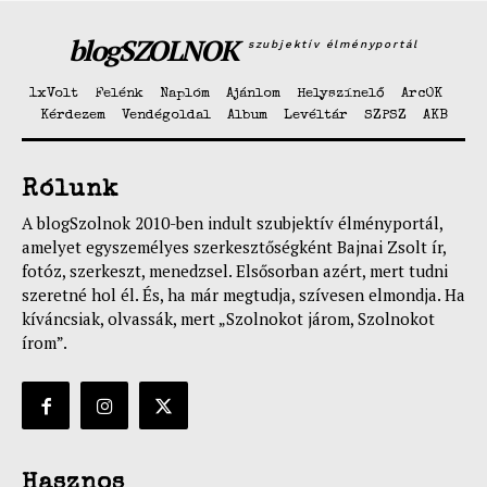
blogSZOLNOK
szubjektív élményportál
1xVolt
Felénk
Naplóm
Ajánlom
Helyszínelő
ArcOK
Kérdezem
Vendégoldal
Album
Levéltár
SZPSZ
AKB
Rólunk
A blogSzolnok 2010-ben indult szubjektív élményportál,
amelyet egyszemélyes szerkesztőségként Bajnai Zsolt ír,
fotóz, szerkeszt, menedzsel. Elsősorban azért, mert tudni
szeretné hol él. És, ha már megtudja, szívesen elmondja. Ha
kíváncsiak, olvassák, mert „Szolnokot járom, Szolnokot
írom”.
Hasznos