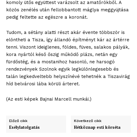
komoly ütős együttest varázsolt az amatőrökből. A
közös zenélés után fellobbantott máglya meggyújtása
pedig feltette az egészre a koronát.
Tudom, a sétány alatti részt akár évente többször is
elöntheti a Tisza, így állandó építményt kár az ártérre
tenni. Viszont ideiglenes, földes, füves, salakos pályák,
kora nyártól késő őszig működő plázs, netán egy
fürdőstég, és a mostanihoz hasonló, ne harsogó
rendezvények Szolnok egyik legkülönlegesebb és
talán legkedveltebb helyszínévé tehetnék a Tiszavirág
híd belvárosi lába körüli árteret.
(Az esti képek Bajnai Marcell munkái.)
Előző cikk
Következő cikk
Esélylatolgatás
Hétköznap esti körséta