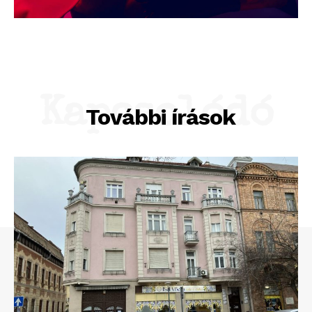
Kapcsolódó
További írások