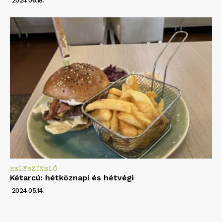
2024.06.18.
HELYSZÍNELŐ
Kétarcú: hétköznapi és hétvégi
2024.05.14.