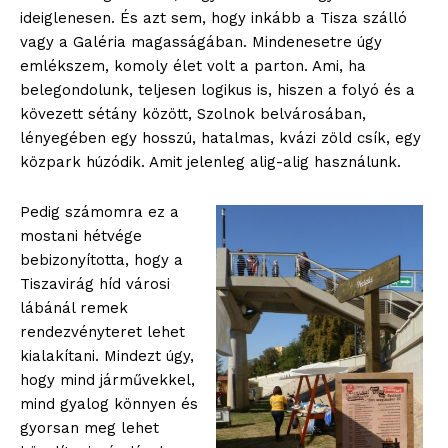
ideiglenesen. És azt sem, hogy inkább a Tisza szálló
vagy a Galéria magasságában. Mindenesetre úgy
emlékszem, komoly élet volt a parton. Ami, ha
belegondolunk, teljesen logikus is, hiszen a folyó és a
kövezett sétány között, Szolnok belvárosában,
lényegében egy hosszú, hatalmas, kvázi zöld csík, egy
közpark húzódik. Amit jelenleg alig-alig használunk.
Pedig számomra ez a
mostani hétvége
bebizonyította, hogy a
Tiszavirág híd városi
lábánál remek
rendezvényteret lehet
kialakítani. Mindezt úgy,
hogy mind járművekkel,
mind gyalog könnyen és
gyorsan meg lehet