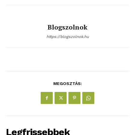
Blogszolnok
https://blogszolnok.hu
blogSZOLNOK
szubjektív élményportál
MEGOSZTÁS:
Legfrissebbek