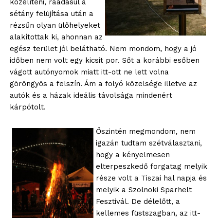
közelíteni, ráadásul a
sétány felújítása után a
rézsűn olyan ülőhelyeket
alakítottak ki, ahonnan az
egész terület jól belátható. Nem mondom, hogy a jó
időben nem volt egy kicsit por. Sőt a korábbi esőben
vágott autónyomok miatt itt-ott ne lett volna
göröngyös a felszín. Ám a folyó közelsége illetve az
autók és a házak ideális távolsága mindenért
kárpótolt.
Őszintén megmondom, nem
igazán tudtam szétválasztani,
hogy a kényelmesen
elterpeszkedő forgatag melyik
része volt a Tiszai hal napja és
melyik a Szolnoki Sparhelt
Fesztivál. De délelőtt, a
kellemes füstszagban, az itt-