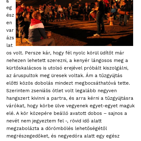
g
eg
ész
en
var
ázs
lat
os volt. Persze kár, hogy fél nyolc körül üdítőt már
nehezen lehetett szerezni, a kenyér lángosos meg a
kürtőskalácsos is utolsó erejével próbált kiszolgálni,
az áruspultok meg üresek voltak. Ám a tűzgyújtás
előtti közös dobolás mindezt megbocsáthatóvá tette.
Szerintem zseniális ötlet volt legalább negyven
hangszert kivinni a partra, és arra kérni a tűzgyújtásra
várókat, hogy körbe ülve vegyenek egyet-egyet maguk
elé. A kör közepére beálló avatott dobos – sajnos a
nevét nem jegyeztem fel -, rövid idő alatt
megzabolázta a dörömbölés lehetőségétől
megrészegedőket, és negyedóra alatt egy egész