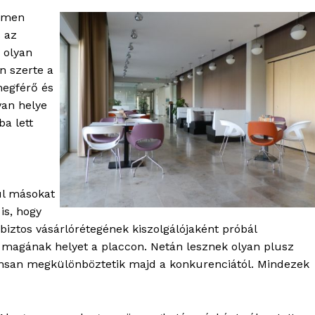
ortál
elmen
Hasznos
s az
 olyan
bSZ fiók
n szerte a
Előfizetés
megférő és
Kapcsolat
van helye
ba lett
Adatkezelési tájékoztató
Hirdetés
ül másokat
TÉS
is, hogy
biztos vásárlórétegének kiszolgálójaként próbál
 magának helyet a placcon. Netán lesznek olyan plusz
nsan megkülönböztetik majd a konkurenciától. Mindezek