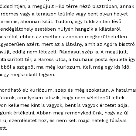
földszintjén, a megújult Hild térre néző bisztróban, annak
érdemes vagy a teraszon leülnie vagy bent olyan helyet
keresnie, ahonnan kilát. Tudom, egy földszinten lévő
vendéglátóhely esetében hülyén hangzik a kilátásról
beszélni, ebben az esetben azonban megkerülhetetlen.
Egyszerűen azért, mert az a látvány, amit az Agóra bisztró
nyújt, eddig nem létezett. Ráadásul szép is. A megújult,
kitakarított tér, a Baross utca, a bauhaus posta épülete így
ebből a szögből ma még kuriózum. Kell még egy kis idő,
hogy megszokott legyen.
 mondható el: kuriózum, szép és még szokatlan. A hatalma
útorok, amelyeken látszik, hogy nem véletlenül lettek
yon kellemes kint is vagyok, bent is vagyok érzetet adja,
ogunk értékelni. Abban meg reménykedjünk, hogy az új
 új szemléletet hoz, és nem kell majd hetekig fóliával
OLNOK
ett.
ktív