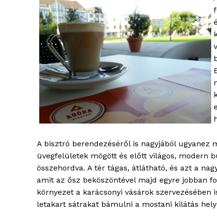
A bisztró berendezéséről is nagyjából ugyanez
üvegfelületek mögött és előtt világos, modern b
összehordva. A tér tágas, átlátható, és azt a nag
amit az ősz beköszöntével majd egyre jobban f
környezet a karácsonyi vásárok szervezésében is
blogSZ
letakart sátrakat bámulni a mostani kilátás hely
szubje