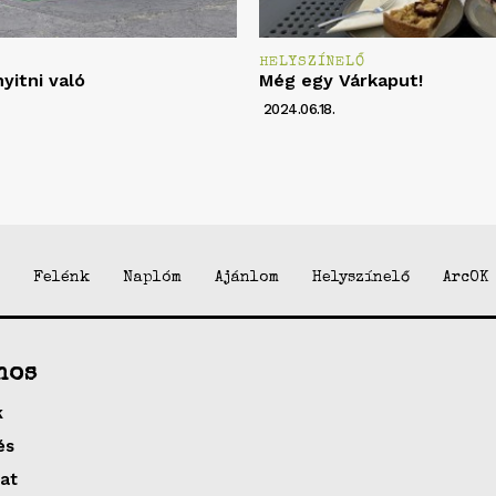
Ő
HELYSZÍNELŐ
nyitni való
Még egy Várkaput!
2024.06.18.
Felénk
Naplóm
Ajánlom
Helyszínelő
ArcOK
nos
k
és
at