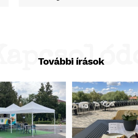
Kapcsolód
További írások