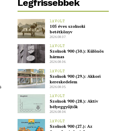
Legfrissebbek
1XVOLT
105 éves szolnoki
betétkönyv
2026.08.07.
1XVOLT
Szolnok 900 (30.): Különös
hármas
2026.08.06.
1XVOLT
Szolnok 900 (29.): Akkori
kereskedelem
s
2026.08.05.
1XVOLT
Szolnok 900 (28.): Aktív
bélyeggyűjtők
2026.08.04.
1XVOLT
Szolnok 900 (27.): Az