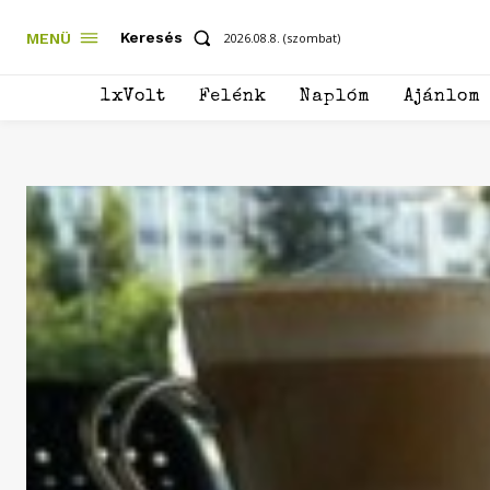
Keresés
MENÜ
2026.08.8. (szombat)
1xVolt
Felénk
Naplóm
Ajánlom