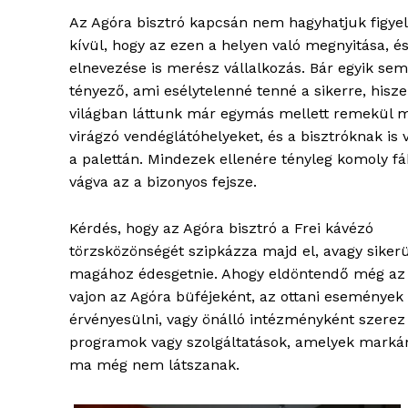
élményp
Az Agóra bisztró kapcsán nem hagyhatjuk figy
kívül, hogy az ezen a helyen való megnyitása, é
elnevezése is merész vállalkozás. Bár egyik sem
tényező, ami esélytelenné tenné a sikerre, hisze
világban láttunk már egymás mellett remekül 
virágzó vendéglátóhelyeket, és a bisztróknak is 
a palettán. Mindezek ellenére tényleg komoly fá
vágva az a bizonyos fejsze.
Kérdés, hogy az Agóra bisztró a Frei kávézó
törzsközönségét szipkázza majd el, avagy siker
ELŐFIZE
magához édesgetnie. Ahogy eldöntendő még az 
vajon az Agóra büféjeként, az ottani események 
érvényesülni, vagy önálló intézményként szerez
programok vagy szolgáltatások, amelyek marká
ma még nem látszanak.