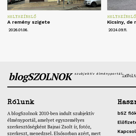
HELYSZÍNELŐ
HELYSZÍNEL
A remény szigete
Kicsiny, de 
2026.01.06.
2024.09.11.
blogSZOLNOK
szubjektív élményportál
1xVolt
Rólunk
Hasz
A blogSzolnok 2010-ben indult szubjektív
bSZ fió
élményportál, amelyet egyszemélyes
Előfizet
szerkesztőségként Bajnai Zsolt ír, fotóz,
Kapcsol
szerkeszt, menedzsel. Elsősorban azért, mert