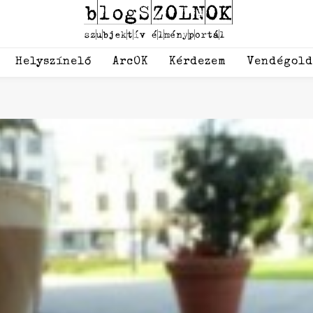
Helyszínelő
ArcOK
Kérdezem
Vendégol