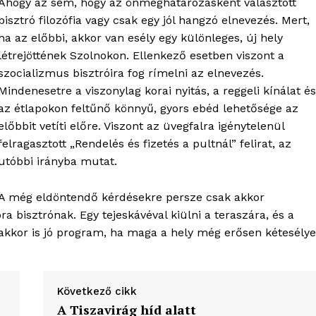
Ahogy az sem, hogy az önmeghatározásként választott
bisztró filozófia vagy csak egy jól hangzó elnevezés. Mert,
ha az előbbi, akkor van esély egy különleges, új hely
létrejöttének Szolnokon. Ellenkező esetben viszont a
szocializmus bisztróira fog rímelni az elnevezés.
Mindenesetre a viszonylag korai nyitás, a reggeli kínálat és
az étlapokon feltűnő könnyű, gyors ebéd lehetősége az
előbbit vetíti előre. Viszont az üvegfalra igénytelenül
felragasztott „Rendelés és fizetés a pultnál” felirat, az
utóbbi irányba mutat.
A még eldöntendő kérdésekre persze csak akkor
 bisztrónak. Egy tejeskávéval kiülni a teraszára, és a
, akkor is jó program, ha maga a hely még erősen kétesélye
Következő cikk
A Tiszavirág híd alatt