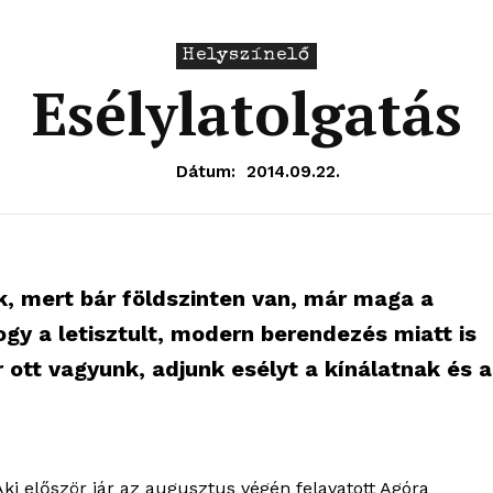
Helyszínelő
Esélylatolgatás
Dátum:
2014.09.22.
k, mert bár földszinten van, már maga a
ogy a letisztult, modern berendezés miatt is
ott vagyunk, adjunk esélyt a kínálatnak és a
Aki először jár az augusztus végén felavatott Agóra