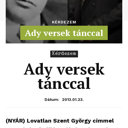
KÉRDEZEM
Ady versek tánccal
Kérdezem
Ady versek
tánccal
2013.01.23.
Dátum:
(NYÁR) Lovatlan Szent György címmel