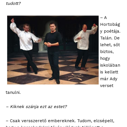
tudott?
– A
Hortobág
y poétája.
Talán. De
lehet, sőt
biztos,
hogy
iskolában
is kellett
már Ady
verset
tanulni.
– Kiknek szánja ezt az estet?
– Csak versszerető embereknek. Tudom, elcsépelt,