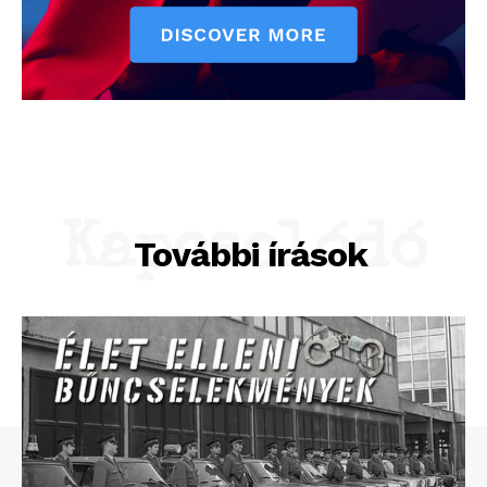
Kapcsolódó
További írások