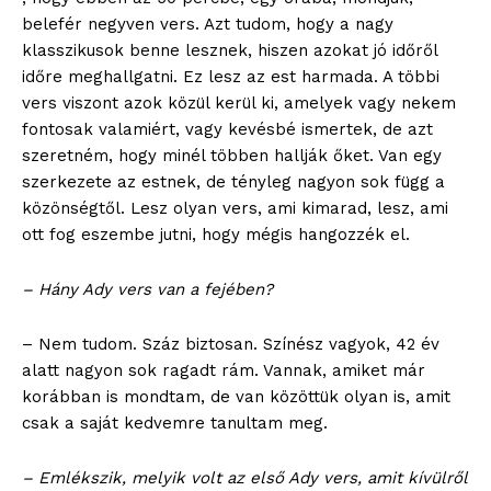
belefér negyven vers. Azt tudom, hogy a nagy
klasszikusok benne lesznek, hiszen azokat jó időről
időre meghallgatni. Ez lesz az est harmada. A többi
vers viszont azok közül kerül ki, amelyek vagy nekem
fontosak valamiért, vagy kevésbé ismertek, de azt
szeretném, hogy minél többen hallják őket. Van egy
szerkezete az estnek, de tényleg nagyon sok függ a
közönségtől. Lesz olyan vers, ami kimarad, lesz, ami
ott fog eszembe jutni, hogy mégis hangozzék el.
– Hány Ady vers van a fejében?
– Nem tudom. Száz biztosan. Színész vagyok, 42 év
alatt nagyon sok ragadt rám. Vannak, amiket már
korábban is mondtam, de van közöttük olyan is, amit
csak a saját kedvemre tanultam meg.
– Emlékszik, melyik volt az első Ady vers, amit kívülről