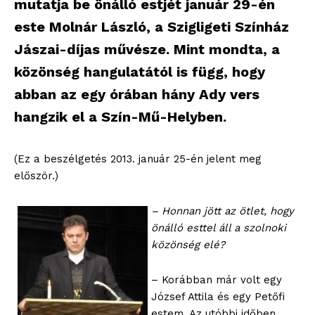
mutatja be önálló estjét január 29-én
este Molnár László, a Szigligeti Színház
Jászai-díjas művésze. Mint mondta, a
közönség hangulatától is függ, hogy
abban az egy órában hány Ady vers
hangzik el a Szín-Mű-Helyben.
(Ez a beszélgetés 2013. január 25-én jelent meg
először.)
– Honnan jött az ötlet, hogy
önálló esttel áll a szolnoki
közönség elé?
– Korábban már volt egy
József Attila és egy Petőfi
estem. Az utóbbi időben