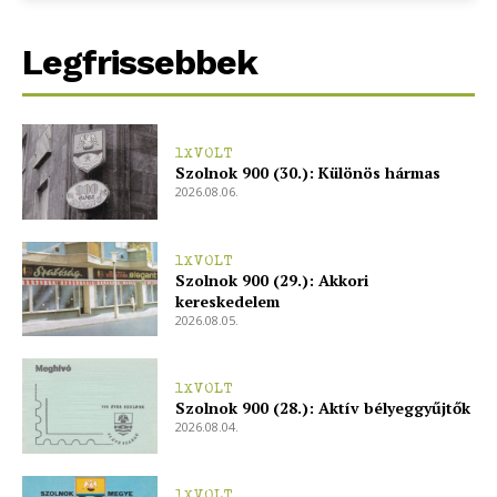
Legfrissebbek
ELŐFIZETÉS
1XVOLT
Szolnok 900 (30.): Különös hármas
2026.08.06.
Hasznos
bSZ fiók
1XVOLT
Szolnok 900 (29.): Akkori
Előfizetés
kereskedelem
2026.08.05.
Kapcsolat
Adatkezelési tájékoztató
Hirdetés
1XVOLT
Szolnok 900 (28.): Aktív bélyeggyűjtők
2026.08.04.
1XVOLT