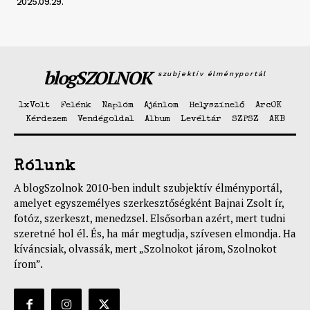
2025.09.29.
blogSZOLNOK
szubjektív élményportál
1xVolt
Felénk
Naplóm
Ajánlom
Helyszínelő
ArcOK
Kérdezem
Vendégoldal
Album
Levéltár
SZPSZ
AKB
Rólunk
A blogSzolnok 2010-ben indult szubjektív élményportál,
amelyet egyszemélyes szerkesztőségként Bajnai Zsolt ír,
fotóz, szerkeszt, menedzsel. Elsősorban azért, mert tudni
szeretné hol él. És, ha már megtudja, szívesen elmondja. Ha
kíváncsiak, olvassák, mert „Szolnokot járom, Szolnokot
írom”.