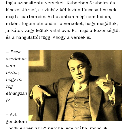
fogja színesíteni a verseket. Kabdebon Szabolcs és
Kinczel József, a színház két kiváló táncosa lesznek
majd a partnereim. Azt azonban még nem tudom,
miként fogom elmondani a verseket, hogy megállok,
járkálok vagy leülök valahová. Ez majd a közönségtől
és a hangulattól függ. Ahogy a versek is.
– Ezek
szerint az
sem
biztos,
hogy mi
fog
elhangzan
i?
– Azt
gondolom
, hogy ebben az 50 percbe, egy órába, mondjuk,