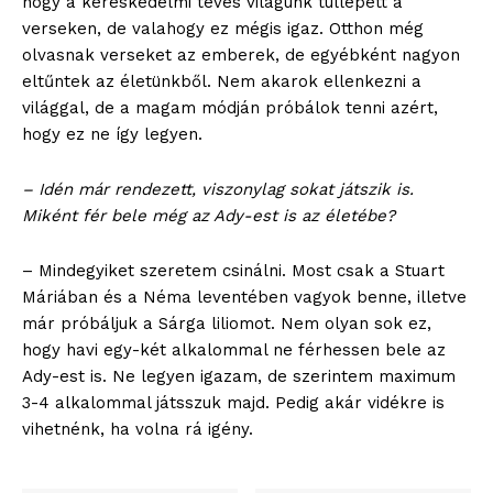
hogy a kereskedelmi tévés világunk túllépett a
verseken, de valahogy ez mégis igaz. Otthon még
olvasnak verseket az emberek, de egyébként nagyon
eltűntek az életünkből. Nem akarok ellenkezni a
világgal, de a magam módján próbálok tenni azért,
hogy ez ne így legyen.
– Idén már rendezett, viszonylag sokat játszik is.
Miként fér bele még az Ady-est is az életébe?
– Mindegyiket szeretem csinálni. Most csak a Stuart
Máriában és a Néma leventében vagyok benne, illetve
már próbáljuk a Sárga liliomot. Nem olyan sok ez,
hogy havi egy-két alkalommal ne férhessen bele az
Ady-est is. Ne legyen igazam, de szerintem maximum
3-4 alkalommal játsszuk majd. Pedig akár vidékre is
vihetnénk, ha volna rá igény.