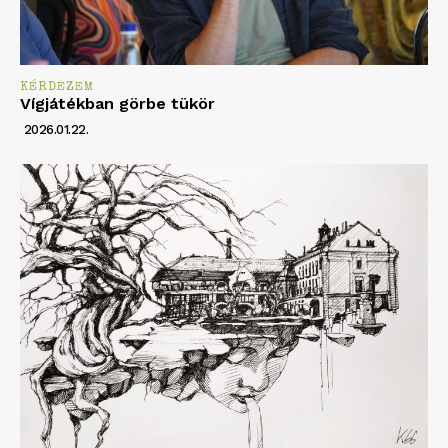
KÉRDEZEM
Vígjátékban görbe tükör
2026.01.22.