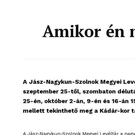
Amikor én m
A Jász-Nagykun-Szolnok Megyei Levél
szeptember 25-től, szombaton délutá
25-én, október 2-án, 9-én és 16-án 1
mellett tekinthető meg a Kádár-kor tá
blogSZ
szubje
A Jász-Nagykun-Szolnok Megyei Levéltár a nagy 