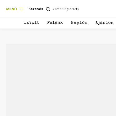
Keresés
MENÜ
2026.08.7. (péntek)
1xVolt
Felénk
Naplóm
Ajánlom