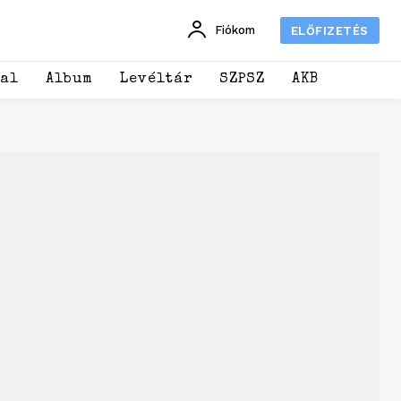
Fiókom
ELŐFIZETÉS
dal
Album
Levéltár
SZPSZ
AKB