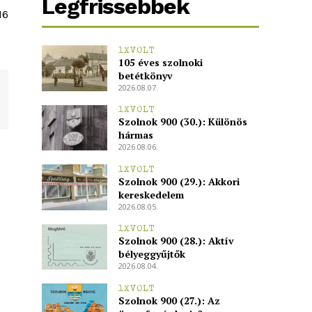
Legfrissebbek
16
1XVOLT
105 éves szolnoki
betétkönyv
2026.08.07.
1XVOLT
Szolnok 900 (30.): Különös
hármas
2026.08.06.
1XVOLT
Szolnok 900 (29.): Akkori
kereskedelem
2026.08.05.
1XVOLT
Szolnok 900 (28.): Aktív
bélyeggyűjtők
2026.08.04.
1XVOLT
Szolnok 900 (27.): Az