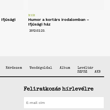
MHM
Ifjúsági
Humor a kortárs irodalomban –
Ifjúsági ház
2012.02.23.
Kérdezem
Vendégoldal
Album
Levéltár
SZPSZ
AKB
Feliratkozás hírlevélre