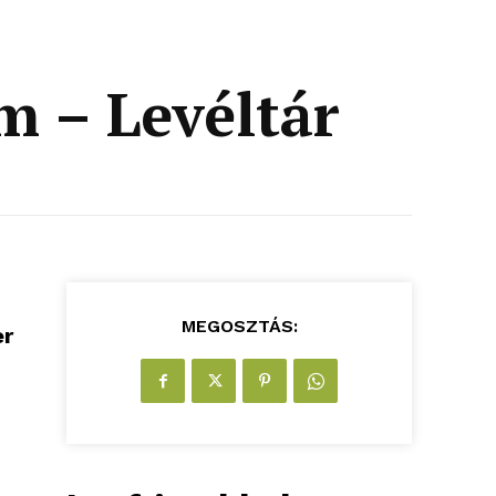
m – Levéltár
MEGOSZTÁS:
er