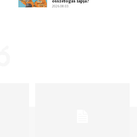
összefogás lapja?
2026.08.03.
ó