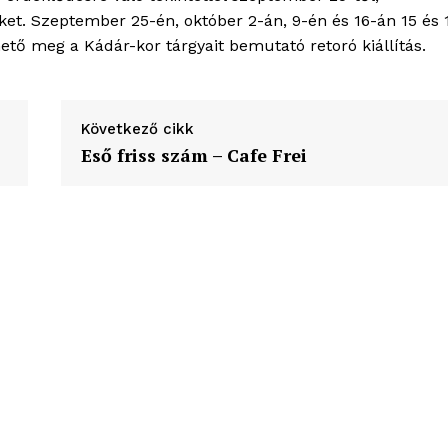
ortál
et. Szeptember 25-én, október 2-án, 9-én és 16-án 15 és 
Hasznos
hető meg a Kádár-kor tárgyait bemutató retoró kiállítás.
bSZ fiók
Előfizetés
Következő cikk
Eső friss szám – Cafe Frei
Kapcsolat
Adatkezelési tájékoztató
Hirdetés
TÉS