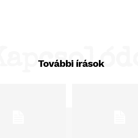
Kapcsolód
További írások