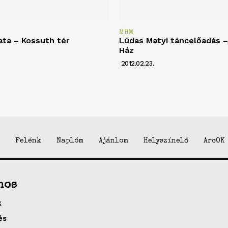
MHM
ata – Kossuth tér
Lúdas Matyi táncelőadás – 
Ház
2012.02.23.
Felénk
Naplóm
Ajánlom
Helyszínelő
ArcOK
nos
k
és