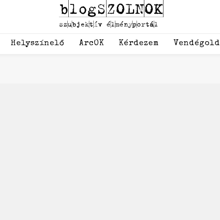
Helyszínelő
ArcOK
Kérdezem
Vendégol