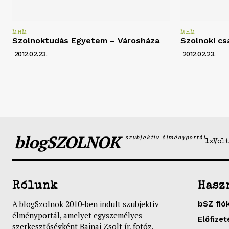
MHM
MHM
Szolnoktudás Egyetem – Városháza
Szolnoki cs
2012.02.23.
2012.02.23.
blogSZOLNOK
szubjektív élményportál
1xVolt
Rólunk
Hasz
A blogSzolnok 2010-ben indult szubjektív
bSZ fió
élményportál, amelyet egyszemélyes
Előfizet
szerkesztőségként Bajnai Zsolt ír, fotóz,