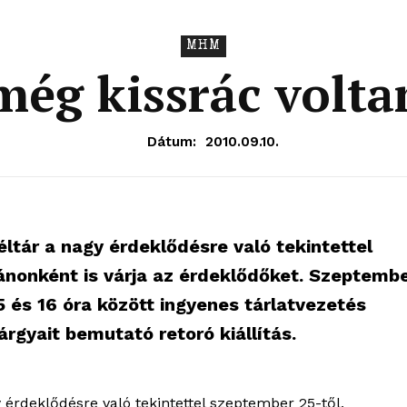
MHM
ég kissrác volta
Dátum:
2010.09.10.
tár a nagy érdeklődésre való tekintettel
nonként is várja az érdeklődőket. Szeptemb
5 és 16 óra között ingyenes tárlatvezetés
rgyait bemutató retoró kiállítás.
OLNOK
ktív
érdeklődésre való tekintettel szeptember 25-től,