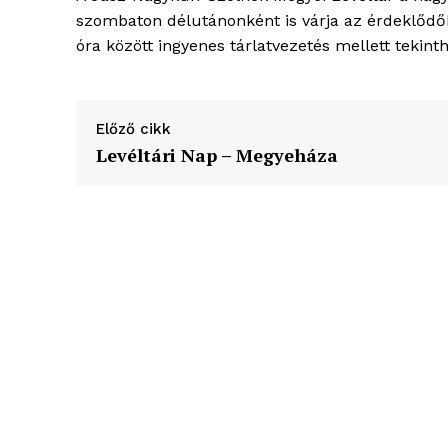
élményp
szombaton délutánonként is várja az érdeklődők
óra között ingyenes tárlatvezetés mellett tekint
Előző cikk
Levéltári Nap – Megyeháza
ELŐFIZE