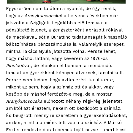
Egyszerűen nem találom a nyomát, de úgy rémlik,
hogy az
Aranykulcsocská
t a hetvenes években már
játszotta a Szigligeti. Legalábbis előttem van a
pénzültető jelenet, a gengszterként ábrázolt rókával
és macskával, sőt a Burattino tudatlanságát kihasználó
bábszínházas pénzszámolása is. Valamelyik szerepet,
mintha Takács Gyula játszotta volna. Persze lehet,
hogy máshol láttam, vagy keverem az 1976-os
Pinokkió
val, de élénken él bennem a mondandó:
tanulatlan gyerekként könnyen átvernek, tanulni kell.
Persze nem tudom, hogy aztán ezért tanultam-e,
miként az sem, hogy a színház ott és akkor, vagy
később és máshol fertőzött-e meg, de a mostani
Aranykulcsocska
előhozott néhány régi-régi jelenetet,
amiktől azt éreztem, nekem ott kezdődött a színház.
És beugrott, mennyire szerettem a gyerekelőadásokat,
amikor, mintha a miénk lett volna a színház. A Márkó
Eszter rendezte darab bemutatóját nézve – mert kicsit