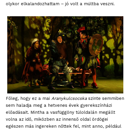
olykor elkalandozhattam – jó volt a múltba veszni.
Főleg, hogy ez a mai
Aranykulcsocska
szinte semmiben
sem haladja meg a hetvenes évek gyerekszínházi
előadásait. Mintha a vasfüggöny túloldalán megállt
volna az idő, miközben az innenső oldal ördögei
egészen más ingereken nőttek fel, mint anno, például