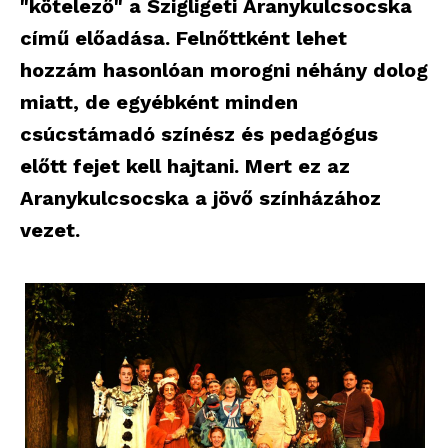
"kötelező" a Szigligeti Aranykulcsocska
című előadása. Felnőttként lehet
hozzám hasonlóan morogni néhány dolog
miatt, de egyébként minden
csúcstámadó színész és pedagógus
előtt fejet kell hajtani. Mert ez az
Aranykulcsocska a jövő színházához
vezet.