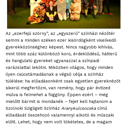
Az „ezerfejű szörny”, az „egyszerű” színházi nézőtér
semmi a minden széken ezer kisördögként viselkedő
gyerekközönséghez képest. Nincs nagyobb kihívás,
mint több száz különböző korú, érdeklődésű, hátterű
és hangulatú gyereket ugyanazzal a színpadi
varázslattal lekötni. Miközben világos, hogy minden
ilyen csúcstámadásnak a végső célja a színház
túlélése: ha előadásonként csak egyetlen gyereknézőt
sikerül megfertőzni, van remény, hogy pár évtized
múlva is felmehet a függöny. Éppen ezért – még
mielőtt bármit is mondanék – fejet kell hajtanom a
Szolnoki Szigligeti Színház
Aranykulcsocska
című
előadását összehozó valamennyi alkotó és műszaki
előtt. Lehet, hogy nem volt tökéletes, de a magam