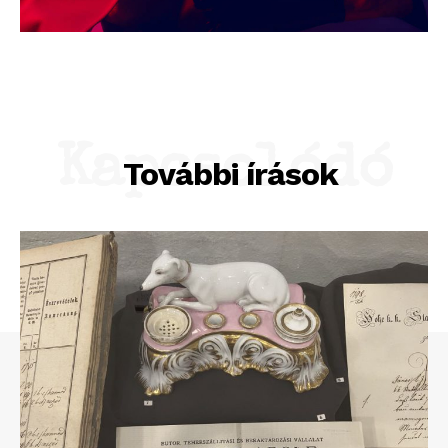
Kapcsolódó
További írások