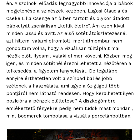
én. A szolnoki előadás legnagyobb innovációja a bábok
megjelenése a színészek kezében, Lugosi Claudia és
Cseke Lilla Csenge az ölben tartott és olykor átadott
bábkutyát zseniálisan „keltik életre”. Ám ezen kívül
minden lassú és avítt. Az első sötét átdíszletezésnél
azt hittem, valami elromlott, mert álmomban nem
gondoltam volna, hogy a vizuálisan túltáplált mai
nézők előtt ilyesmit valaki el mer követni. Közben meg
igen, és minden sötétnél érezni lehetett a nézőtéren a
lelkesedés, a figyelem lanyhulását. De legalább
ennyire érthetetlen volt a színpad bal és jobb
szélének a használata, ami ugye a Szigligeti több
pontjáról nem látható rendesen. Hogy kerülhetett ilyen
pozícióra a pénzek elültetése? A diszkógömbre
emlékeztető fényekre pedig nem tudok mást mondani,
mint boomerek tombolása a vizuális porcelánboltban.