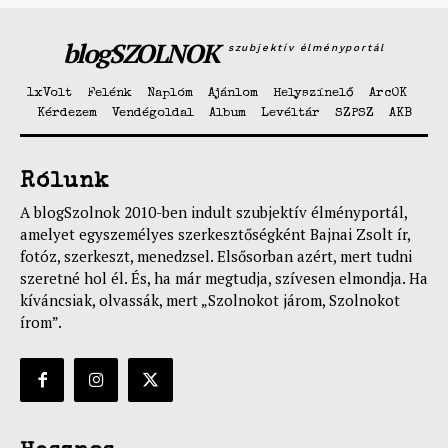
blogSZOLNOK
szubjektív élményportál
1xVolt
Felénk
Naplóm
Ajánlom
Helyszínelő
ArcOK
Kérdezem
Vendégoldal
Album
Levéltár
SZPSZ
AKB
Rólunk
A blogSzolnok 2010-ben indult szubjektív élményportál,
amelyet egyszemélyes szerkesztőségként Bajnai Zsolt ír,
fotóz, szerkeszt, menedzsel. Elsősorban azért, mert tudni
szeretné hol él. És, ha már megtudja, szívesen elmondja. Ha
kíváncsiak, olvassák, mert „Szolnokot járom, Szolnokot
írom”.