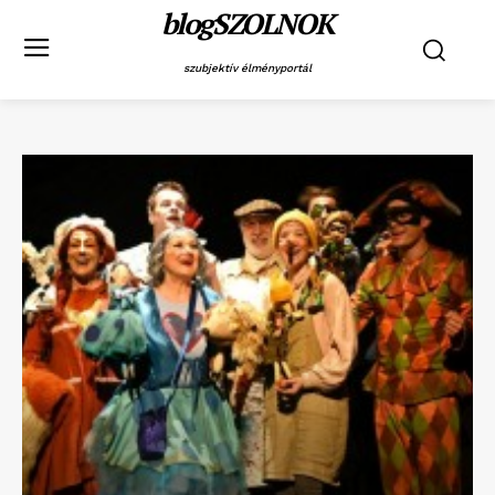
blogSZOLNOK
szubjektív élményportál