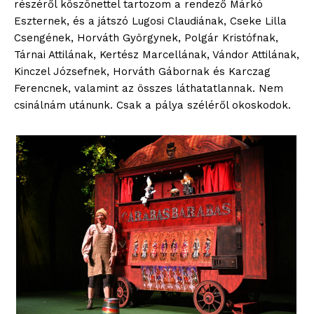
részéről köszönettel tartozom a rendező Márkó
Eszternek, és a játszó Lugosi Claudiának, Cseke Lilla
Csengének, Horváth Györgynek, Polgár Kristófnak,
Tárnai Attilának, Kertész Marcellának, Vándor Attilának,
Kinczel Józsefnek, Horváth Gábornak és Karczag
Ferencnek, valamint az összes láthatatlannak. Nem
csinálnám utánunk. Csak a pálya széléről okoskodok.