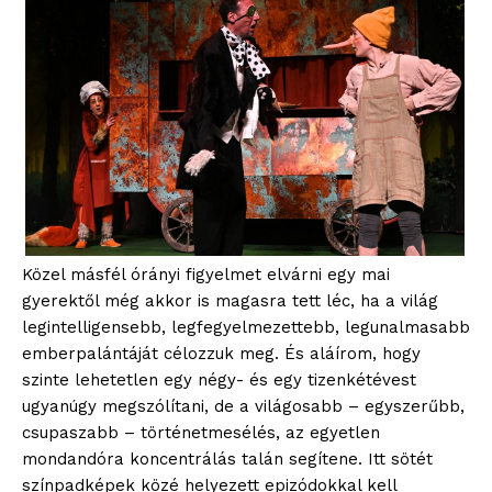
Közel másfél órányi figyelmet elvárni egy mai
gyerektől még akkor is magasra tett léc, ha a világ
legintelligensebb, legfegyelmezettebb, legunalmasabb
emberpalántáját célozzuk meg. És aláírom, hogy
szinte lehetetlen egy négy- és egy tizenkétévest
ugyanúgy megszólítani, de a világosabb – egyszerűbb,
csupaszabb – történetmesélés, az egyetlen
mondandóra koncentrálás talán segítene. Itt sötét
színpadképek közé helyezett epizódokkal kell