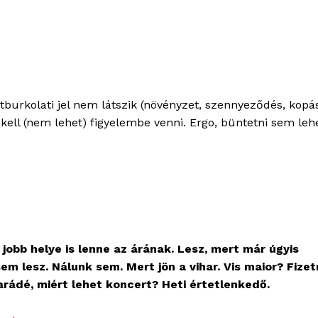
tburkolati jel nem látszik (növényzet, szennyeződés, kopá
kell (nem lehet) figyelembe venni. Ergo, büntetni sem leh
 jobb helye is lenne az árának. Lesz, mert már úgyis
em lesz. Nálunk sem. Mert jön a vihar. Vis maior? Fizet
arádé, miért lehet koncert? Heti értetlenkedő.