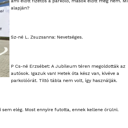
ami előtt fizetős a parkoló, mások előtt meg nem. Mi
Kapcsolat
alapján?
Adatkezelési tájékoztató
Hirdetés
Sz-né L. Zsuzsanna: Nevetséges.
TÉS
P Cs-né Erzsébet: A Jubileum téren megoldották az
autósok. Igazuk van! Hetek óta kész van, kivéve a
parkolóórát. Tiltó tábla nem volt, így használják.
sem elég. Most ennyire futotta, ennek kellene örülni.