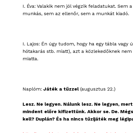
I. Éva: Valakik nem jól végzik feladatukat. Sem a
munkás, sem az ellenőr, sem a munkát kiadó.
I. Lajos: Én úgy tudom, hogy ha egy tábla vagy ú
hótakarás stb. miatt), azt a közlekedőknek nem 
miatta.
Naplóm:
Játék a tűzzel
(augusztus 22.)
Lesz. Ne legyen. Nálunk lesz. Ne legyen, mert
mindent előre kifizettünk. Akkor se. De. Mégs
kell? Duplán? És ha nincs tűzijáték meg légip