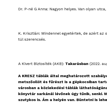
Dr. P-né G Anna: Nagyon helyes. Van olyan utca,
K. Krisztián: Mindennel egyetértek, de azért az
túl szerencsés.
A Kivert Biztosíték (AKB):
Takarásban
(2022. au
A KRESZ táblák által meghatározott szabály
metszőollót és fűrészt is a gépkocsiban tart
városban a közlekedési táblák láthatóságának
könyvtár sarkánál lévőnek úgy tűnik, senki.
szutykos is. Ám a helyén van. Büntetni is lehe