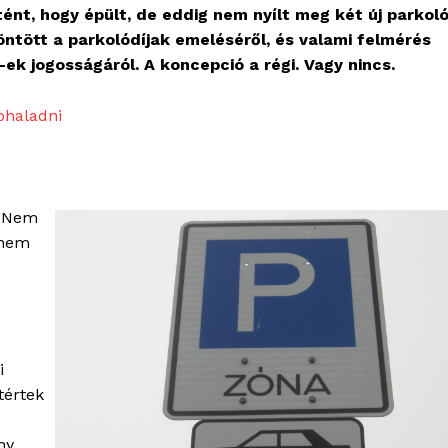
tént, hogy épült, de eddig nem nyílt meg két új parkol
öntött a parkolódíjak emeléséről, és valami felmérés
X-ek jogosságáról. A koncepció a régi. Vagy nincs.
bhaladni
? Nem
 nem
i
tértek
ny