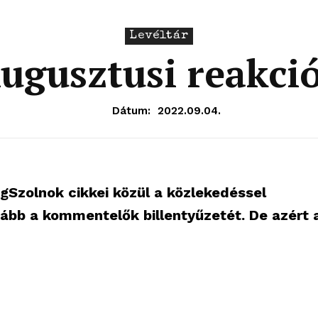
Levéltár
ugusztusi reakci
Dátum:
2022.09.04.
ogSzolnok cikkei közül a közlekedéssel
bb a kommentelők billentyűzetét. De azért 