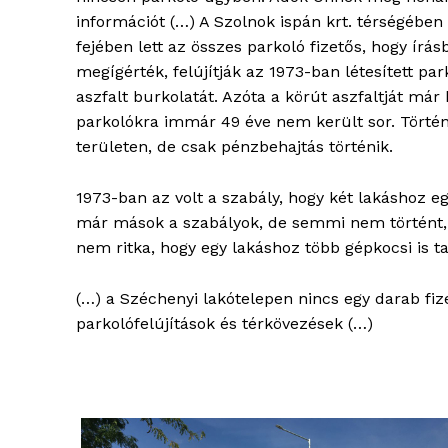
információt (…) A Szolnok ispán krt. térségében
fejében lett az összes parkoló fizetős, hogy írás
megígérték, felújítják az 1973-ban létesített par
aszfalt burkolatát. Azóta a körút aszfaltját már 
parkolókra immár 49 éve nem került sor. Történ
területen, de csak pénzbehajtás történik.
1973-ban az volt a szabály, hogy két lakáshoz egy
már mások a szabályok, de semmi nem történt, 
nem ritka, hogy egy lakáshoz több gépkocsi is ta
blogSZ
(…) a Széchenyi lakótelepen nincs egy darab fiz
szubje
parkolófelújítások és térkövezések (…)
élményp