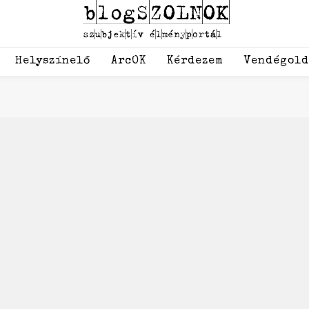
Helyszínelő
ArcOK
Kérdezem
Vendégol