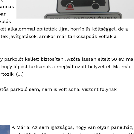
 annak
ban
kolók
két alkalommal építették újra, horribilis költséggel, de a
tek javítgatások, amikor már tankcsapdák voltak a
 parkolót kellett biztosítani. Azóta lassan eltelt 50 év, ma
hogy lépést tartsanak a megváltozott helyzettel. Ma már
rtozik. (…)
OLNOK
etős parkoló sem, nem is volt soha. Viszont folynak
ktív
ortál
Hasznos
bSZ fiók
P. Mária: Az sem igazságos, hogy van olyan panelház,
Előfizetés