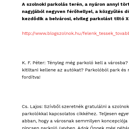
A szolnoki parkolás terén, a nyáron annyi tör
nagyjából negyven férőhellyel, a közgyűlés d
kezdődik a belvárosi, elvileg parkolást tiltó 
http://www.blogszolnok.hu/felenk_tessek_tovab
K. F. Péter: Tényleg még parkoló kell a városba
kitiltani kellene az autókat? Parkolóból park és
fordítva!
Cs. Lajos: Szívből szeretnék gratulálni a szolnok
parkolókkal kapcsolatos cikkéhez. Teljesen egye
abban, hogy a városnak semmilyen koncepciója
nincsen parkoló ügyben. Adok Önnek még néhá