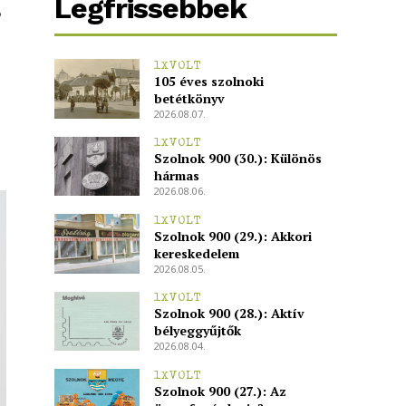
Legfrissebbek
ó
1XVOLT
105 éves szolnoki
betétkönyv
2026.08.07.
1XVOLT
Szolnok 900 (30.): Különös
hármas
2026.08.06.
1XVOLT
Szolnok 900 (29.): Akkori
kereskedelem
2026.08.05.
1XVOLT
Szolnok 900 (28.): Aktív
bélyeggyűjtők
2026.08.04.
1XVOLT
Szolnok 900 (27.): Az