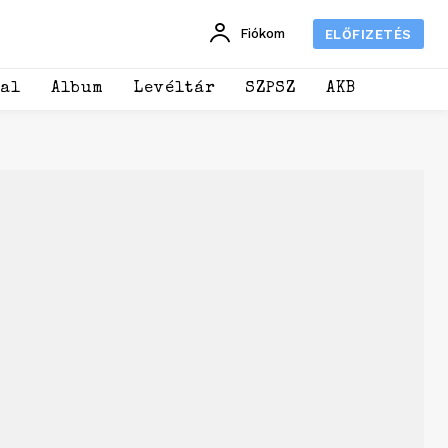
Fiókom
ELŐFIZETÉS
dal
Album
Levéltár
SZPSZ
AKB