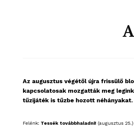
A
Az augusztus végétől újra frissülő bl
kapcsolatosak mozgatták meg leginká
tűzijáték is tűzbe hozott néhányakat.
Felénk:
Tessék továbbhaladni!
(augusztus 25.)