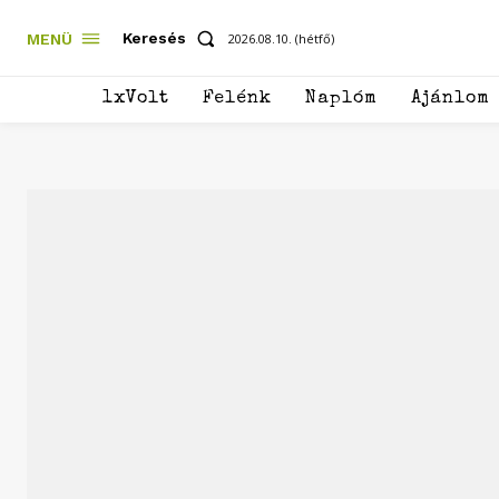
Keresés
MENÜ
2026.08.10. (hétfő)
1xVolt
Felénk
Naplóm
Ajánlom