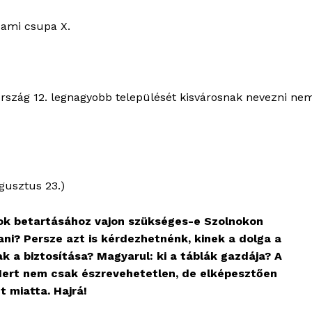
 ami csupa X.
 ország 12. legnagyobb települését kisvárosnak nevezni ne
gusztus 23.)
ok betartásához vajon szükséges-e Szolnokon
ani? Persze azt is kérdezhetnénk, kinek a dolga a
 a biztosítása? Magyarul: ki a táblák gazdája? A
 Mert nem csak észrevehetetlen, de elképesztően
t miatta. Hajrá!