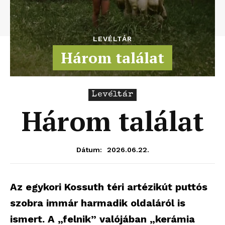
LEVÉLTÁR
Három találat
Levéltár
Három találat
2026.06.22.
Dátum:
Az egykori Kossuth téri artézikút puttós
szobra immár harmadik oldaláról is
ismert. A „felnik” valójában „kerámia