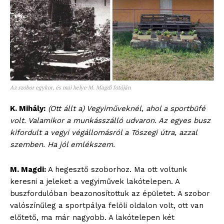
blogSZOLNOK
szubjektív élményportál
Az szobor egykor, és mai helye M. Magdi fotóján
K. Mihály:
(Ott állt a)
Vegyiműveknél, ahol a sportbüfé
volt. Valamikor a munkásszálló udvaron. Az egyes busz
kifordult a vegyi végállomásról a Tószegi útra, azzal
szemben. Ha jól emlékszem.
M. Magdi:
A hegesztő szoborhoz. Ma ott voltunk
keresni a jeleket a vegyiművek lakótelepen. A
buszfordulóban beazonosítottuk az épületet. A szobor
valószínűleg a sportpálya felöli oldalon volt, ott van
ELŐFIZETÉS
előtető, ma már nagyobb. A lakótelepen két