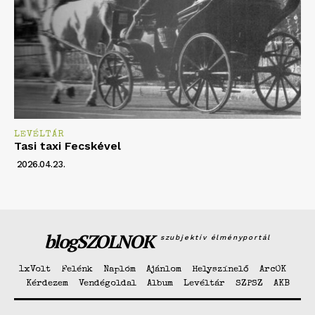
LEVÉLTÁR
Tasi taxi Fecskével
2026.04.23.
blogSZOLNOK
szubjektív élményportál
1xVolt
Felénk
Naplóm
Ajánlom
Helyszínelő
ArcOK
Kérdezem
Vendégoldal
Album
Levéltár
SZPSZ
AKB