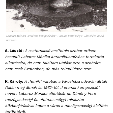
Laborcz Mónika „kerámia kompozíciója” 1984/85 körül még a Városháza belső
udvarán
S. László:
A csatornacsöves/felnis szobor erősen
hasonlít Laborcz Mónika keramikusművész terrakotta
alkotásaira, de nem találtam utalást erre a szobrára
nem csak Szolnokon, de más településen sem.
K. Károly:
A „felnik” valóban a Városháza udvarán álltak
(talán még állnak is) 1972-től „kerámia kompozíció”
néven. Laborcz Mónika alkotását dr. Dimény Imre
mezőgazdasági és élelmezésügyi miniszter
közbenjárásával kapta a város a mezőgazdasági kiállítás
területéről.