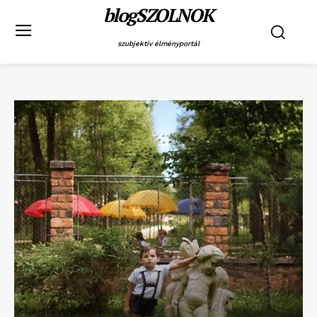
blogSZOLNOK
szubjektív élményportál