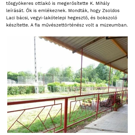
tősgyökeres ottlakó is megerősítette K. Mihály
leírását. Ők is emlékeznek. Mondták, hogy Zsoldos
Laci bácsi, vegyi-lakótelepi hegesztő, és bokszoló
Hasznos
készítette. A fia művészettörténész volt a múzeumban.
bSZ fiók
Előfizetés
Kapcsolat
Adatkezelési tájékoztató
Hirdetés