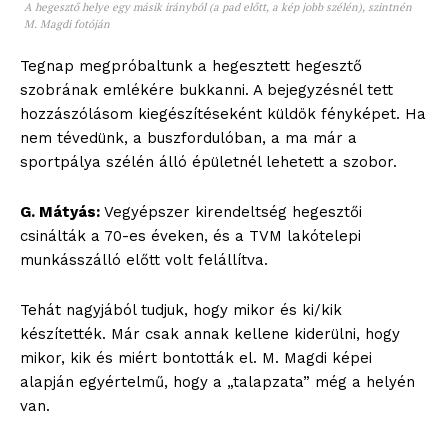
A hegesztő helye egy másik irányból (a pad előtt, a kép jobb szélén), szintnén
M. Magdi fotóján
Tegnap megpróbaltunk a hegesztett hegesztő
szobrának emlékére bukkanni. A bejegyzésnél tett
hozzászólásom kiegészítéseként küldök fényképet. Ha
nem tévedünk, a buszfordulóban, a ma már a
sportpálya szélén álló épületnél lehetett a szobor.
G. Mátyás:
Vegyépszer kirendeltség hegesztői
csinálták a 70-es éveken, és a TVM lakótelepi
munkásszálló előtt volt felállítva.
Tehát nagyjából tudjuk, hogy mikor és ki/kik
készítették. Már csak annak kellene kiderülni, hogy
mikor, kik és miért bontották el. M. Magdi képei
alapján egyértelmű, hogy a „talapzata” még a helyén
van.