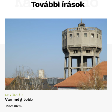
Kapcsolódó
További írások
LEVÉLTÁR
Van még több
2026.06.12.