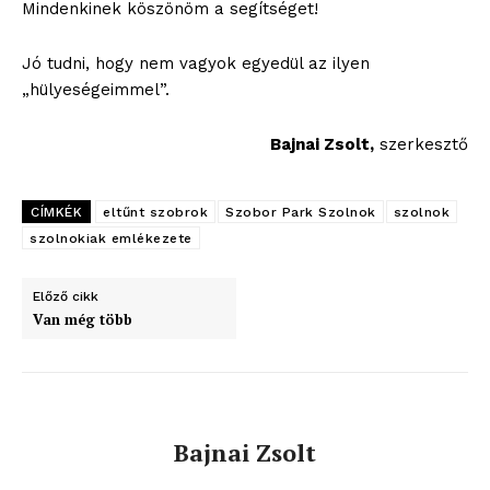
Mindenkinek köszönöm a segítséget!
Jó tudni, hogy nem vagyok egyedül az ilyen
„hülyeségeimmel”.
Bajnai Zsolt,
szerkesztő
CÍMKÉK
eltűnt szobrok
Szobor Park Szolnok
szolnok
szolnokiak emlékezete
Előző cikk
Van még több
Bajnai Zsolt