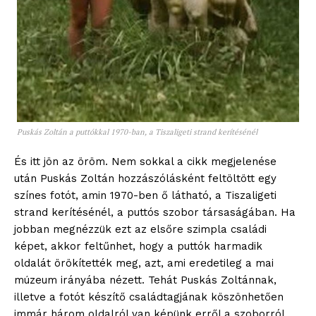
Puskás Zoltán a puttókkal 1970-ban, a Tiszaligeti strand kerítésénél
És itt jön az öröm. Nem sokkal a cikk megjelenése
után Puskás Zoltán hozzászólásként feltöltött egy
színes fotót, amin 1970-ben ő látható, a Tiszaligeti
strand kerítésénél, a puttós szobor társaságában. Ha
jobban megnézzük ezt az elsőre szimpla családi
képet, akkor feltűnhet, hogy a puttók harmadik
oldalát örökítették meg, azt, ami eredetileg a mai
múzeum irányába nézett. Tehát Puskás Zoltánnak,
illetve a fotót készítő családtagjának köszönhetően
immár három oldalról van képünk erről a szoborról.