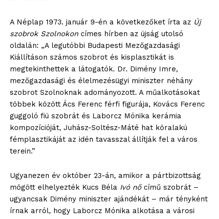
A Néplap 1973. január 9-én a következőket írta az
Új
szobrok Szolnokon
címes hírben az újság utolsó
oldalán: „A legutóbbi Budapesti Mezőgazdasági
Kiállításon számos szobrot és kisplasztikát is
megtekinthettek a látogatók. Dr. Dimény Imre,
mezőgazdasági és élelmezésügyi miniszter néhány
szobrot Szolnoknak adományozott. A műalkotásokat
többek között Ács Ferenc férfi figurája, Kovács Ferenc
guggoló fiú szobrát és Laborcz Mónika kerámia
kompozícióját, Juhász-Soltész-Máté hat köralakú
fémplasztikáját az idén tavasszal állítják fel a város
terein.”
Ugyanezen év október 23-án, amikor a pártbizottság
mögött elhelyezték Kucs Béla
Ivó nő
című szobrát –
ugyancsak Dimény miniszter ajándékát – már tényként
írnak arról, hogy Laborcz Mónika alkotása a városi