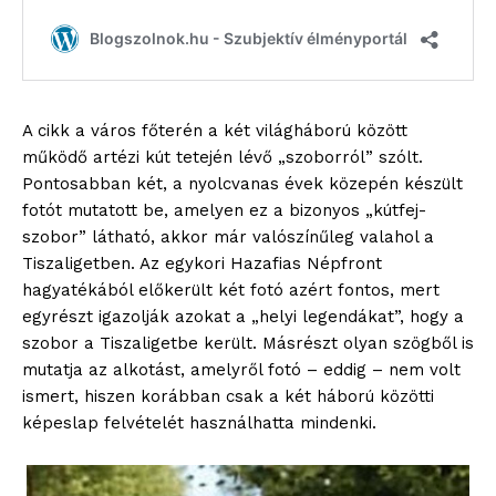
A cikk a város főterén a két világháború között
működő artézi kút tetején lévő „szoborról” szólt.
Pontosabban két, a nyolcvanas évek közepén készült
fotót mutatott be, amelyen ez a bizonyos „kútfej-
szobor” látható, akkor már valószínűleg valahol a
Tiszaligetben. Az egykori Hazafias Népfront
hagyatékából előkerült két fotó azért fontos, mert
egyrészt igazolják azokat a „helyi legendákat”, hogy a
szobor a Tiszaligetbe került. Másrészt olyan szögből is
mutatja az alkotást, amelyről fotó – eddig – nem volt
ismert, hiszen korábban csak a két háború közötti
képeslap felvételét használhatta mindenki.