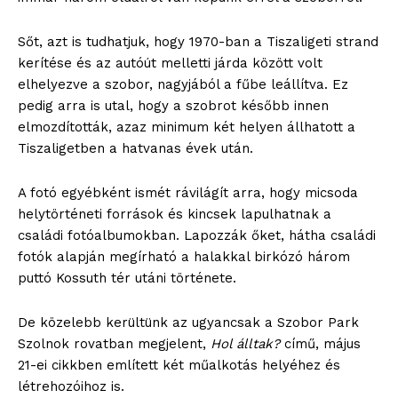
Sőt, azt is tudhatjuk, hogy 1970-ban a Tiszaligeti strand
kerítése és az autóút melletti járda között volt
elhelyezve a szobor, nagyjából a fűbe leállítva. Ez
pedig arra is utal, hogy a szobrot később innen
elmozdították, azaz minimum két helyen állhatott a
Tiszaligetben a hatvanas évek után.
A fotó egyébként ismét rávilágít arra, hogy micsoda
helytörténeti források és kincsek lapulhatnak a
családi fotóalbumokban. Lapozzák őket, hátha családi
fotók alapján megírható a halakkal birkózó három
puttó Kossuth tér utáni története.
De közelebb kerültünk az ugyancsak a Szobor Park
Szolnok rovatban megjelent,
Hol álltak?
című, május
21-ei cikkben említett két műalkotás helyéhez és
létrehozóihoz is.