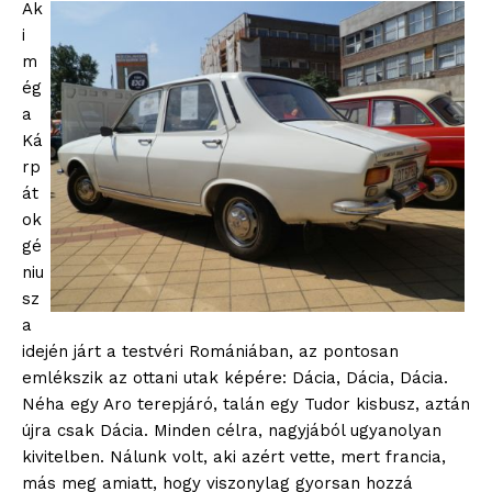
Ak
i
m
ég
a
Ká
rp
át
ok
gé
niu
sz
a
idején járt a testvéri Romániában, az pontosan
emlékszik az ottani utak képére: Dácia, Dácia, Dácia.
Néha egy Aro terepjáró, talán egy Tudor kisbusz, aztán
újra csak Dácia. Minden célra, nagyjából ugyanolyan
kivitelben. Nálunk volt, aki azért vette, mert francia,
más meg amiatt, hogy viszonylag gyorsan hozzá