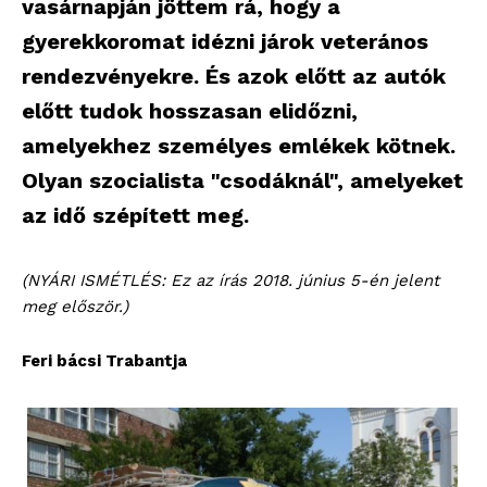
vasárnapján jöttem rá, hogy a
gyerekkoromat idézni járok veterános
rendezvényekre. És azok előtt az autók
előtt tudok hosszasan elidőzni,
amelyekhez személyes emlékek kötnek.
Olyan szocialista "csodáknál", amelyeket
az idő szépített meg.
(NYÁRI ISMÉTLÉS: Ez az írás 2018. június 5-én jelent
meg először.)
Feri bácsi Trabantja