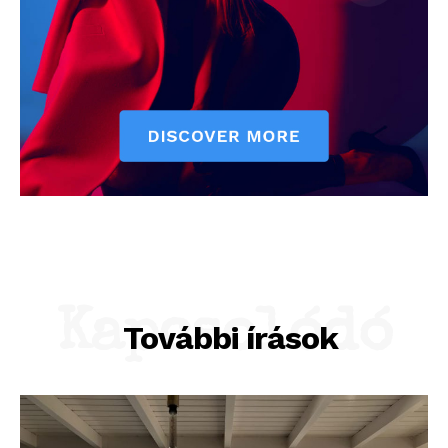
Kapcsolódó
További írások