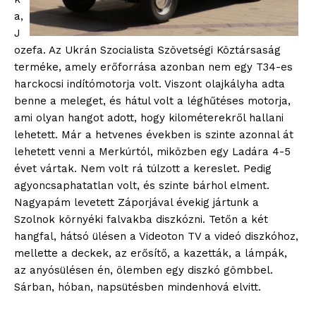
a,
J
ozefa. Az Ukrán Szocialista Szövetségi Köztársaság
terméke, amely erőforrása azonban nem egy T34-es
harckocsi indítómotorja volt. Viszont olajkályha adta
benne a meleget, és hátul volt a léghűtéses motorja,
ami olyan hangot adott, hogy kilométerekről hallani
lehetett. Már a hetvenes években is szinte azonnal át
lehetett venni a Merkúrtól, miközben egy Ladára 4-5
évet vártak. Nem volt rá túlzott a kereslet. Pedig
agyoncsaphatatlan volt, és szinte bárhol elment.
Nagyapám levetett Záporjával évekig jártunk a
Szolnok környéki falvakba diszkózni. Tetőn a két
hangfal, hátsó ülésen a Videoton TV a videó diszkóhoz,
mellette a deckek, az erősítő, a kazetták, a lámpák,
az anyósülésen én, ölemben egy diszkó gömbbel.
Sárban, hóban, napsütésben mindenhová elvitt.