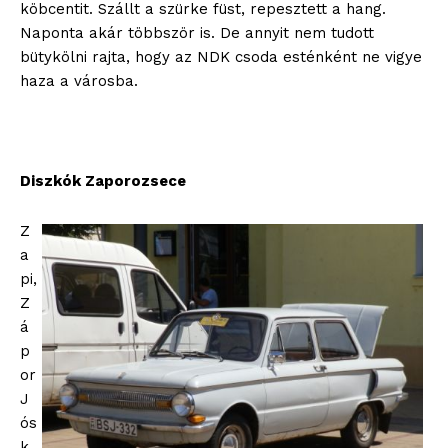
köbcentit. Szállt a szürke füst, repesztett a hang.
Naponta akár többször is. De annyit nem tudott
bütykölni rajta, hogy az NDK csoda esténként ne vigye
haza a városba.
Diszkók Zaporozsece
Z
a
pi,
Z
á
p
or
J
ós
k