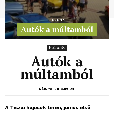
FELÉNK
Autók a múltamból
Felénk
Autók a
múltamból
2018.06.04.
Dátum:
A Tiszai hajósok terén, június első