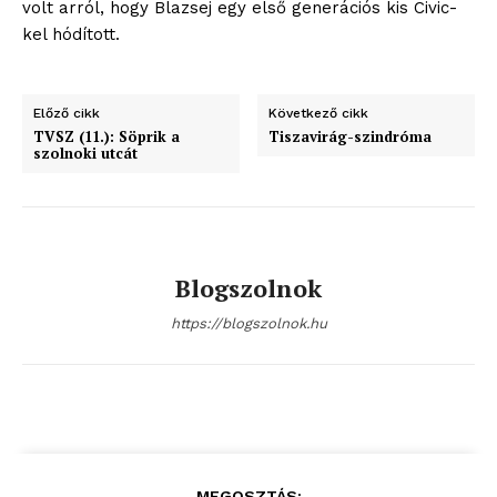
volt arról, hogy Blazsej egy első generációs kis Civic-
kel hódított.
Előző cikk
Következő cikk
TVSZ (11.): Söprik a
Tiszavirág-szindróma
szolnoki utcát
Blogszolnok
https://blogszolnok.hu
MEGOSZTÁS: