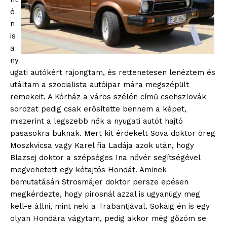
Hasznos
é
n
bSZ fiók
is
Előfizetés
a
ny
Kapcsolat
ugati autókért rajongtam, és rettenetesen lenéztem és
Adatkezelési tájékoztató
utáltam a szocialista autóipar mára megszépült
Hirdetés
remekeit. A Kórház a város szélén című csehszlovák
sorozat pedig csak erősítette bennem a képet,
miszerint a legszebb nők a nyugati autót hajtó
pasasokra buknak. Mert kit érdekelt Sova doktor öreg
Moszkvicsa vagy Karel fia Ladája azok után, hogy
Blazsej doktor a szépséges Ina nővér segítségével
megvehetett egy kétajtós Hondát. Aminek
bemutatásán Strosmájer doktor persze epésen
megkérdezte, hogy pirosnál azzal is ugyanúgy meg
kell-e állni, mint neki a Trabantjával. Sokáig én is egy
olyan Hondára vágytam, pedig akkor még gőzöm se