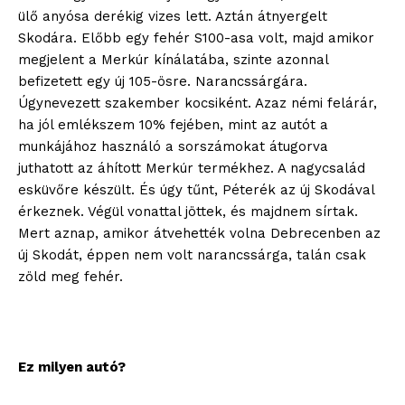
ülő anyósa derékig vizes lett. Aztán átnyergelt
Skodára. Előbb egy fehér S100-asa volt, majd amikor
megjelent a Merkúr kínálatába, szinte azonnal
befizetett egy új 105-ösre. Narancssárgára.
Úgynevezett szakember kocsiként. Azaz némi felárár,
ha jól emlékszem 10% fejében, mint az autót a
munkájához használó a sorszámokat átugorva
juthatott az áhított Merkúr termékhez. A nagycsalád
esküvőre készült. És úgy tűnt, Péterék az új Skodával
érkeznek. Végül vonattal jöttek, és majdnem sírtak.
Mert aznap, amikor átvehették volna Debrecenben az
új Skodát, éppen nem volt narancssárga, talán csak
zöld meg fehér.
Ez milyen autó?