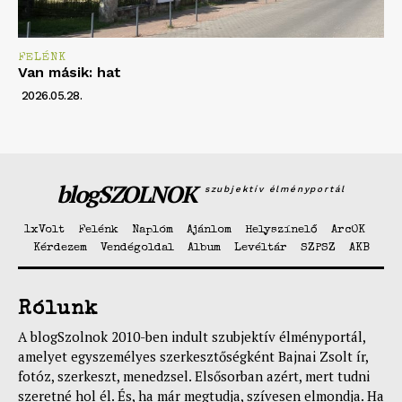
FELÉNK
Van másik: hat
2026.05.28.
blogSZOLNOK
szubjektív élményportál
1xVolt
Felénk
Naplóm
Ajánlom
Helyszínelő
ArcOK
Kérdezem
Vendégoldal
Album
Levéltár
SZPSZ
AKB
Rólunk
A blogSzolnok 2010-ben indult szubjektív élményportál,
amelyet egyszemélyes szerkesztőségként Bajnai Zsolt ír,
fotóz, szerkeszt, menedzsel. Elsősorban azért, mert tudni
szeretné hol él. És, ha már megtudja, szívesen elmondja. Ha