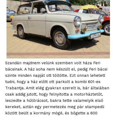
Szandán majdnem velünk szemben volt háza Feri
bácsinak. A ház soha nem készült el, pedig Feri bácsi
szinte minden napját ott töltötte. Ezt onnan lehetett
tudni, hogy a ház előtt ott parkolt a kombi 601-es
Trabantja. Amit elég gyakran szerelt is, bár általában
csak addig jutott, hogy felnyitotta a motorháztetőt,
leszedte a hűtőrácsot, bakra tette valamelyik első
kereket, aztán egy permetezés meg pár stampedli
között beült a kormány mögé, és bőgette a 600