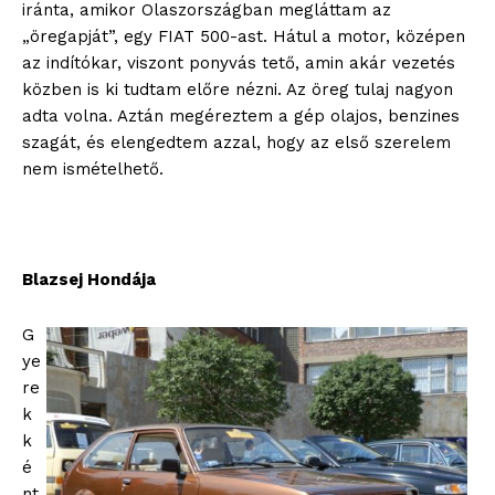
iránta, amikor Olaszországban megláttam az
„öregapját”, egy FIAT 500-ast. Hátul a motor, középen
az indítókar, viszont ponyvás tető, amin akár vezetés
blogSZOLNOK
közben is ki tudtam előre nézni. Az öreg tulaj nagyon
szubjektív élményportál
adta volna. Aztán megéreztem a gép olajos, benzines
szagát, és elengedtem azzal, hogy az első szerelem
nem ismételhető.
Blazsej Hondája
G
ye
re
ELŐFIZETÉS
k
k
é
nt