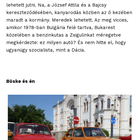
lehetett jutni. Na, a József Attila és a Bajcsy
kereszteződésében, kanyarodás közben az ő kezében
maradt a kormány. Meredek lehetett. Az meg vicces,
amikor 1978-ban Bulgária felé tartva, Bukarest
közelében a benzinkutas a Zsigulinkat méregetve
megkérdezte: ez milyen autó? És nem hitte el, hogy
ugyanúgy szocialista, mint a Dácia.
Böske és én