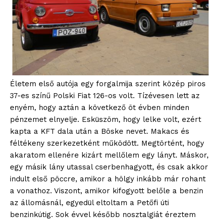
Életem első autója egy forgalmija szerint közép piros
37-es színű Polski Fiat 126-os volt. Tízévesen lett az
enyém, hogy aztán a következő öt évben minden
pénzemet elnyelje. Esküszöm, hogy lelke volt, ezért
kapta a KFT dala után a Böske nevet. Makacs és
féltékeny szerkezetként működött. Megtörtént, hogy
akaratom ellenére kizárt mellőlem egy lányt. Máskor,
egy másik lány utassal cserbenhagyott, és csak akkor
indult első pöccre, amikor a hölgy inkább már rohant
a vonathoz. Viszont, amikor kifogyott belőle a benzin
az állomásnál, egyedül eltoltam a Petőfi úti
benzinkútig. Sok évvel később nosztalgiát éreztem