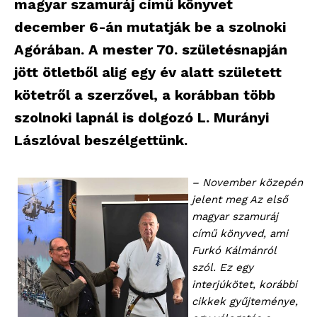
magyar szamuráj című könyvet
december 6-án mutatják be a szolnoki
Agórában. A mester 70. születésnapján
jött ötletből alig egy év alatt született
kötetről a szerzővel, a korábban több
szolnoki lapnál is dolgozó L. Murányi
Lászlóval beszélgettünk.
– November közepén
jelent meg Az első
magyar szamuráj
című könyved, ami
Furkó Kálmánról
szól. Ez egy
interjúkötet, korábbi
cikkek gyűjteménye,