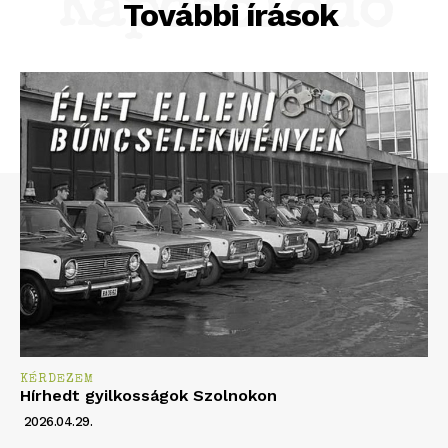
Kapcsolódó
További írások
KÉRDEZEM
Hírhedt gyilkosságok Szolnokon
2026.04.29.