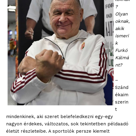
?
Olyan
oknak,
akik
ismeri
k
Furkó
Kálmá
nt?
–
Szánd
ékaim
szerin
t
mindenkinek, aki szeret belefeledkezni egy-egy
nagyon érdekes, változatos, sok tekintetben példaadó
életút részleteibe. A sportolók persze kiemelt