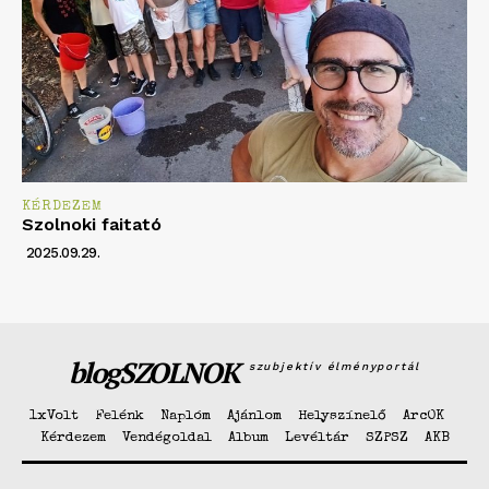
KÉRDEZEM
Szolnoki faitató
2025.09.29.
blogSZOLNOK
szubjektív élményportál
1xVolt
Felénk
Naplóm
Ajánlom
Helyszínelő
ArcOK
Kérdezem
Vendégoldal
Album
Levéltár
SZPSZ
AKB