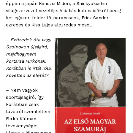
éppen a japán Kendzsi Midori, a Shinkyokushin
világszervezet vezetője. A daliás katonaidőkről pedig
két egykori felderítő-parancsnok, Fricz Sándor
ezredes és Kiss Lajos alezredes mesél.
– Évtizedek óta vagy
Szolnokon újságíró,
majdhogynem
kortársa Furkónak.
Korábban is írtál róla,
követted az életét?
– Nem vagyok
sportújságíró, így
korábban csak
távolról szemléltem
Furkó Kálmán
tevékenységét.