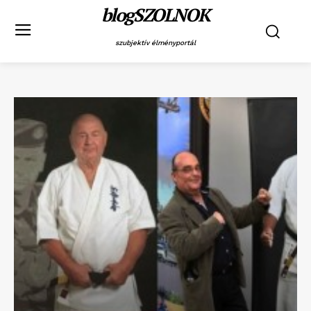
blogSZOLNOK
szubjektív élményportál