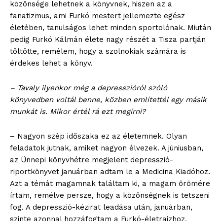
közönsége lehetnek a könyvnek, hiszen az a
fanatizmus, ami Furkó mestert jellemezte egész
életében, tanulságos lehet minden sportolónak. Miután
pedig Furkó Kálmán élete nagy részét a Tisza partján
töltötte, remélem, hogy a szolnokiak számára is
érdekes lehet a könyv.
– Tavaly ilyenkor még a depresszióról szóló
könyvedben voltál benne, közben említettél egy másik
munkát is. Mikor értél rá ezt megírni?
– Nagyon szép időszaka ez az életemnek. Olyan
feladatok jutnak, amiket nagyon élvezek. A júniusban,
az Ünnepi könyvhétre megjelent depresszió-
riportkönyvet januárban adtam le a Medicina Kiadóhoz.
Azt a témát magamnak találtam ki, a magam örömére
írtam, remélve persze, hogy a közönségnek is tetszeni
fog. A depresszió-kézirat leadása után, januárban,
szinte azonnal hozzáfogtam a Furkó-életrajzhoz.