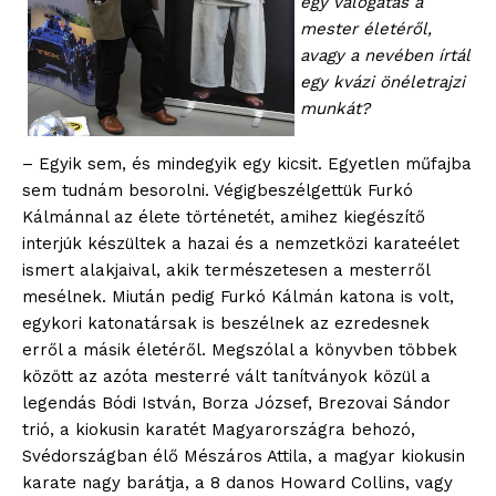
egy válogatás a
mester életéről,
avagy a nevében írtál
egy kvázi önéletrajzi
munkát?
– Egyik sem, és mindegyik egy kicsit. Egyetlen műfajba
sem tudnám besorolni. Végigbeszélgettük Furkó
Kálmánnal az élete történetét, amihez kiegészítő
interjúk készültek a hazai és a nemzetközi karateélet
ismert alakjaival, akik természetesen a mesterről
mesélnek. Miután pedig Furkó Kálmán katona is volt,
egykori katonatársak is beszélnek az ezredesnek
erről a másik életéről. Megszólal a könyvben többek
között az azóta mesterré vált tanítványok közül a
legendás Bódi István, Borza József, Brezovai Sándor
trió, a kiokusin karatét Magyarországra behozó,
Svédországban élő Mészáros Attila, a magyar kiokusin
karate nagy barátja, a 8 danos Howard Collins, vagy