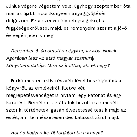
Június végére végeztem vele, úgyhogy szeptember óta
már az újabb riportkönyvem anyaggyűjtésén
dolgozom. Ez a szenvedélybetegségekről, a
függőségekről szól majd, és reményeim szerint a jövő
év végén jelenik meg.
– December 6-án délután négykor, az Aba-Novák
Agórában lesz Az első magyar szamuráj
könyvbemutatója. Mire számíthat, aki elmegy?
– Furkó mester aktív részvételével beszélgetünk a
könyvről, az emlékeiről, illetve két
meglepetésvendéget is hívtam: egy katonát és egy
karatést. Remélem, az általuk hozott és elmesélt
blogSZOLNOK
sztorik, történetek igazán élvezetessé teszik majd az
szubjektív élményportál
estét, ami természetesen dedikálással zárul majd.
– Hol és hogyan kerül forgalomba a könyv?