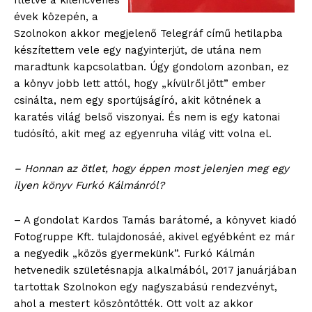
Illetve a kilencvenes
évek közepén, a
Szolnokon akkor megjelenő Telegráf című hetilapba
készítettem vele egy nagyinterjút, de utána nem
maradtunk kapcsolatban. Úgy gondolom azonban, ez
a könyv jobb lett attól, hogy „kívülről jött” ember
csinálta, nem egy sportújságíró, akit kötnének a
karatés világ belső viszonyai. És nem is egy katonai
tudósító, akit meg az egyenruha világ vitt volna el.
– Honnan az ötlet, hogy éppen most jelenjen meg egy
ilyen könyv Furkó Kálmánról?
– A gondolat Kardos Tamás barátomé, a könyvet kiadó
Fotogruppe Kft. tulajdonosáé, akivel egyébként ez már
a negyedik „közös gyermekünk”. Furkó Kálmán
hetvenedik születésnapja alkalmából, 2017 januárjában
tartottak Szolnokon egy nagyszabású rendezvényt,
ahol a mestert köszöntötték. Ott volt az akkor