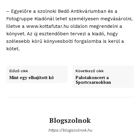
– Egyelőre a szolnoki Bedő Antikváriumban és a
Fotogruppe Kiadónál lehet személyesen megvásárolni,
illetve a www.kottafutar.hu oldalon megrendelni a
könyvet. Az új esztendőben tervezi a kiadó, hogy
szélesebb körű könyvesbolti forgalomba is kerül a
kötet.
ELŐFIZETÉS
Előző cikk
Következő cikk
Mint egy elhajított kő
Palotakoncert a
Sportcsarnokban
Hasznos
bSZ fiók
Előfizetés
Blogszolnok
Kapcsolat
https://blogszolnok.hu
Adatkezelési tájékoztató