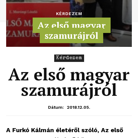
KÉRDEZEM
Az első magyar
szamurájról
Kérdezem
Az első magyar
szamurájról
2018.12.05.
Dátum:
A Furkó Kálmán életéről szóló, Az első