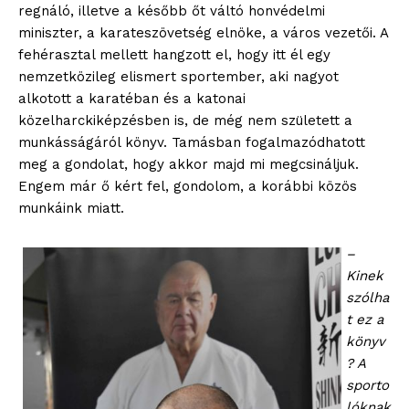
regnáló, illetve a később őt váltó honvédelmi
miniszter, a karateszövetség elnöke, a város vezetői. A
fehérasztal mellett hangzott el, hogy itt él egy
nemzetközileg elismert sportember, aki nagyot
alkotott a karatéban és a katonai
közelharckiképzésben is, de még nem született a
munkásságáról könyv. Tamásban fogalmazódhatott
meg a gondolat, hogy akkor majd mi megcsináljuk.
Engem már ő kért fel, gondolom, a korábbi közös
munkáink miatt.
–
Kinek
szólha
t ez a
könyv
? A
sporto
lóknak