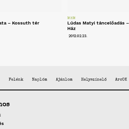
MHM
ata – Kossuth tér
Lúdas Matyi táncelőadás – 
Ház
2012.02.23.
Felénk
Naplóm
Ajánlom
Helyszínelő
ArcOK
nos
k
és