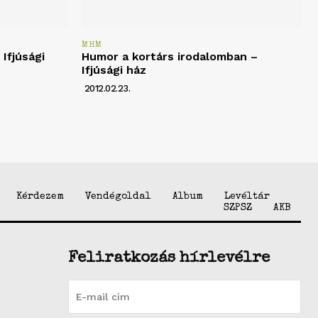
MHM
Ifjúsági
Humor a kortárs irodalomban –
Ifjúsági ház
2012.02.23.
Kérdezem
Vendégoldal
Album
Levéltár
SZPSZ
AKB
Feliratkozás hírlevélre