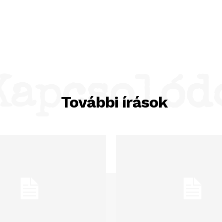
Kapcsolód
További írások