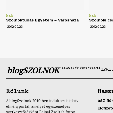
MHM
MHM
Szolnoktudás Egyetem – Városháza
Szolnoki cs
2012.02.23.
2012.02.23.
blogSZOLNOK
szubjektív élményportál
1xVolt
Rólunk
Hasz
A blogSzolnok 2010-ben indult szubjektív
bSZ fió
élményportál, amelyet egyszemélyes
Előfizet
szerkesztőségként Bajnai Zsolt ír, fotóz,