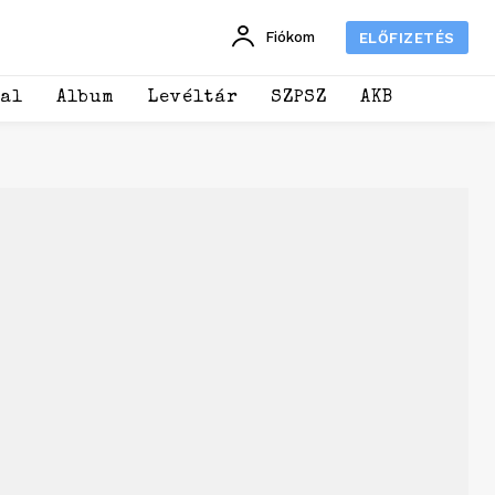
Fiókom
ELŐFIZETÉS
dal
Album
Levéltár
SZPSZ
AKB