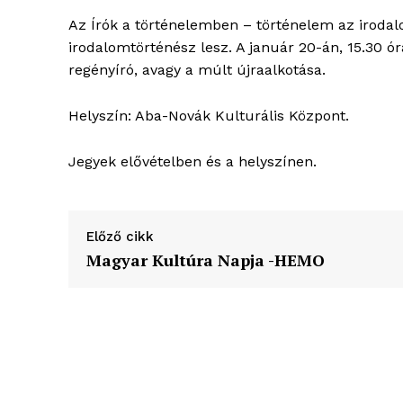
élményp
Az Írók a történelemben – történelem az iroda
irodalomtörténész lesz. A január 20-án, 15.30 
regényíró, avagy a múlt újraalkotása.
Helyszín: Aba-Novák Kulturális Központ.
Jegyek elővételben és a helyszínen.
Előző cikk
Magyar Kultúra Napja -HEMO
ELŐFIZE