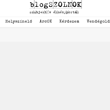
Helyszínelő
ArcOK
Kérdezem
Vendégol