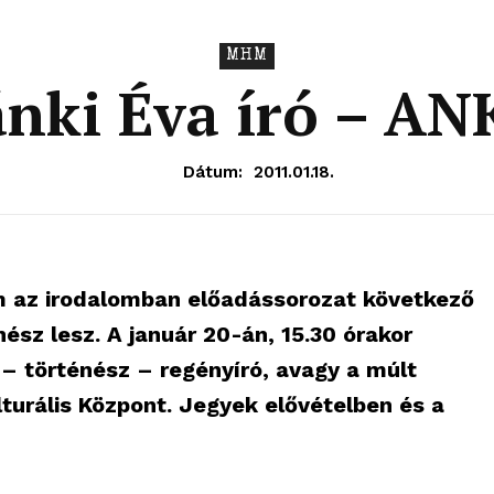
MHM
nki Éva író – A
Dátum:
2011.01.18.
m az irodalomban előadássorozat következő
ész lesz. A január 20-án, 15.30 órakor
– történész – regényíró, avagy a múlt
lturális Központ. Jegyek elővételben és a
OLNOK
ktív