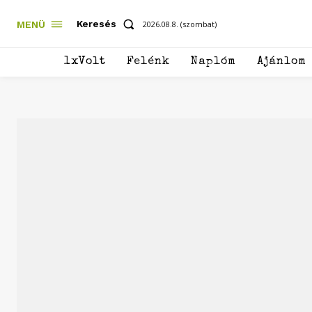
Keresés
MENÜ
2026.08.8. (szombat)
1xVolt
Felénk
Naplóm
Ajánlom