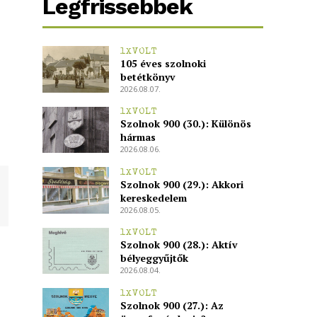
Legfrissebbek
1XVOLT
105 éves szolnoki
betétkönyv
2026.08.07.
1XVOLT
Szolnok 900 (30.): Különös
hármas
2026.08.06.
1XVOLT
Szolnok 900 (29.): Akkori
kereskedelem
2026.08.05.
1XVOLT
Szolnok 900 (28.): Aktív
bélyeggyűjtők
2026.08.04.
1XVOLT
Szolnok 900 (27.): Az