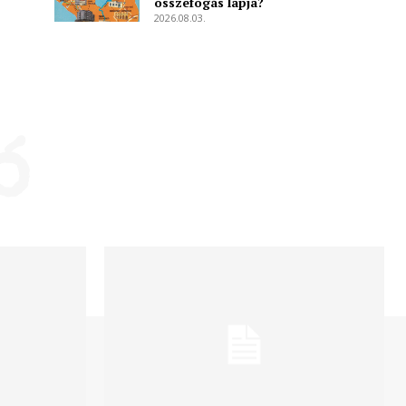
összefogás lapja?
2026.08.03.
ó