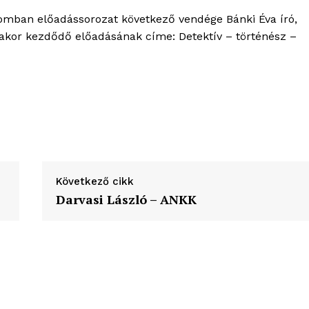
ortál
lomban előadássorozat következő vendége Bánki Éva író,
Hasznos
órakor kezdődő előadásának címe: Detektív – történész –
bSZ fiók
Előfizetés
Kapcsolat
Adatkezelési tájékoztató
Hirdetés
Következő cikk
Darvasi László – ANKK
TÉS