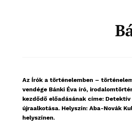
Bá
Az Írók a történelemben – történele
vendége Bánki Éva író, irodalomtörtén
kezdődő előadásának címe: Detektív 
újraalkotása. Helyszín: Aba-Novák Ku
helyszínen.
blogSZ
szubje