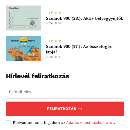
1XVOLT
Szolnok 900 (28.): Aktív bélyeggyűjtők
2026.08.04.
1XVOLT
Szolnok 900 (27.): Az összefogás
lapja?
2026.08.03.
Hírlevél feliratkozás
FELIRATKOZÁS
Elolvastam és elfogadom az
Adatkezelési tájékoztató
t.