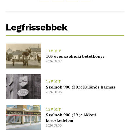
Legfrissebbek
1XVOLT
105 éves szolnoki betétkönyv
2026.08.07.
1XVOLT
Szolnok 900 (30.): Különös hármas
2026.08.06.
1XVOLT
Szolnok 900 (29.): Akkori
kereskedelem
2026.08.05.