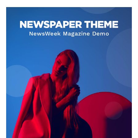
blogSZOLNOK
szubjektív élményportál
ELŐFIZETÉS
Hasznos