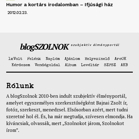
Humor a kortárs irodalomban – Ifjúsági ház
2012.02.23.
blogSZOLNOK
szubjektív élményportál
1xVolt
Felénk
Naplóm
Ajánlom
Helyszínelő
ArcOK
Kérdezem
Vendégoldal
Album
Levéltár
SZPSZ
AKB
Rólunk
A blogSzolnok 2010-ben indult szubjektív élményportál,
amelyet egyszemélyes szerkesztőségként Bajnai Zsolt ír,
fotóz, szerkeszt, menedzsel. Elsősorban azért, mert tudni
szeretné hol él. És, ha már megtudja, szívesen elmondja. Ha
kíváncsiak, olvassák, mert „Szolnokot járom, Szolnokot
írom”.