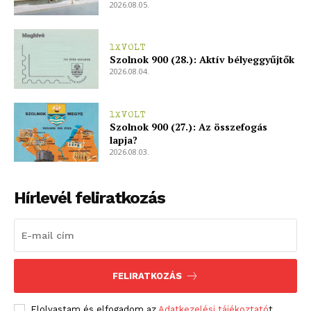
2026.08.05.
1XVOLT
Szolnok 900 (28.): Aktív bélyeggyűjtők
2026.08.04.
1XVOLT
Szolnok 900 (27.): Az összefogás
lapja?
2026.08.03.
Hírlevél feliratkozás
FELIRATKOZÁS
Elolvastam és elfogadom az
Adatkezelési tájékoztató
t.