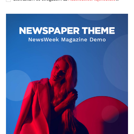
blogSZOLNOK
szubjektív élményportál
ELŐFIZETÉS
Hasznos