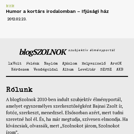
MHM
Humor a kortárs irodalomban – Ifjúsági ház
2012.02.23.
blogSZOLNOK
szubjektív élményportál
1xVolt
Felénk
Naplóm
Ajánlom
Helyszínelő
ArcOK
Kérdezem
Vendégoldal
Album
Levéltár
SZPSZ
AKB
Rólunk
A blogSzolnok 2010-ben indult szubjektív élményportál,
amelyet egyszemélyes szerkesztőségként Bajnai Zsolt ír,
fotóz, szerkeszt, menedzsel. Elsősorban azért, mert tudni
szeretné hol él. És, ha már megtudja, szívesen elmondja. Ha
kíváncsiak, olvassák, mert „Szolnokot járom, Szolnokot
írom”.