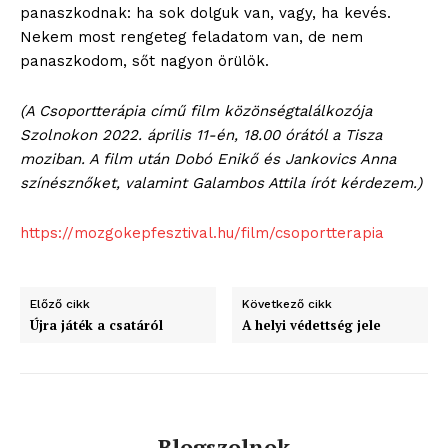
panaszkodnak: ha sok dolguk van, vagy, ha kevés.
Nekem most rengeteg feladatom van, de nem
panaszkodom, sőt nagyon örülök.
(A Csoportterápia című film közönségtalálkozója
Szolnokon 2022. április 11-én, 18.00 órától a Tisza
moziban. A film után Dobó Enikő és Jankovics Anna
színésznőket, valamint Galambos Attila írót kérdezem.)
ELŐFIZETÉS
https://mozgokepfesztival.hu/film/csoportterapia
Előző cikk
Következő cikk
Hasznos
Újra játék a csatáról
A helyi védettség jele
bSZ fiók
Előfizetés
Kapcsolat
Blogszolnok