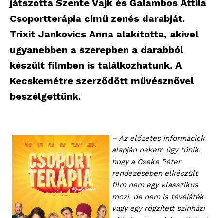
játszotta Szente Vajk és Galambos Attila
Csoportterápia című zenés darabját.
Trixit Jankovics Anna alakította, akivel
ugyanebben a szerepben a darabból
készült filmben is találkozhatunk. A
Kecskemétre szerződött művésznővel
beszélgettünk.
– Az előzetes információk
alapján nekem úgy tűnik,
hogy a Cseke Péter
rendezésében elkészült
film nem egy klasszikus
mozi, de nem is tévéjáték
vagy egy rögzített színházi