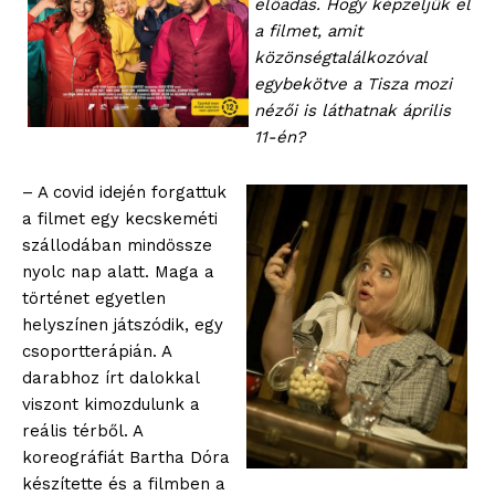
előadás. Hogy képzeljük el
a filmet, amit
közönségtalálkozóval
egybekötve a Tisza mozi
nézői is láthatnak április
11-én?
– A covid idején forgattuk
a filmet egy kecskeméti
szállodában mindössze
nyolc nap alatt. Maga a
történet egyetlen
helyszínen játszódik, egy
csoportterápián. A
darabhoz írt dalokkal
viszont kimozdulunk a
reális térből. A
koreográfiát Bartha Dóra
készítette és a filmben a