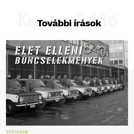
Kapcsolódó
További írások
KÉRDEZEM