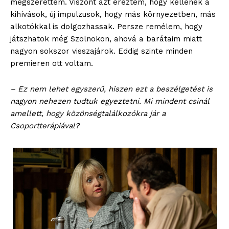
megszerettem. Viszont azt éreztem, hogy kellenek a
kihívások, új impulzusok, hogy más környezetben, más
alkotókkal is dolgozhassak. Persze remélem, hogy
játszhatok még Szolnokon, ahová a barátaim miatt
nagyon sokszor visszajárok. Eddig szinte minden
premieren ott voltam.
– Ez nem lehet egyszerű, hiszen ezt a beszélgetést is
nagyon nehezen tudtuk egyeztetni. Mi mindent csinál
amellett, hogy közönségtalálkozókra jár a
Csoportterápiával?