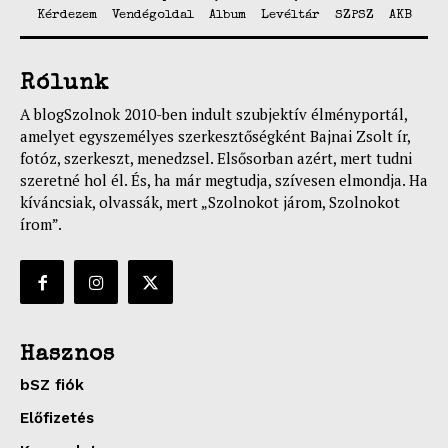
Kérdezem
Vendégoldal
Album
Levéltár
SZPSZ
AKB
Rólunk
A blogSzolnok 2010-ben indult szubjektív élményportál,
amelyet egyszemélyes szerkesztőségként Bajnai Zsolt ír,
fotóz, szerkeszt, menedzsel. Elsősorban azért, mert tudni
szeretné hol él. És, ha már megtudja, szívesen elmondja. Ha
kíváncsiak, olvassák, mert „Szolnokot járom, Szolnokot
írom”.
Hasznos
bSZ fiók
Előfizetés