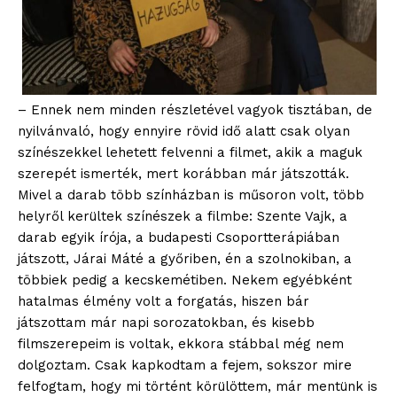
– Ennek nem minden részletével vagyok tisztában, de
nyilvánvaló, hogy ennyire rövid idő alatt csak olyan
színészekkel lehetett felvenni a filmet, akik a maguk
szerepét ismerték, mert korábban már játszották.
Mivel a darab több színházban is műsoron volt, több
helyről kerültek színészek a filmbe: Szente Vajk, a
darab egyik írója, a budapesti Csoportterápiában
játszott, Járai Máté a győriben, én a szolnokiban, a
többiek pedig a kecskemétiben. Nekem egyébként
hatalmas élmény volt a forgatás, hiszen bár
játszottam már napi sorozatokban, és kisebb
filmszerepeim is voltak, ekkora stábbal még nem
dolgoztam. Csak kapkodtam a fejem, sokszor mire
felfogtam, hogy mi történt körülöttem, már mentünk is