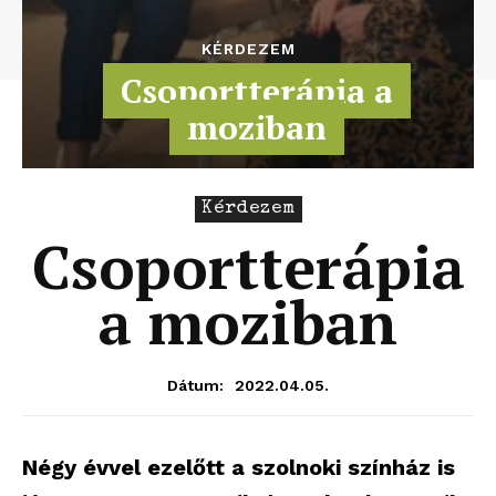
KÉRDEZEM
Csoportterápia a
moziban
Kérdezem
Csoportterápia
a moziban
2022.04.05.
Dátum:
Négy évvel ezelőtt a szolnoki színház is