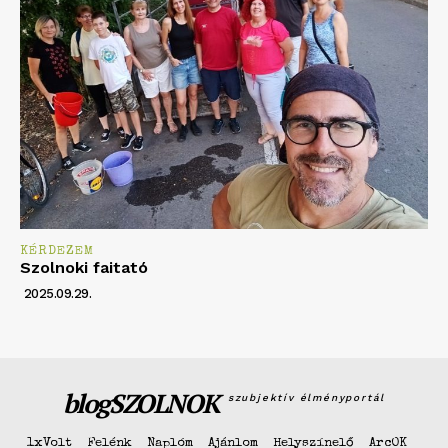
KÉRDEZEM
Szolnoki faitató
2025.09.29.
blogSZOLNOK
szubjektív élményportál
1xVolt
Felénk
Naplóm
Ajánlom
Helyszínelő
ArcOK