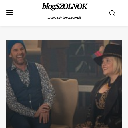
blogSZOLNOK
szubjektív élményportál