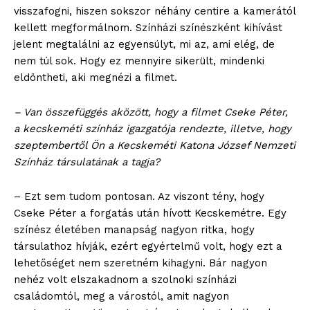
visszafogni, hiszen sokszor néhány centire a kamerától
kellett megformálnom. Színházi színészként kihívást
jelent megtalálni az egyensúlyt, mi az, ami elég, de
nem túl sok. Hogy ez mennyire sikerült, mindenki
eldöntheti, aki megnézi a filmet.
– Van összefüggés aközött, hogy a filmet Cseke Péter,
a kecskeméti színház igazgatója rendezte, illetve, hogy
szeptembertől Ön a Kecskeméti Katona József Nemzeti
Színház társulatának a tagja?
– Ezt sem tudom pontosan. Az viszont tény, hogy
Cseke Péter a forgatás után hívott Kecskemétre. Egy
színész életében manapság nagyon ritka, hogy
társulathoz hívják, ezért egyértelmű volt, hogy ezt a
lehetőséget nem szeretném kihagyni. Bár nagyon
nehéz volt elszakadnom a szolnoki színházi
családomtól, meg a várostól, amit nagyon