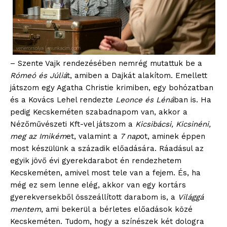
– Szente Vajk rendezésében nemrég mutattuk be a
Rómeó és Júliá
t, amiben a Dajkát alakítom. Emellett
játszom egy Agatha Christie krimiben, egy bohózatban
és a Kovács Lehel rendezte
Leonce és Léná
ban is. Ha
pedig Kecskeméten szabadnapom van, akkor a
Nézőművészeti Kft-vel játszom a
Kicsibácsi, Kicsinéni,
meg az Imikém
et, valamint a
7 nap
ot, aminek éppen
most készülünk a századik előadására. Ráadásul az
egyik jövő évi gyerekdarabot én rendezhetem
Kecskeméten, amivel most tele van a fejem. És, ha
még ez sem lenne elég, akkor van egy kortárs
blogSZOLNOK
gyerekversekből összeállított darabom is, a
Világgá
szubjektív élményportál
mentem
, ami bekerül a bérletes előadások közé
Kecskeméten. Tudom, hogy a színészek két dologra