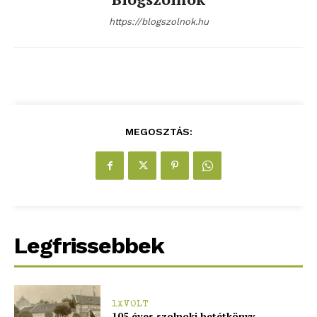
Adatkezelési tájékoztató
https://blogszolnok.hu
Hirdetés
MEGOSZTÁS:
Legfrissebbek
1XVOLT
105 éves szolnoki betétkönyv