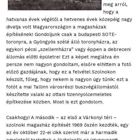
meg arról,
hogy a
hatvanas évek végétől a hetvenes évek közepéig nagy
divatja volt Magyarországon a magasházak
építésének! Gondoljunk csak a budapesti SOTE-
toronyra, a Gyöngyös szélé álló toronyházra, az
egykori pécsi „szellemházra” vagy éppen a debreceni
állomás előtti épületre! Ezt a képet meglátva én
persze nem nagyon gondoltam, elsőre elhittem a fotó
előző gazdájának, hogy ez a felvétel Szolnokon
készült, főleg, hogy nekem is nagyon úgy tűnik: ezt a
fotót a mai Tallinn városrészi buszvégállomástól
készítette valaki az ottani tizennyolcemeletes
építkezése közben. Most is ezt gondolom.
Csakhogy! A második – az első a Várkonyi téri –
szolnoki magasház építését 1969 őszén kezdték, egy
az év október 22-ei cikk szerint már a harmadik