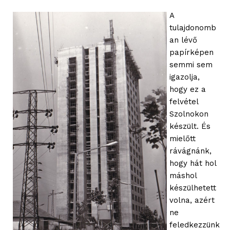
A
tulajdonomb
an lévő
papírképen
semmi sem
igazolja,
hogy ez a
felvétel
Szolnokon
készült. És
mielőtt
rávágnánk,
hogy hát hol
máshol
készülhetett
volna, azért
ne
feledkezzünk