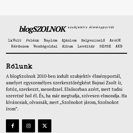
blogSZOLNOK
szubjektív élményportál
1xVolt
Felénk
Naplóm
Ajánlom
Helyszínelő
ArcOK
Kérdezem
Vendégoldal
Album
Levéltár
SZPSZ
AKB
Rólunk
A blogSzolnok 2010-ben indult szubjektív élményportál,
amelyet egyszemélyes szerkesztőségként Bajnai Zsolt ír,
fotóz, szerkeszt, menedzsel. Elsősorban azért, mert tudni
szeretné hol él. És, ha már megtudja, szívesen elmondja. Ha
kíváncsiak, olvassák, mert „Szolnokot járom, Szolnokot
írom”.