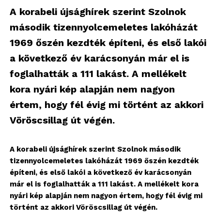
A korabeli újsághírek szerint Szolnok
második tizennyolcemeletes lakóházát
1969 őszén kezdték építeni, és első lakói
a következő év karácsonyán már el is
foglalhatták a 111 lakást. A mellékelt
kora nyári kép alapján nem nagyon
értem, hogy fél évig mi történt az akkori
Vöröscsillag út végén.
A korabeli újsághírek szerint Szolnok második
tizennyolcemeletes lakóházát 1969 őszén kezdték
építeni, és első lakói a következő év karácsonyán
már el is foglalhatták a 111 lakást. A mellékelt kora
nyári kép alapján nem nagyon értem, hogy fél évig mi
történt az akkori Vöröscsillag út végén.