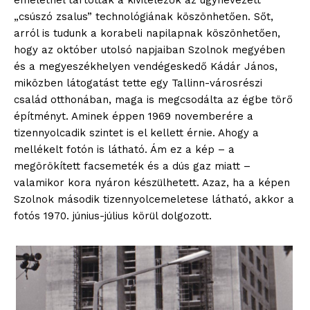
emeletnél tartottak a kivitelezők az úgynevezett
„csúszó zsalus” technológiának köszönhetően. Sőt,
arról is tudunk a korabeli napilapnak köszönhetően,
hogy az október utolsó napjaiban Szolnok megyében
és a megyeszékhelyen vendégeskedő Kádár János,
miközben látogatást tette egy Tallinn-városrészi
család otthonában, maga is megcsodálta az égbe törő
építményt. Aminek éppen 1969 novemberére a
tizennyolcadik szintet is el kellett érnie. Ahogy a
mellékelt fotón is látható. Ám ez a kép – a
megörökített facsemeték és a dús gaz miatt –
valamikor kora nyáron készülhetett. Azaz, ha a képen
Szolnok második tizennyolcemeletese látható, akkor a
fotós 1970. június-július körül dolgozott.