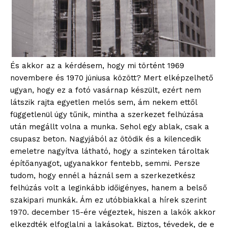
És akkor az a kérdésem, hogy mi történt 1969
novembere és 1970 júniusa között? Mert elképzelhető
ugyan, hogy ez a fotó vasárnap készült, ezért nem
látszik rajta egyetlen melós sem, ám nekem ettől
függetlenül úgy tűnik, mintha a szerkezet felhúzása
után megállt volna a munka. Sehol egy ablak, csak a
csupasz beton. Nagyjából az ötödik és a kilencedik
emeletre nagyítva látható, hogy a szinteken tároltak
építőanyagot, ugyanakkor fentebb, semmi. Persze
tudom, hogy ennél a háznál sem a szerkezetkész
felhúzás volt a leginkább időigényes, hanem a belső
szakipari munkák. Ám ez utóbbiakkal a hírek szerint
1970. december 15-ére végeztek, hiszen a lakók akkor
elkezdték elfoglalni a lakásokat. Biztos, tévedek, de e