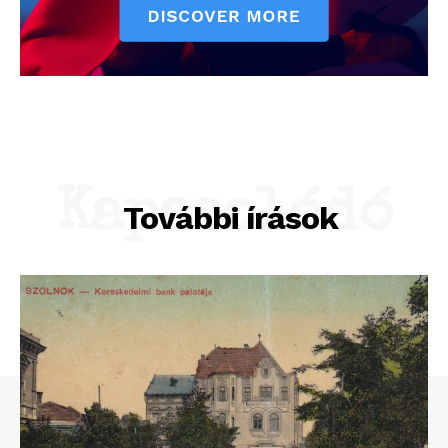
Kapcsolódó
További írások