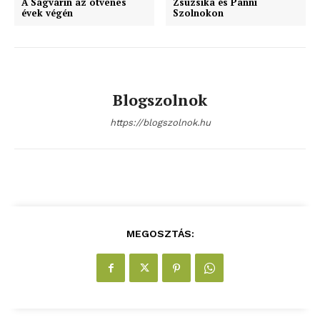
A Ságvárin az ötvenes
Zsuzsika és Panni
évek végén
Szolnokon
ELŐFIZETÉS
Blogszolnok
Hasznos
https://blogszolnok.hu
bSZ fiók
Előfizetés
Kapcsolat
Adatkezelési tájékoztató
MEGOSZTÁS:
Hirdetés