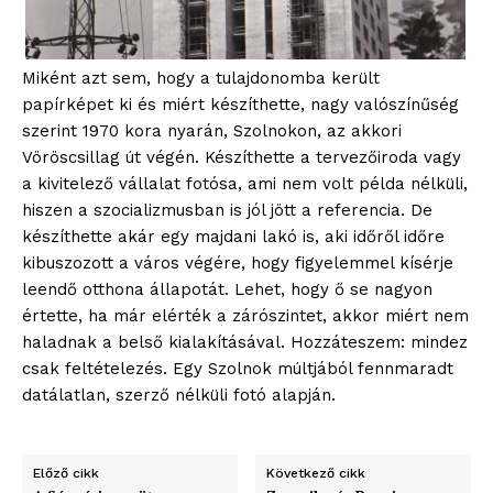
Miként azt sem, hogy a tulajdonomba került
papírképet ki és miért készíthette, nagy valószínűség
szerint 1970 kora nyarán, Szolnokon, az akkori
Vöröscsillag út végén. Készíthette a tervezőiroda vagy
a kivitelező vállalat fotósa, ami nem volt példa nélküli,
hiszen a szocializmusban is jól jött a referencia. De
készíthette akár egy majdani lakó is, aki időről időre
blogSZOLNOK
kibuszozott a város végére, hogy figyelemmel kísérje
szubjektív élményportál
leendő otthona állapotát. Lehet, hogy ő se nagyon
értette, ha már elérték a zárószintet, akkor miért nem
haladnak a belső kialakításával. Hozzáteszem: mindez
csak feltételezés. Egy Szolnok múltjából fennmaradt
datálatlan, szerző nélküli fotó alapján.
Előző cikk
Következő cikk