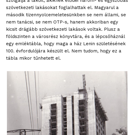
szolgálja a lakóit, akiknek elődei három- és egyszobás
szövetkezeti lakásokat foglalhattak el. Magyarul a
második tizennyolcemeletesünkben se nem állami, se
nem tanácsi, se nem OTP-s, hanem akkoriban egy
kicsit drágább szövetkezeti lakások voltak. Plusz a
földszinten a városrész könyvtára, és a lépcsőháznál
egy emléktábla, hogy maga a ház Lenin születésének
100. évfordulójára készült el. Nem tudom, hogy ez a
tábla mikor tűnhetett el.