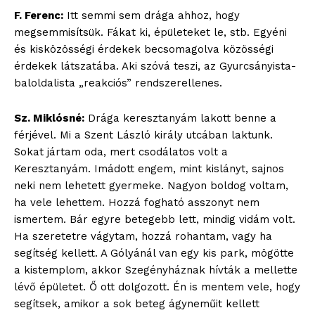
F. Ferenc:
Itt semmi sem drága ahhoz, hogy
megsemmisítsük. Fákat ki, épületeket le, stb. Egyéni
és kisközösségi érdekek becsomagolva közösségi
érdekek látszatába. Aki szóvá teszi, az Gyurcsányista-
baloldalista „reakciós” rendszerellenes.
Sz. Miklósné:
Drága keresztanyám lakott benne a
férjével. Mi a Szent László király utcában laktunk.
Sokat jártam oda, mert csodálatos volt a
Keresztanyám. Imádott engem, mint kislányt, sajnos
neki nem lehetett gyermeke. Nagyon boldog voltam,
ha vele lehettem. Hozzá fogható asszonyt nem
ismertem. Bár egyre betegebb lett, mindig vidám volt.
Ha szeretetre vágytam, hozzá rohantam, vagy ha
segítség kellett. A Gólyánál van egy kis park, mögötte
a kistemplom, akkor Szegényháznak hívták a mellette
lévő épületet. Ő ott dolgozott. Én is mentem vele, hogy
segítsek, amikor a sok beteg ágyneműit kellett