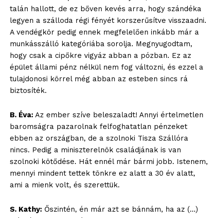
talán hallott, de ez bőven kevés arra, hogy szándéka
legyen a szálloda régi fényét korszerűsítve visszaadni.
A vendégkör pedig ennek megfelelően inkább már a
munkásszálló kategóriába sorolja. Megnyugodtam,
hogy csak a cipőkre vigyáz abban a pózban. Ez az
épület állami pénz nélkül nem fog változni, és ezzel a
tulajdonosi körrel még abban az esteben sincs rá
biztosíték.
B. Éva:
Az ember szíve beleszaladt! Annyi értelmetlen
baromságra pazarolnak felfoghatatlan pénzeket
ebben az országban, de a szolnoki Tisza Szállóra
nincs. Pedig a miniszterelnök családjának is van
szolnoki kötődése. Hát ennél már bármi jobb. Istenem,
mennyi mindent tettek tönkre ez alatt a 30 év alatt,
ami a mienk volt, és szerettük.
S. Kathy:
Őszintén, én már azt se bánnám, ha az (…)