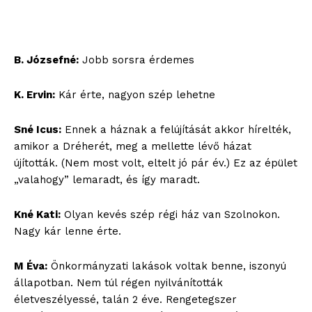
B. Józsefné:
Jobb sorsra érdemes
K. Ervin:
Kár érte, nagyon szép lehetne
Sné Icus:
Ennek a háznak a felújítását akkor hírelték,
amikor a Dréherét, meg a mellette lévő házat
újították. (Nem most volt, eltelt jó pár év.) Ez az épület
„valahogy” lemaradt, és így maradt.
Kné Kati:
Olyan kevés szép régi ház van Szolnokon.
Nagy kár lenne érte.
M Éva:
Önkormányzati lakások voltak benne, iszonyú
állapotban. Nem túl régen nyilvánították
életveszélyessé, talán 2 éve. Rengetegszer