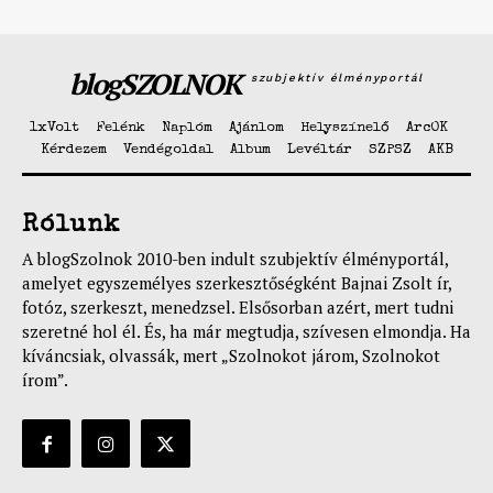
blogSZOLNOK
szubjektív élményportál
1xVolt
Felénk
Naplóm
Ajánlom
Helyszínelő
ArcOK
Kérdezem
Vendégoldal
Album
Levéltár
SZPSZ
AKB
Rólunk
A blogSzolnok 2010-ben indult szubjektív élményportál,
amelyet egyszemélyes szerkesztőségként Bajnai Zsolt ír,
fotóz, szerkeszt, menedzsel. Elsősorban azért, mert tudni
szeretné hol él. És, ha már megtudja, szívesen elmondja. Ha
kíváncsiak, olvassák, mert „Szolnokot járom, Szolnokot
írom”.