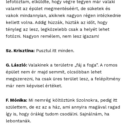
lefotóztam, elküldte, hogy végre tegyen már valaki
valamit az épület megmentéséért, de süketek és
vakok mindannyian, akiknek nagyon régen intézkednie
kellett volna. Addig húzzák, húzták az időt, hogy
tényleg az lesz, legközelebb csak a helyét lehet
fotózni. Nagyon remélem, nem lesz igazam!
Sz. Krisztina:
Pusztul itt minden.
G. László:
Valakinek a területre „fáj a foga”. A romos
épület nem ér majd semmit, olcsóbban lehet
megszerezni, ha csak üres terület lesz, a felépítmény
már nem képvisel értéket.
F. Mónika:
Mi nemrég költöztünk Szolnokra, pedig itt
születtem, de ez az a ház, ami annyira magával ragad
így is, hogy órákig tudom csodálni. Sajnálnám, ha
lebontanák.