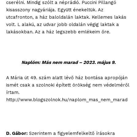
cserélni. Mindig szólt a néprádió. Puccini Pillangó
kisasszony nagyáriája. Együtt énekeltük. Az
utcafronton, a ház baloldalán laktak. Kellemes lakás
volt. L alakú, az udvar jobb oldalán végig laktak a
lakásokban. Az a ház legszebb emlékeim őre.
Naplóm: Más nem marad – 2023. május 9.
A Mária út 49. szám alatt lévő ház bontása apropóján
ismét csak a szolnoki épített örökség nem védelméről
írtam.
http://www.blogszolnok.hu/naplom_mas_nem_marad
D. Gábor:
Szerintem a figyelemfelkeltő írásokra
blogSZOLNOK