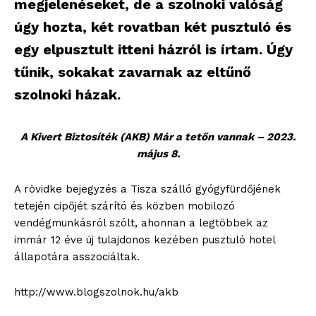
megjelenéseket, de a szolnoki valóság
úgy hozta, két rovatban két pusztuló és
egy elpusztult itteni házról is írtam. Úgy
tűnik, sokakat zavarnak az eltűnő
szolnoki házak.
A Kivert Biztosíték (AKB) Már a tetőn vannak – 2023.
május 8.
A rövidke bejegyzés a Tisza szálló gyógyfürdőjének
tetején cipőjét szárító és közben mobilozó
vendégmunkásról szólt, ahonnan a legtöbbek az
immár 12 éve új tulajdonos kezében pusztuló hotel
állapotára asszociáltak.
http://www.blogszolnok.hu/akb