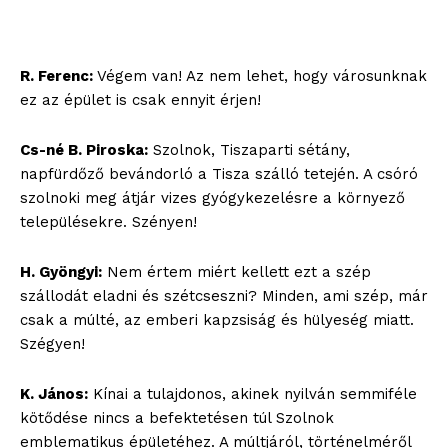
R. Ferenc:
Végem van! Az nem lehet, hogy városunknak
ez az épület is csak ennyit érjen!
Cs-né B. Piroska:
Szolnok, Tiszaparti sétány,
napfürdőző bevándorló a Tisza szálló tetején. A csóró
szolnoki meg átjár vizes gyógykezelésre a környező
településekre. Szényen!
H. Gyöngyi:
Nem értem miért kellett ezt a szép
szállodát eladni és szétcseszni? Minden, ami szép, már
csak a múlté, az emberi kapzsiság és hülyeség miatt.
Szégyen!
K. János:
Kínai a tulajdonos, akinek nyilván semmiféle
kötődése nincs a befektetésen túl Szolnok
emblematikus épületéhez. A múltjáról, történelméről