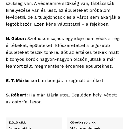
szükség van. A védelemre szükség van, táblácskák
szubjektív élményportál
kihelyezése van és lesz, az épületeket próbálom
levédetni, de a tulajdonosok és a város sem akarják a
legtöbbször. Ezen kéne változtatni – a fejekben.
N. Gábor:
Szolnokon sajnos egy ideje nem védik a régi
értékeket, épületeket. Előszeretettel a legszebb
épületeket teszik tönkre. Sőt az értékes telkek miatt
bizonyos körök nagyon-nagyon olcsón jutnak a már
leamortizált, megmentésre érdemes épületekhez.
S. T. Mária:
sorban bontják a régmúlt értékeit.
ELŐFIZETÉS
S. Róbert:
Ha már Mária utca. Cegléden helyi védett
az ostorfa-fasor.
Hasznos
Előző cikk
Következő cikk
bSZ fiók
Nem majális
Mást gondolunk