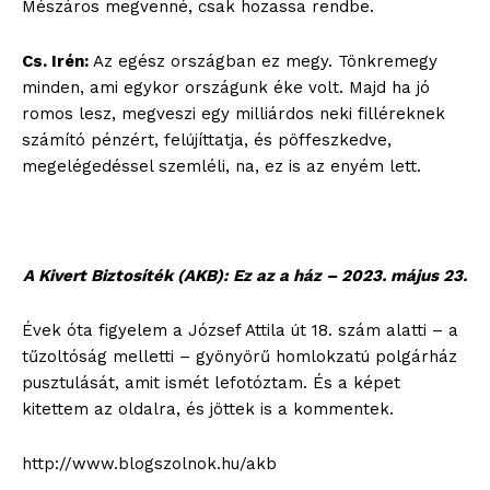
Mészáros megvenné, csak hozassa rendbe.
Cs. Irén:
Az egész országban ez megy. Tönkremegy
minden, ami egykor országunk éke volt. Majd ha jó
romos lesz, megveszi egy milliárdos neki filléreknek
számító pénzért, felújíttatja, és pöffeszkedve,
megelégedéssel szemléli, na, ez is az enyém lett.
A Kivert Biztosíték (AKB): Ez az a ház – 2023. május 23.
Évek óta figyelem a József Attila út 18. szám alatti – a
tűzoltóság melletti – gyönyörű homlokzatú polgárház
pusztulását, amit ismét lefotóztam. És a képet
kitettem az oldalra, és jöttek is a kommentek.
http://www.blogszolnok.hu/akb