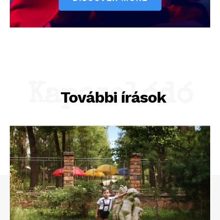
Kapcsolódó
További írások