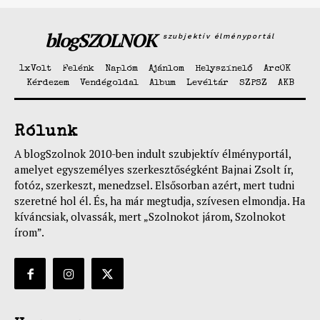
blogSZOLNOK
szubjektív élményportál
1xVolt
Felénk
Naplóm
Ajánlom
Helyszínelő
ArcOK
Kérdezem
Vendégoldal
Album
Levéltár
SZPSZ
AKB
Rólunk
A blogSzolnok 2010-ben indult szubjektív élményportál,
amelyet egyszemélyes szerkesztőségként Bajnai Zsolt ír,
fotóz, szerkeszt, menedzsel. Elsősorban azért, mert tudni
szeretné hol él. És, ha már megtudja, szívesen elmondja. Ha
kíváncsiak, olvassák, mert „Szolnokot járom, Szolnokot
írom”.