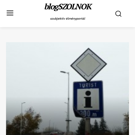
blogSZOLNOK
szubjektív élményportál