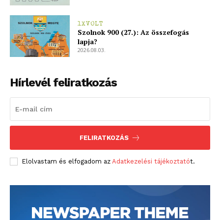
1XVOLT
Szolnok 900 (27.): Az összefogás
lapja?
2026.08.03.
Hírlevél feliratkozás
FELIRATKOZÁS
Elolvastam és elfogadom az
Adatkezelési tájékoztató
t.
blogSZOLNOK