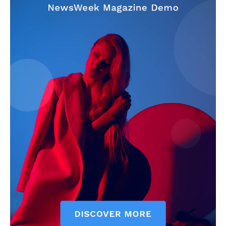
szubjektív élményportál
ELŐFIZETÉS
Hasznos
bSZ fiók