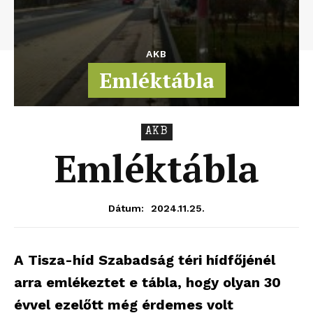
AKB
Emléktábla
AKB
Emléktábla
2024.11.25.
Dátum:
A Tisza-híd Szabadság téri hídfőjénél
arra emlékeztet e tábla, hogy olyan 30
évvel ezelőtt még érdemes volt