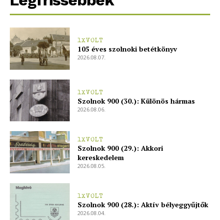
Legfrissebbek
1XVOLT
105 éves szolnoki betétkönyv
2026.08.07.
1XVOLT
Szolnok 900 (30.): Különös hármas
2026.08.06.
1XVOLT
Szolnok 900 (29.): Akkori
kereskedelem
2026.08.05.
1XVOLT
Szolnok 900 (28.): Aktív bélyeggyűjtők
2026.08.04.