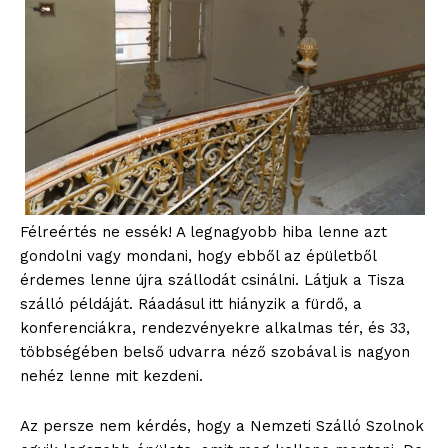
Hasznos
bSZ fiók
Előfizetés
Kapcsolat
Adatkezelési tájékoztató
Hirdetés
Félreértés ne essék! A legnagyobb hiba lenne azt
gondolni vagy mondani, hogy ebből az épületből
érdemes lenne újra szállodát csinálni. Látjuk a Tisza
szálló példáját. Ráadásul itt hiányzik a fürdő, a
konferenciákra, rendezvényekre alkalmas tér, és 33,
többségében belső udvarra néző szobával is nagyon
nehéz lenne mit kezdeni.
Az persze nem kérdés, hogy a Nemzeti Szálló Szolnok