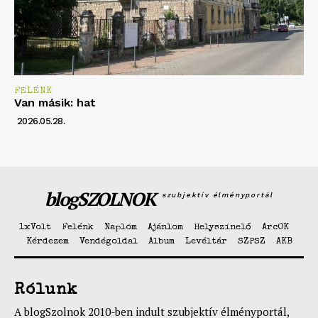
FELÉNK
Van másik: hat
2026.05.28.
blogSZOLNOK
szubjektív élményportál
1xVolt
Felénk
Naplóm
Ajánlom
Helyszínelő
ArcOK
Kérdezem
Vendégoldal
Album
Levéltár
SZPSZ
AKB
Rólunk
A blogSzolnok 2010-ben indult szubjektív élményportál,