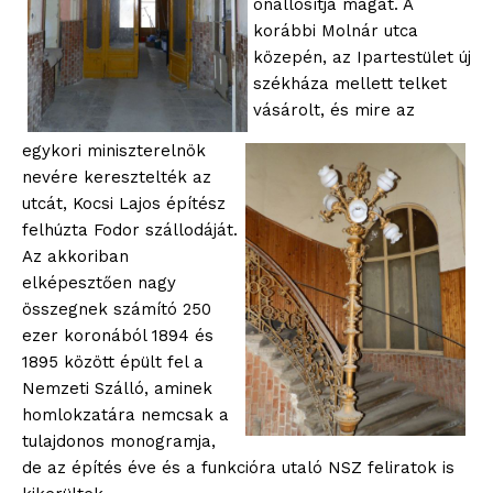
önállósítja magát. A
korábbi Molnár utca
közepén, az Ipartestület új
székháza mellett telket
vásárolt, és mire az
egykori miniszterelnök
nevére keresztelték az
utcát, Kocsi Lajos építész
felhúzta Fodor szállodáját.
Az akkoriban
elképesztően nagy
összegnek számító 250
ezer koronából 1894 és
1895 között épült fel a
Nemzeti Szálló, aminek
homlokzatára nemcsak a
tulajdonos monogramja,
de az építés éve és a funkcióra utaló NSZ feliratok is