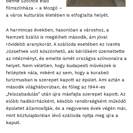
benne Szolnok első
filmszínháza – a Mozgó –
a város kulturális életében is elfoglalta helyét.
A harmincas években, hasonlóan a városhoz, a
Nemzeti Szálló is megélheti második, ám jóval
rövidebb aranykorát. A szálloda esetében ez Ivanits
Józsefnek volt köszönhető, aki bérlőként üzemeltette
az intézményt, és emelte ismét országos színvonalra a
helyet. Nem véletlen, hogy budapesti művészek is
felléptek nála, miként az sem, hogy a korabeli
turizmusban is szerepet kapott az épület. Ami aztán a
második világháborúban, és főleg az 1944-es
„felszabadulás” után újra másfajta szerepet kapott. Az
előbb hadikórházként, később rendőrségként működő
épületet államosítják, és a negyvenes évek végén már,
mint köztulajdonban lévő szálloda nyitja meg újra a
kapuit.