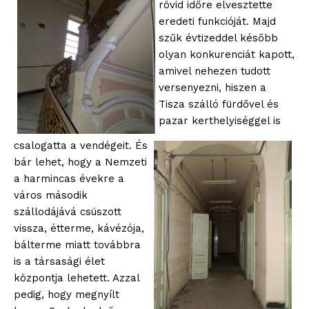
rövid időre elvesztette
eredeti funkcióját. Majd
szűk évtizeddel később
olyan konkurenciát kapott,
amivel nehezen tudott
versenyezni, hiszen a
Tisza szálló fürdővel és
pazar kerthelyiséggel is
csalogatta a vendégeit. És
bár lehet, hogy a Nemzeti
a harmincas évekre a
város második
szállodájává csúszott
vissza, étterme, kávézója,
bálterme miatt továbbra
is a társasági élet
központja lehetett. Azzal
pedig, hogy megnyílt