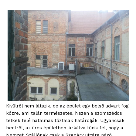
Kívülről nem látszik, de az épület egy belső udvart fog
közre, ami talán természetes, hiszen a szomszédos
telkek felé hatalmas tűzfalak határolják. Ugyancsak
bentről, az üres épületben járkálva tűnik fel, hogy a
Nemzeti Szállónak csak a Szapáry utcára néző