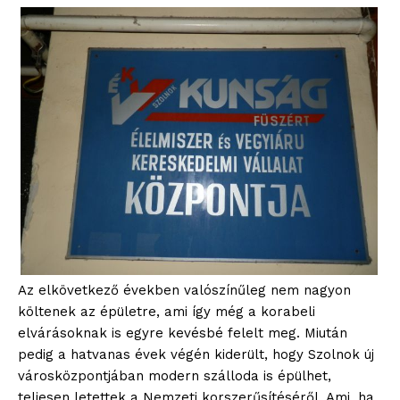
Az elkövetkező években valószínűleg nem nagyon
költenek az épületre, ami így még a korabeli
elvárásoknak is egyre kevésbé felelt meg. Miután
pedig a hatvanas évek végén kiderült, hogy Szolnok új
városközpontjában modern szálloda is épülhet,
teljesen letettek a Nemzeti korszerűsítéséről. Ami, ha