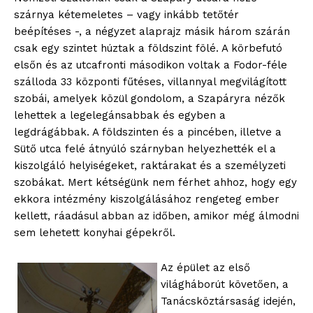
szárnya kétemeletes – vagy inkább tetőtér
beépítéses -, a négyzet alaprajz másik három szárán
csak egy szintet húztak a földszint fölé. A körbefutó
elsőn és az utcafronti másodikon voltak a Fodor-féle
szálloda 33 központi fűtéses, villannyal megvilágított
szobái, amelyek közül gondolom, a Szapáryra nézők
lehettek a legelegánsabbak és egyben a
legdrágábbak. A földszinten és a pincében, illetve a
Sütő utca felé átnyúló szárnyban helyezhették el a
kiszolgáló helyiségeket, raktárakat és a személyzeti
szobákat. Mert kétségünk nem férhet ahhoz, hogy egy
ekkora intézmény kiszolgálásához rengeteg ember
kellett, ráadásul abban az időben, amikor még álmodni
sem lehetett konyhai gépekről.
Az épület az első
világháborút követően, a
Tanácsköztársaság idején,