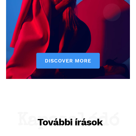
Kapcsolódó
További írások