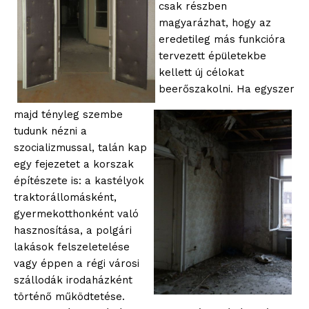
csak részben
magyarázhat, hogy az
eredetileg más funkcióra
tervezett épületekbe
kellett új célokat
beerőszakolni. Ha egyszer
majd tényleg szembe
tudunk nézni a
szocializmussal, talán kap
egy fejezetet a korszak
építészete is: a kastélyok
traktorállomásként,
gyermekotthonként való
hasznosítása, a polgári
lakások felszeletelése
vagy éppen a régi városi
szállodák irodaházként
történő működtetése.