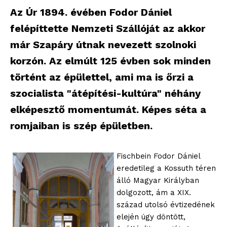
Az Úr 1894. évében Fodor Dániel
felépíttette Nemzeti Szállóját az akkor
már Szapáry útnak nevezett szolnoki
korzón. Az elmúlt 125 évben sok minden
történt az épülettel, ami ma is őrzi a
szocialista "átépítési-kultúra" néhány
elképesztő momentumát. Képes séta a
romjaiban is szép épületben.
Fischbein Fodor Dániel
eredetileg a Kossuth téren
álló Magyar Királyban
dolgozott, ám a XIX.
század utolsó évtizedének
elején úgy döntött,