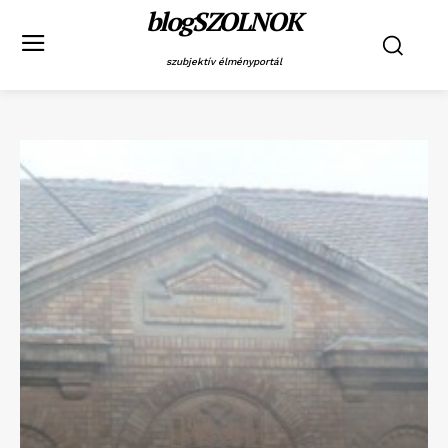
blogSZOLNOK
szubjektív élményportál