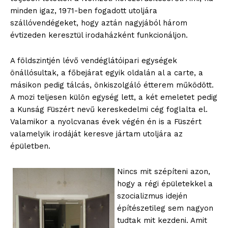
minden igaz, 1971-ben fogadott utoljára
szállóvendégeket, hogy aztán nagyjából három
évtizeden keresztül irodaházként funkcionáljon.
A földszintjén lévő vendéglátóipari egységek
önállósultak, a főbejárat egyik oldalán al a carte, a
másikon pedig tálcás, önkiszolgáló étterem működött.
A mozi teljesen külön egység lett, a két emeletet pedig
a Kunság Füszért nevű kereskedelmi cég foglalta el.
Valamikor a nyolcvanas évek végén én is a Füszért
valamelyik irodáját keresve jártam utoljára az
épületben.
Nincs mit szépíteni azon,
hogy a régi épületekkel a
szocializmus idején
építészetileg sem nagyon
tudtak mit kezdeni. Amit