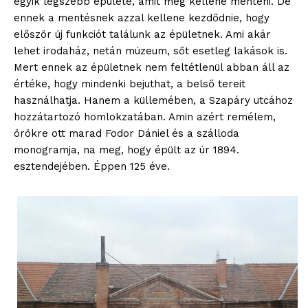
egyik legszebb épülete, amit meg kellene menteni. De
ennek a mentésnek azzal kellene kezdődnie, hogy
először új funkciót találunk az épületnek. Ami akár
lehet irodaház, netán múzeum, sőt esetleg lakások is.
Mert ennek az épületnek nem feltétlenül abban áll az
értéke, hogy mindenki bejuthat, a belső tereit
használhatja. Hanem a küllemében, a Szapáry utcához
hozzátartozó homlokzatában. Amin azért remélem,
örökre ott marad Fodor Dániel és a szálloda
monogramja, na meg, hogy épült az úr 1894.
esztendejében. Éppen 125 éve.