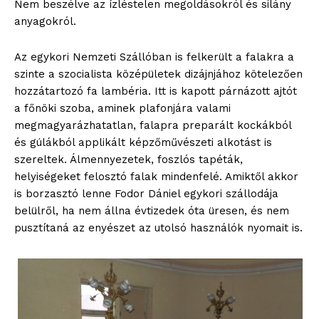
Nem beszélve az ízléstelen megoldásokról és silány
anyagokról.
Az egykori Nemzeti Szállóban is felkerült a falakra a
blogSZOLNOK
szinte a szocialista középületek dizájnjához kötelezően
szubjektív élményportál
hozzátartozó fa lambéria. Itt is kapott párnázott ajtót
a főnöki szoba, aminek plafonjára valami
megmagyarázhatatlan, falapra preparált kockákból
és gúlákból applikált képzőművészeti alkotást is
szereltek. Álmennyezetek, foszlós tapéták,
helyiségeket felosztó falak mindenfelé. Amiktől akkor
is borzasztó lenne Fodor Dániel egykori szállodája
belülről, ha nem állna évtizedek óta üresen, és nem
pusztítaná az enyészet az utolsó használók nyomait is.
ELŐFIZETÉS