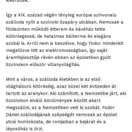
kikerültek.
Így a XIX. század végén tényleg európai színvonalú
szálloda nyílt a szolnoki Szapáry utcában. Nemcsak a
földszinten működő étterem és kávéház tette
különlegessé, de hatalmas bálterme és elegáns
szobái is. Arról nem is beszélve, hogy Fodor mindenkit
megelőzve hitt az elektromosságban, így saját
áramfejlesztője révén ebben az épületben gyúlt
Szolnokon először villanyvilágítás.
Mint a város, a szálloda életében is az első
világháború kitöréséig, azaz közel két évtizeden át
tartott az aranykor. Aki számított, a Nemzetibe járt, aki
Szolnokon kiváló körülmények között akart
megszállni, az a Nemzetiben vett ki szobát. Fodor
Dániel szállodájának szépségét nemcsak az épület
utcai homlokzata, de romjaiban a bejárat és a
lépcsőház is őrzi.