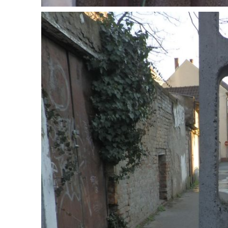
blogSZ
szubje
élményp