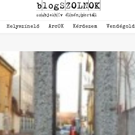
Helyszínelő
ArcOK
Kérdezem
Vendégol