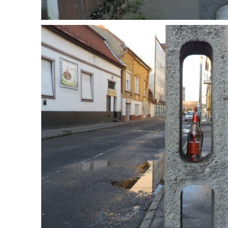
ELŐFIZE