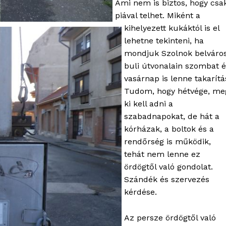
Ami nem is biztos, hogy csa
piával telhet. Miként a
kihelyezett kukáktól is el
lehetne tekinteni, ha
mondjuk Szolnok belváros
buli útvonalain szombat é
vasárnap is lenne takarítá
Tudom, hogy hétvége, me
ki kell adni a
szabadnapokat, de hát a
kórházak, a boltok és a
rendőrség is működik,
tehát nem lenne ez
ördögtől való gondolat.
Szándék és szervezés
kérdése.
Az persze ördögtől való