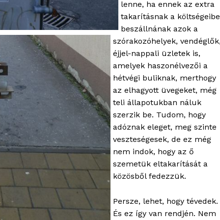
lenne, ha ennek az extra
takarításnak a költségeibe
beszállnának azok a
szórakozóhelyek, vendéglők
éjjel-nappali üzletek is,
amelyek haszonélvezői a
hétvégi buliknak, merthogy
az elhagyott üvegeket, még
teli állapotukban náluk
szerzik be. Tudom, hogy
adóznak eleget, meg szinte
veszteségesek, de ez még
nem indok, hogy az ő
szemetük eltakarítását a
közösből fedezzük.
Persze, lehet, hogy tévedek.
És ez így van rendjén. Nem