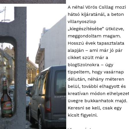
A néhai Vörös Csillag mozi
hátsó kijáratánál, a beton
villanyoszlop
„kiegészítésébe” ütközve,
meggondoltam magam.
Hosszú évek tapasztalata
alapján – ami már jó pár
cikket szült már a
blogSzolnokra – úgy
tippeltem, hogy vasárnap
délután, néhány méteren
OLNOK
belül, további elhagyott és
ktív
kreatívan módon elhelyezet
ortál
üvegre bukkanhatok majd.
Hasznos
Keresni se kell, csak egy
kicsit figyelni.
bSZ fiók
Előfizetés