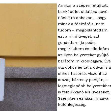
Amikor a szépen felújított
banképület oldalánál lévő
Főelzáró dobozon – hogy
minek a főelzárója, nem
tudom – megpillantottam
ezt a mini üveget, azt
gondoltam, jó poén,
megörökítem és elküldöm
az ilyen helyzeteket gyűjtő
barátom mikroblogjára. Éve
óta dokumentálja ugyanis 
ehhez hasonló, viszont az
ország bármely pontján, a
legmeglepőbb helyzetekbe
is felbukkanó kis üvegeket.
Szerintem ez igazi, magyar
különlegesség.