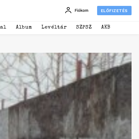
Fiókom
ELŐFIZETÉS
dal
Album
Levéltár
SZPSZ
AKB