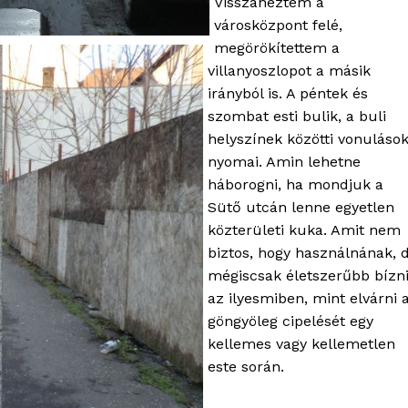
Visszanéztem a
Kapcsolat
városközpont felé,
megörökítettem a
Adatkezelési tájékoztató
villanyoszlopot a másik
Hirdetés
irányból is. A péntek és
szombat esti bulik, a buli
helyszínek közötti vonuláso
TÉS
nyomai. Amin lehetne
háborogni, ha mondjuk a
Sütő utcán lenne egyetlen
közterületi kuka. Amit nem
biztos, hogy használnának, 
mégiscsak életszerűbb bízn
az ilyesmiben, mint elvárni 
göngyöleg cipelését egy
kellemes vagy kellemetlen
este során.