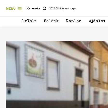
Keresés
MENÜ
2026.08.9. (vasárnap)
1xVolt
Felénk
Naplóm
Ajánlom