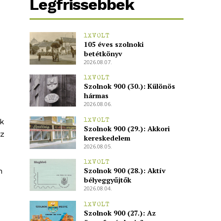
Legfrissebbek
1XVOLT
105 éves szolnoki
betétkönyv
2026.08.07.
1XVOLT
Szolnok 900 (30.): Különös
hármas
2026.08.06.
k
1XVOLT
Szolnok 900 (29.): Akkori
az
kereskedelem
2026.08.05.
1XVOLT
Szolnok 900 (28.): Aktív
n
bélyeggyűjtők
2026.08.04.
1XVOLT
Szolnok 900 (27.): Az