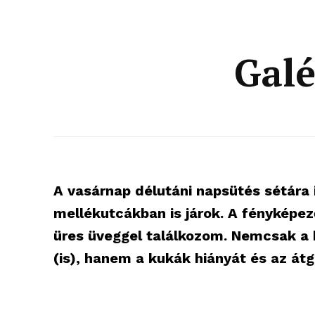
Galé
A vasárnap délutáni napsütés sétára 
mellékutcákban is járok. A fényképe
üres üveggel találkozom. Nemcsak a h
(is), hanem a kukák hiányát és az átg