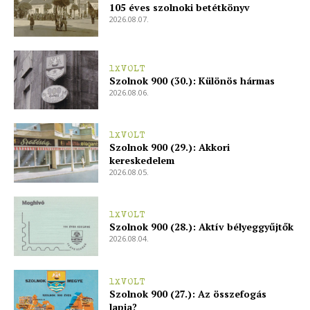
105 éves szolnoki betétkönyv
2026.08.07.
1XVOLT
Szolnok 900 (30.): Különös hármas
2026.08.06.
1XVOLT
Szolnok 900 (29.): Akkori
kereskedelem
ELŐFIZETÉS
2026.08.05.
1XVOLT
Szolnok 900 (28.): Aktív bélyeggyűjtők
Hasznos
2026.08.04.
bSZ fiók
1XVOLT
Előfizetés
Szolnok 900 (27.): Az összefogás
lapja?
Kapcsolat