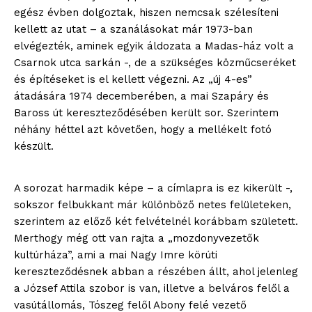
egész évben dolgoztak, hiszen nemcsak szélesíteni
kellett az utat – a szanálásokat már 1973-ban
elvégezték, aminek egyik áldozata a Madas-ház volt a
Csarnok utca sarkán -, de a szükséges közműcseréket
és építéseket is el kellett végezni. Az „új 4-es”
átadására 1974 decemberében, a mai Szapáry és
Baross út kereszteződésében került sor. Szerintem
néhány héttel azt követően, hogy a mellékelt fotó
készült.
A sorozat harmadik képe – a címlapra is ez kikerült -,
sokszor felbukkant már különböző netes felületeken,
szerintem az előző két felvételnél korábbam született.
Merthogy még ott van rajta a „mozdonyvezetők
kultúrháza”, ami a mai Nagy Imre körúti
kereszteződésnek abban a részében állt, ahol jelenleg
a József Attila szobor is van, illetve a belváros felől a
vasútállomás, Tószeg felől Abony felé vezető