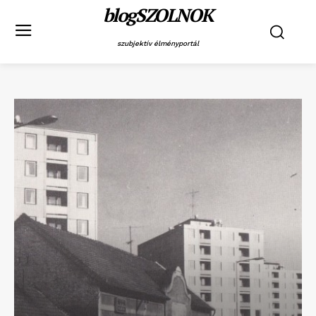
blogSZOLNOK
szubjektív élményportál