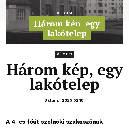
ALBUM
Három kép, egy
lakótelep
Album
Három kép, egy
lakótelep
2025.02.16.
Dátum:
A 4-es főút szolnoki szakaszának