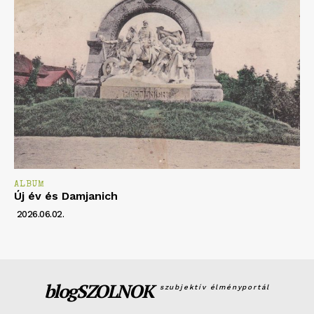
ALBUM
Új év és Damjanich
2026.06.02.
blogSZOLNOK
szubjektív élményportál