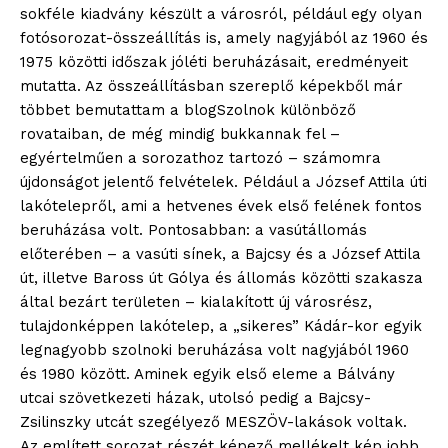
sokféle kiadvány készült a városról, például egy olyan
fotósorozat-összeállítás is, amely nagyjából az 1960 és
1975 közötti időszak jóléti beruházásait, eredményeit
mutatta. Az összeállításban szereplő képekből már
többet bemutattam a blogSzolnok különböző
rovataiban, de még mindig bukkannak fel –
egyértelműen a sorozathoz tartozó – számomra
újdonságot jelentő felvételek. Például a József Attila úti
lakótelepről, ami a hetvenes évek első felének fontos
beruházása volt. Pontosabban: a vasútállomás
előterében – a vasúti sínek, a Bajcsy és a József Attila
út, illetve Baross út Gólya és állomás közötti szakasza
által bezárt területen – kialakított új városrész,
tulajdonképpen lakótelep, a „sikeres” Kádár-kor egyik
legnagyobb szolnoki beruházása volt nagyjából 1960
és 1980 között. Aminek egyik első eleme a Bálvány
utcai szövetkezeti házak, utolsó pedig a Bajcsy-
Zsilinszky utcát szegélyező MESZÖV-lakások voltak.
Az említett sorozat részét képező mellékelt kép jobb