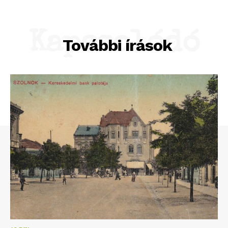
Kapcsolódó
További írások