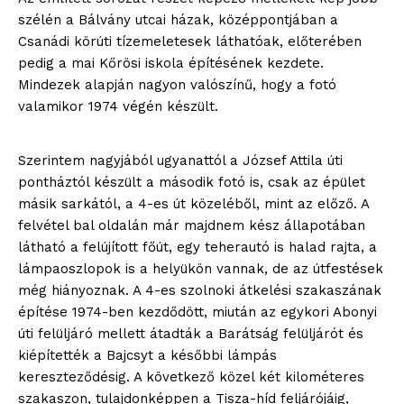
szélén a Bálvány utcai házak, középpontjában a
Csanádi körúti tízemeletesek láthatóak, előterében
pedig a mai Kőrösi iskola építésének kezdete.
Mindezek alapján nagyon valószínű, hogy a fotó
valamikor 1974 végén készült.
Szerintem nagyjából ugyanattól a József Attila úti
pontháztól készült a második fotó is, csak az épület
másik sarkától, a 4-es út közeléből, mint az előző. A
felvétel bal oldalán már majdnem kész állapotában
látható a felújított főút, egy teherautó is halad rajta, a
lámpaoszlopok is a helyükön vannak, de az útfestések
még hiányoznak. A 4-es szolnoki átkelési szakaszának
építése 1974-ben kezdődött, miután az egykori Abonyi
úti felüljáró mellett átadták a Barátság felüljárót és
kiépítették a Bajcsyt a későbbi lámpás
kereszteződésig. A következő közel két kilométeres
szakaszon, tulajdonképpen a Tisza-híd feljárójáig,