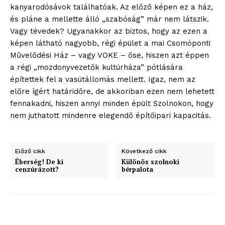
kanyarodósávok találhatóak. Az előző képen ez a ház,
és pláne a mellette álló „szabóság” már nem látszik.
Vagy tévedek? Ugyanakkor az biztos, hogy az ezen a
képen látható nagyobb, régi épület a mai Csomóponti
Művelődési Ház – vagy VOKE – őse, hiszen azt éppen
a régi „mozdonyvezetők kultúrháza” pótlására
építettek fel a vasútállomás mellett. Igaz, nem az
előre ígért határidőre, de akkoriban ezen nem lehetett
fennakadni, hiszen annyi minden épült Szolnokon, hogy
nem juthatott mindenre elegendő építőipari kapacitás.
Előző cikk
Következő cikk
Éberség! De ki
Különös szolnoki
cenzúrázott?
bérpalota