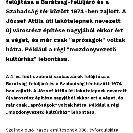
felújítása a Barátság-felüljáró és a
Szabadság tér között 1974-ben zajlott. A
József Attila úti lakótelepnek nevezett
új városrész építése nagyjából ekkor ért
a véget, és már csak "apróságok" voltak
hátra. Például a régi "mozdonyvezető
kultúrház" lebontása.
A 4-es főút szolnoki szakaszának felújítása a
Barátság-felüljáró és a Szabadság tér között 1974-
ben zajlott. A József Attila úti lakótelepnek nevezett
új városrész építése nagyjából ekkor ért a véget, és
már csak „apróságok” voltak hátra. Például a régi
„mozdonyvezető kultúrház” lebontása.
Szolnok első írásos említésének 900. évfordulójára