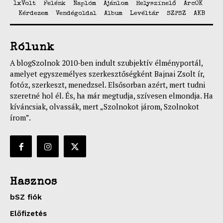
1xVolt
Felénk
Naplóm
Ajánlom
Helyszínelő
ArcOK
Kérdezem
Vendégoldal
Album
Levéltár
SZPSZ
AKB
Rólunk
A blogSzolnok 2010-ben indult szubjektív élményportál,
amelyet egyszemélyes szerkesztőségként Bajnai Zsolt ír,
fotóz, szerkeszt, menedzsel. Elsősorban azért, mert tudni
szeretné hol él. És, ha már megtudja, szívesen elmondja. Ha
kíváncsiak, olvassák, mert „Szolnokot járom, Szolnokot
írom”.
Hasznos
bSZ fiók
Előfizetés