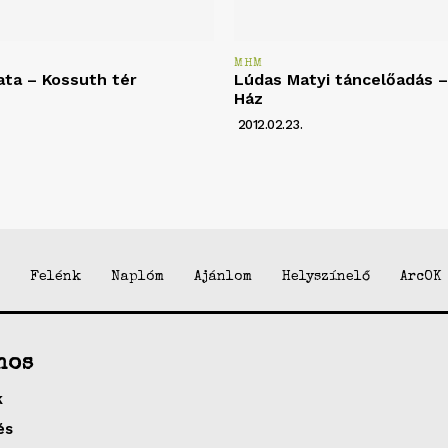
MHM
ata – Kossuth tér
Lúdas Matyi táncelőadás – 
Ház
2012.02.23.
Felénk
Naplóm
Ajánlom
Helyszínelő
ArcOK
nos
k
és