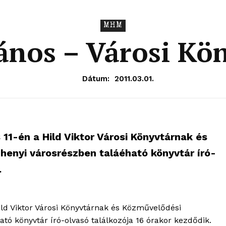
MHM
ános – Városi Kö
Dátum:
2011.03.01.
11-én a Hild Viktor Városi Könyvtárnak és
enyi városrészben taláéható könyvtár író-
.
ild Viktor Városi Könyvtárnak és Közművelődési
OLNOK
ó könyvtár író-olvasó találkozója 16 órakor kezdődik.
ktív