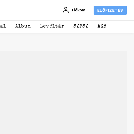
Fiókom
ELŐFIZETÉS
dal
Album
Levéltár
SZPSZ
AKB