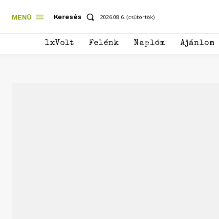
Keresés
MENÜ
2026.08.6. (csütörtök)
1xVolt
Felénk
Naplóm
Ajánlom