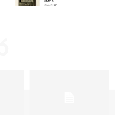
utána
2026.08.01.
ó