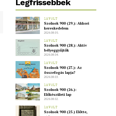
Legfrissebbek
1XVOLT
Szolnok 900 (29.): Akkori
kereskedelem
2026.08.05.
1XVOLT
Szolnok 900 (28.): Aktív
bélyeggyűjtők
2026.08.04.
1XVOLT
Szolnok 900 (27.): Az
összefogás lapja?
2026.08.03.
1XVOLT
Szolnok 900 (26.):
Előkészületi lap
2026.08.02.
1XVOLT
Szolnok 900 (25.) Előtte,