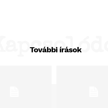
Kapcsolód
További írások