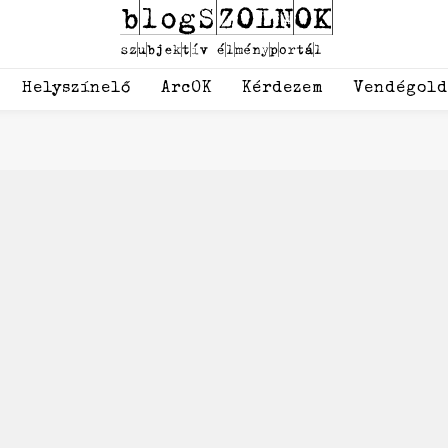
Helyszínelő
ArcOK
Kérdezem
Vendégol