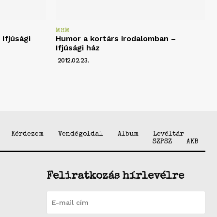
MHM
Ifjúsági
Humor a kortárs irodalomban –
Ifjúsági ház
2012.02.23.
Kérdezem
Vendégoldal
Album
Levéltár
SZPSZ
AKB
Feliratkozás hírlevélre