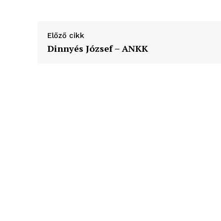
élményp
Előző cikk
Dinnyés József – ANKK
ELŐFIZE