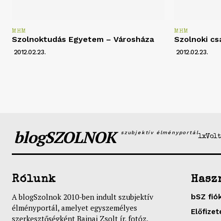
MHM
MHM
Szolnoktudás Egyetem – Városháza
Szolnoki cs
2012.02.23.
2012.02.23.
blogSZOLNOK
szubjektív élményportál
1xVolt
Rólunk
Hasz
A blogSzolnok 2010-ben indult szubjektív
bSZ fió
élményportál, amelyet egyszemélyes
Előfizet
szerkesztőségként Bajnai Zsolt ír, fotóz,