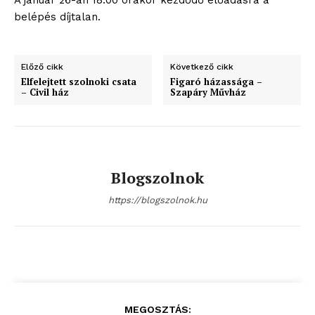
A január 26-án 18.00 órakor kezdődő előadásra a
belépés díjtalan.
Előző cikk
Következő cikk
Elfelejtett szolnoki csata
Figaró házassága –
– Civil ház
Szapáry Művház
Blogszolnok
https://blogszolnok.hu
MEGOSZTÁS: