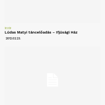
MHM
Lúdas Matyi táncelőadás – Ifjúsági Ház
2012.02.23.