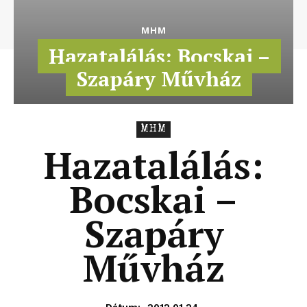
MHM
Hazatalálás: Bocskai –
Szapáry Művház
MHM
Hazatalálás:
Bocskai –
Szapáry
Művház
2012.01.24.