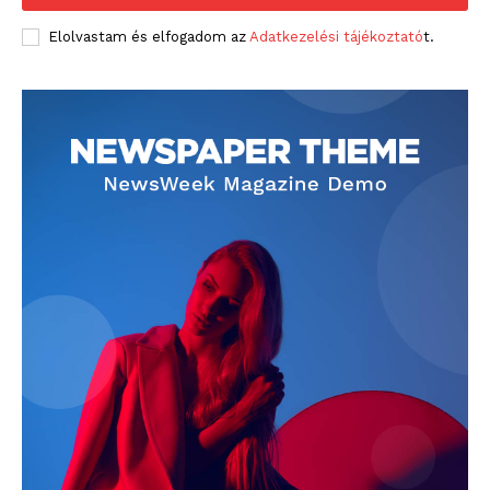
Elolvastam és elfogadom az
Adatkezelési tájékoztató
t.
blogSZOLNOK
szubjektív élményportál
ELŐFIZETÉS