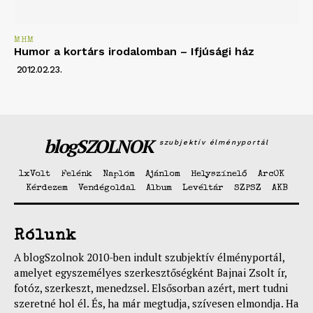
MHM
Humor a kortárs irodalomban – Ifjúsági ház
2012.02.23.
blogSZOLNOK
szubjektív élményportál
1xVolt
Felénk
Naplóm
Ajánlom
Helyszínelő
ArcOK
Kérdezem
Vendégoldal
Album
Levéltár
SZPSZ
AKB
Rólunk
A blogSzolnok 2010-ben indult szubjektív élményportál,
amelyet egyszemélyes szerkesztőségként Bajnai Zsolt ír,
fotóz, szerkeszt, menedzsel. Elsősorban azért, mert tudni
szeretné hol él. És, ha már megtudja, szívesen elmondja. Ha