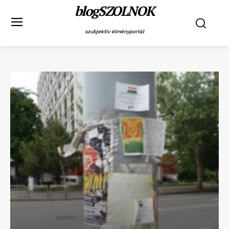
blogSZOLNOK
szubjektív élményportál