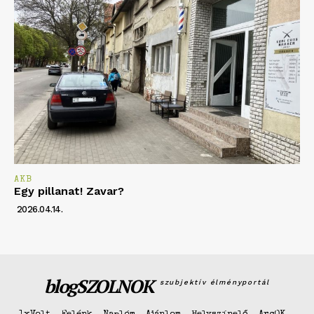
AKB
Egy pillanat! Zavar?
2026.04.14.
blogSZOLNOK
szubjektív élményportál