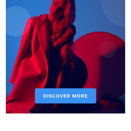
ELŐFIZETÉS
Hasznos
bSZ fiók
Előfizetés
Kapcsolat