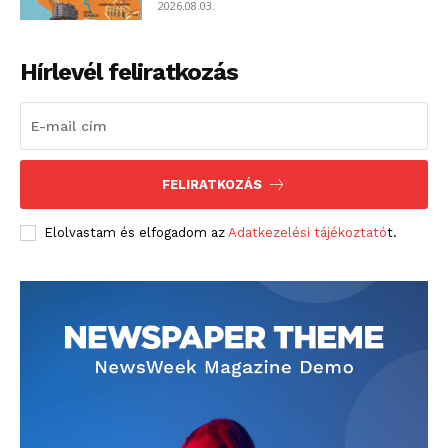
2026.08.03.
Hírlevél feliratkozás
FELIRATKOZÁS
Elolvastam és elfogadom az
Adatkezelési tájékoztató
t.
blogSZOLNOK
szubjektív élményportál