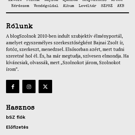
1xVolt
Felénk
Naplóm
Ajánlom
Helyszínelő
ArcOK
Kérdezem
Vendégoldal
Album
Levéltár
SZPSZ
AKB
Rólunk
A blogSzolnok 2010-ben indult szubjektív élményportál,
amelyet egyszemélyes szerkesztőségként Bajnai Zsolt ír,
fotóz, szerkeszt, menedzsel. Elsősorban azért, mert tudni
szeretné hol él. És, ha már megtudja, szívesen elmondja. Ha
kíváncsiak, olvassák, mert „Szolnokot járom, Szolnokot
írom”.
Hasznos
bSZ fiók
Előfizetés