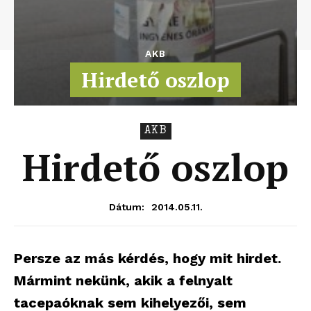
AKB
Hirdető oszlop
AKB
Hirdető oszlop
2014.05.11.
Dátum:
Persze az más kérdés, hogy mit hirdet.
Mármint nekünk, akik a felnyalt
tacepaóknak sem kihelyezői, sem