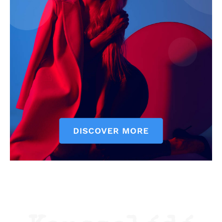
ELŐFIZETÉS
Hasznos
bSZ fiók
Előfizetés
Kapcsolat
Adatkezelési tájékoztató