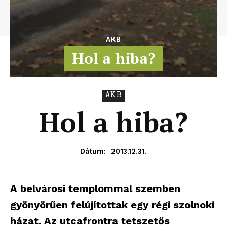
AKB
Hol a hiba?
AKB
Hol a hiba?
2013.12.31.
Dátum:
A belvárosi templommal szemben
gyönyörűen felújítottak egy régi szolnoki
házat. Az utcafrontra tetszetős