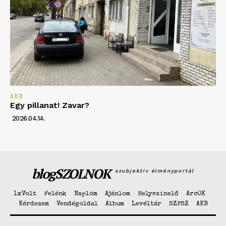
AKB
Egy pillanat! Zavar?
2026.04.14.
blogSZOLNOK
szubjektív élményportál
1xVolt
Felénk
Naplóm
Ajánlom
Helyszínelő
ArcOK
Kérdezem
Vendégoldal
Album
Levéltár
SZPSZ
AKB