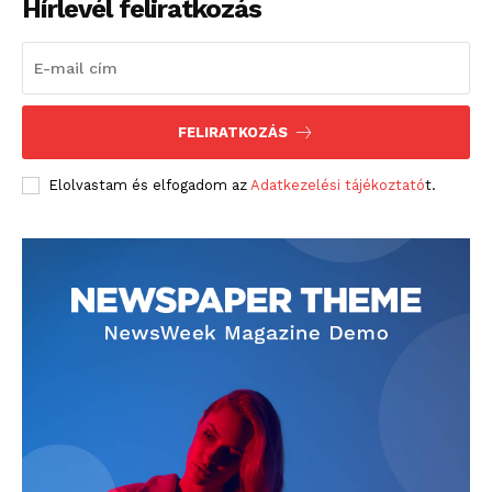
Hírlevél feliratkozás
FELIRATKOZÁS
Elolvastam és elfogadom az
Adatkezelési tájékoztató
t.
blogSZOLNOK
szubjektív élményportál