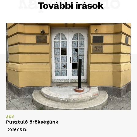
Kapcsolódó
További írások
Hirdetés
AKB
Pusztuló örökségünk
2026.05.13.