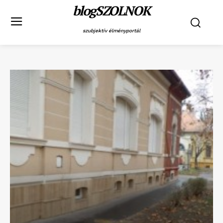
blogSZOLNOK
szubjektív élményportál