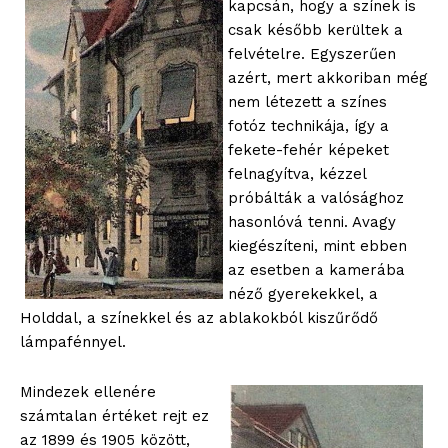
kapcsán, hogy a színek is
csak később kerültek a
felvételre. Egyszerűen
azért, mert akkoriban még
nem létezett a színes
fotóz technikája, így a
fekete-fehér képeket
felnagyítva, kézzel
próbálták a valósághoz
hasonlóvá tenni. Avagy
kiegészíteni, mint ebben
az esetben a kamerába
néző gyerekekkel, a
Holddal, a színekkel és az ablakokból kiszűrődő
lámpafénnyel.
Mindezek ellenére
számtalan értéket rejt ez
az 1899 és 1905 között,