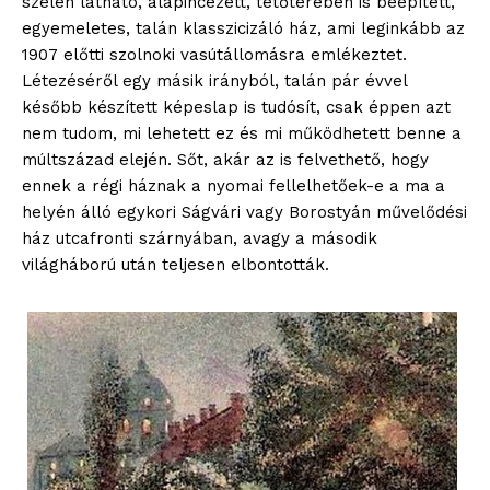
szélén látható, alápincézett, tetőterében is beépített,
egyemeletes, talán klasszicizáló ház, ami leginkább az
1907 előtti szolnoki vasútállomásra emlékeztet.
Létezéséről egy másik irányból, talán pár évvel
később készített képeslap is tudósít, csak éppen azt
nem tudom, mi lehetett ez és mi működhetett benne a
múltszázad elején. Sőt, akár az is felvethető, hogy
ennek a régi háznak a nyomai fellelhetőek-e a ma a
helyén álló egykori Ságvári vagy Borostyán művelődési
ház utcafronti szárnyában, avagy a második
világháború után teljesen elbontották.