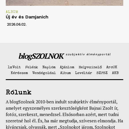
ALBUM
Új év és Damjanich
2026.06.02.
blogSZOLNOK
szubjektív élményportál
1xVolt
Felénk
Naplóm
Ajánlom
Helyszínelő
ArcOK
Kérdezem
Vendégoldal
Album
Levéltár
SZPSZ
AKB
Rólunk
A blogSzolnok 2010-ben indult szubjektív élményportál,
amelyet egyszemélyes szerkesztőségként Bajnai Zsolt ír,
fotóz, szerkeszt, menedzsel. Elsősorban azért, mert tudni
szeretné hol él. És, ha már megtudja, szívesen elmondja. Ha
kíváncsiak, olvassák, mert „Szolnokot járom, Szolnokot