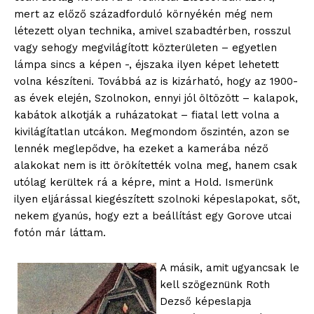
mert az előző századforduló környékén még nem
létezett olyan technika, amivel szabadtérben, rosszul
vagy sehogy megvilágított közterületen – egyetlen
lámpa sincs a képen -, éjszaka ilyen képet lehetett
volna készíteni. Továbbá az is kizárható, hogy az 1900-
as évek elején, Szolnokon, ennyi jól öltözött – kalapok,
kabátok alkotják a ruházatokat – fiatal lett volna a
kivilágítatlan utcákon. Megmondom őszintén, azon se
lennék meglepődve, ha ezeket a kamerába néző
alakokat nem is itt örökítették volna meg, hanem csak
utólag kerültek rá a képre, mint a Hold. Ismerünk
ilyen eljárással kiegészített szolnoki képeslapokat, sőt,
nekem gyanús, hogy ezt a beállítást egy Gorove utcai
fotón már láttam.
A másik, amit ugyancsak le
kell szögeznünk Roth
Dezső képeslapja