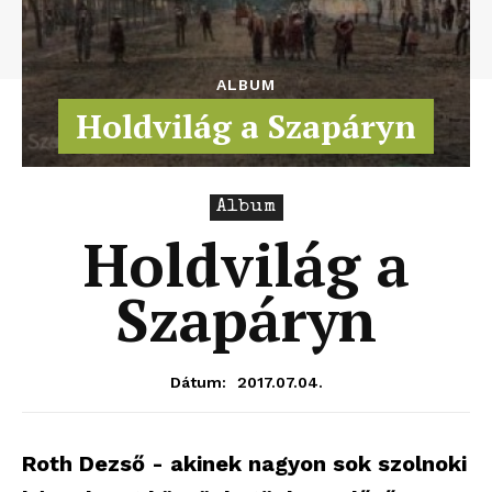
ALBUM
Holdvilág a Szapáryn
Album
Holdvilág a
Szapáryn
2017.07.04.
Dátum:
Roth Dezső - akinek nagyon sok szolnoki