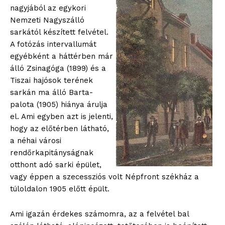
nagyjából az egykori
Nemzeti Nagyszálló
sarkától készített felvétel.
A fotózás intervallumát
egyébként a háttérben már
álló Zsinagóga (1899) és a
Tiszai hajósok terének
sarkán ma álló Barta-
palota (1905) hiánya árulja
el. Ami egyben azt is jelenti,
hogy az előtérben látható,
a néhai városi
rendőrkapitányságnak
otthont adó sarki épület,
vagy éppen a szecessziós volt Népfront székház a
túloldalon 1905 előtt épült.
Ami igazán érdekes számomra, az a felvétel bal