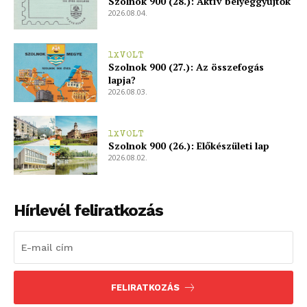
Szolnok 900 (28.): Aktív bélyeggyűjtők
2026.08.04.
1XVOLT
Szolnok 900 (27.): Az összefogás
lapja?
2026.08.03.
1XVOLT
Szolnok 900 (26.): Előkészületi lap
2026.08.02.
Hírlevél feliratkozás
FELIRATKOZÁS