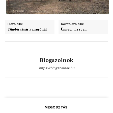
Előző cikk
Következő cikk
Tündérvásár Faragónál
Ünnepi díszben
ELŐFIZETÉS
Hasznos
Blogszolnok
https://blogszolnok.hu
bSZ fiók
Előfizetés
Kapcsolat
Adatkezelési tájékoztató
Hirdetés
MEGOSZTÁS: