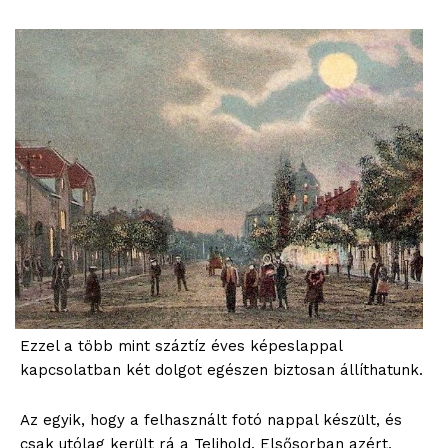
Ezzel a több mint száztíz éves képeslappal
kapcsolatban két dolgot egészen biztosan állíthatunk.
Az egyik, hogy a felhasznált fotó nappal készült, és
csak utólag került rá a Telihold. Elsősorban azért,