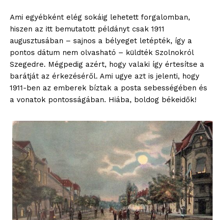
Ami egyébként elég sokáig lehetett forgalomban,
hiszen az itt bemutatott példányt csak 1911
augusztusában – sajnos a bélyeget letépték, így a
pontos dátum nem olvasható – küldték Szolnokról
Szegedre. Mégpedig azért, hogy valaki így értesítse a
barátját az érkezéséről. Ami ugye azt is jelenti, hogy
1911-ben az emberek bíztak a posta sebességében és
a vonatok pontosságában. Hiába, boldog békeidők!
blogSZOLNOK
szubjektív élményportál