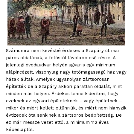
Számomra nem kevésbé érdekes a Szapáry út mai
páros oldalának, a fotóstól távolabb eső része. A
jelenlegi óvodaudvar helyén ugyanis egy minimum
alápincézett, viszonylag nagy tetőmagasságú ház vagy
házak álltak. Amelyek ugyanolyan zártsorosan
építették be a Szapáry akkori páratlan oldalát, mint
minden más helyen. Érdekes lenne kideríteni, hogy
ezeknek az egykori épületeknek – vagy épületnek –
mikor és miért kellett eltűnniük, és miért nem hiányzik
évtizedek óta senkinek a zártsoros beépítettség. De
ez már messze vezet ettől a minimum 112 éves
képeslaptól.