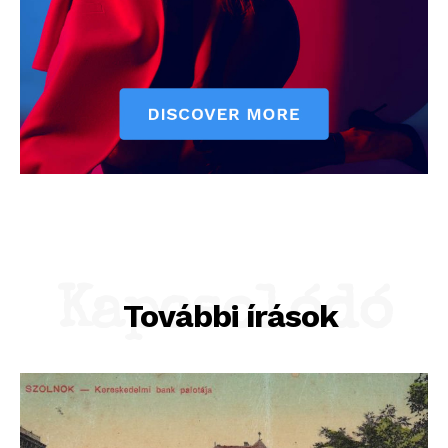
Kapcsolódó
További írások