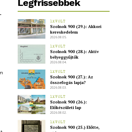
Legfrissebbek
.
1XVOLT
Szolnok 900 (29.): Akkori
kereskedelem
2026.08.05.
1XVOLT
Szolnok 900 (28.): Aktív
bélyeggyűjtők
2026.08.04.
em
1XVOLT
Szolnok 900 (27.): Az
összefogás lapja?
2026.08.03.
1XVOLT
Szolnok 900 (26.):
Előkészületi lap
2026.08.02.
1XVOLT
Szolnok 900 (25.) Előtte,
t,