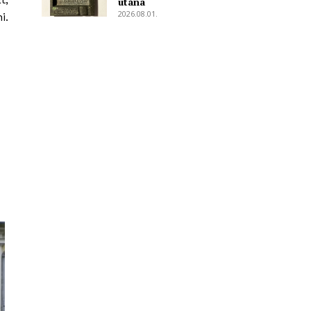
utána
2026.08.01.
i.