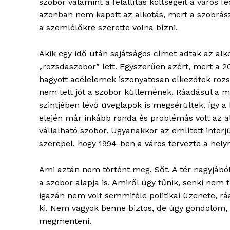
szobor valamint a felállítás költségeit a város f
azonban nem kapott az alkotás, mert a szobrász
a szemlélőkre szerette volna bízni.
Akik egy idő után sajátságos címet adtak az alk
ELŐFIZE
„rozsdaszobor” lett. Egyszerűen azért, mert a 
hagyott acélelemek iszonyatosan elkezdtek roz
nem tett jót a szobor küllemének. Ráadásul a 
szintjében lévő üveglapok is megsérültek, így a
elején már inkább ronda és problémás volt az 
vállalható szobor. Ugyanakkor az említett inter
szerepel, hogy 1994-ben a város tervezte a helyr
Ami aztán nem történt meg. Sőt. A tér nagyjából 
a szobor alapja is. Amiről úgy tűnik, senki nem 
igazán nem volt semmiféle politikai üzenete, rá
ki. Nem vagyok benne biztos, de úgy gondolom, m
megmenteni.