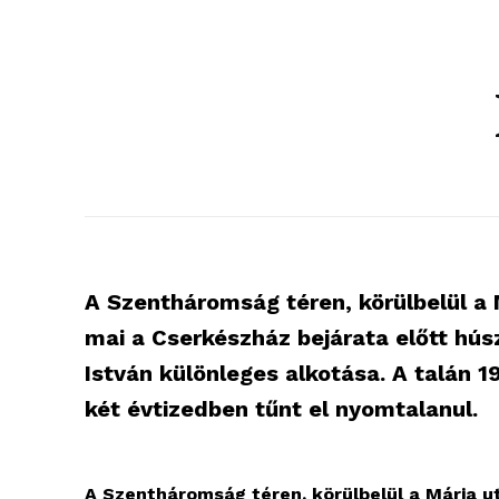
A Szentháromság téren, körülbelül a 
mai a Cserkészház bejárata előtt hús
István különleges alkotása. A talán 1
két évtizedben tűnt el nyomtalanul.
A Szentháromság téren, körülbelül a Mária u