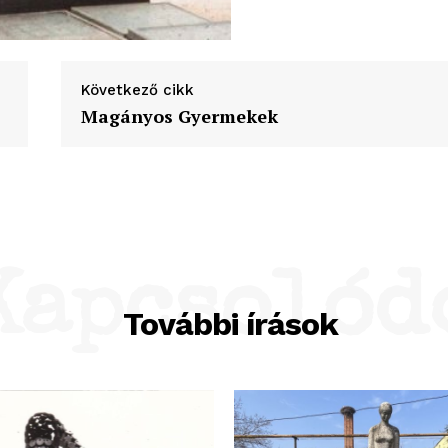
Következő cikk
Magányos Gyermekek
Kapcsolód
További írások