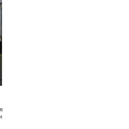
tt
nt