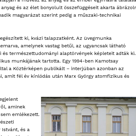
z anyag és az élet bonyolult összefüggéseit akarta ábrázoln
adik magyarázat szerint pedig a műszaki-technikai
észített ki, kvázi talapzatként. Az üvegmunka
elemarva, amelynek vastag betűi, az ugyancsak látható
ai és természettudományi alaptörvények képleteit adták ki.
mikus munkájának tartotta. Egy 1994-ben Kamotsay
által a Köztérképen publikált – interjúban azonban az
OLNOK
ni, amit fél év kínlódás után Marx György atomfizikus és
ktív
ortál
Hasznos
egjelent
ről, aminek
bSZ fiók
z sem emlékezett.
észeti
Előfizetés
Istvánt, és a
Kapcsolat