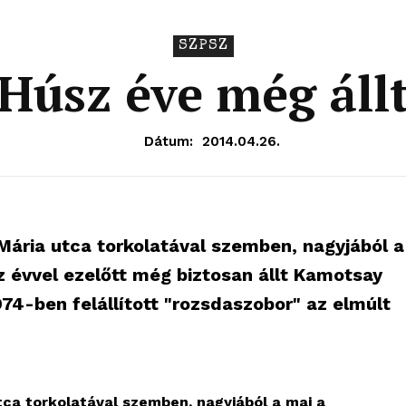
SZPSZ
Húsz éve még áll
Dátum:
2014.04.26.
Mária utca torkolatával szemben, nagyjából a
z évvel ezelőtt még biztosan állt Kamotsay
974-ben felállított "rozsdaszobor" az elmúlt
tca torkolatával szemben, nagyjából a mai a