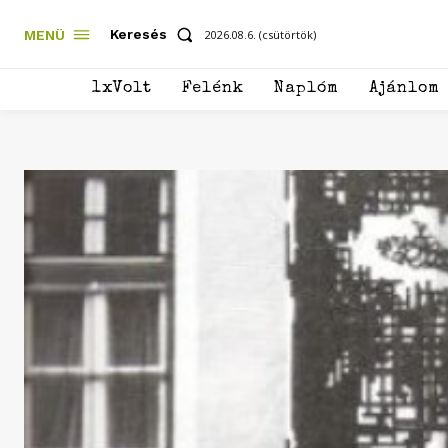
Keresés
MENÜ
2026.08.6. (csütörtök)
1xVolt
Felénk
Naplóm
Ajánlom