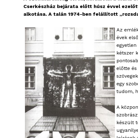
Cserkészház bejárata előtt húsz évvel ezelő
alkotása. A talán 1974-ben felállított „rozs
Az emlék
évek els
egyetlen
kétszer 
pontosab
előtte é
szövegekk
egy szob
tudom, h
A közpon
szobrász
készült 
ugyanilye
leírások