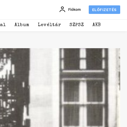
Fiókom
ELŐFIZETÉS
dal
Album
Levéltár
SZPSZ
AKB