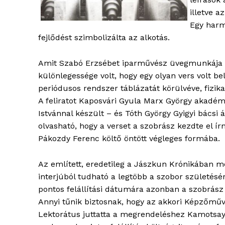
illetve a
Egy harm
fejlődést szimbolizálta az alkotás.
Amit Szabó Erzsébet iparművész üvegmunkája eg
különlegessége volt, hogy egy olyan vers volt b
periódusos rendszer táblázatát körülvéve, fizik
A feliratot Kaposvári Gyula Marx György akadé
Istvánnal készült – és Tóth György Gyigyi bácsi 
blogSZ
olvasható, hogy a verset a szobrász kezdte el ír
szubje
Pákozdy Ferenc költő öntött végleges formába.
élményp
Az említett, eredetileg a Jászkun Krónikában m
interjúból tudható a legtöbb a szobor születésé
pontos felállítási dátumára azonban a szobrás
Annyi tűnik biztosnak, hogy az akkori Képzőműv
Lektorátus juttatta a megrendeléshez Kamotsay 