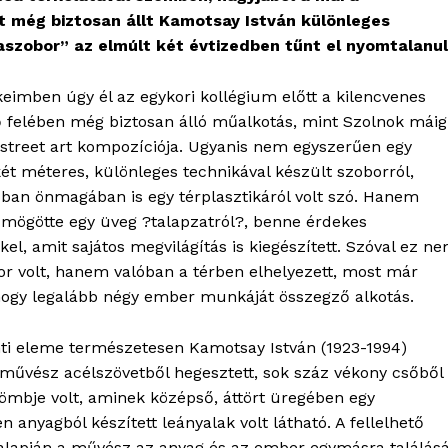
tt még biztosan állt Kamotsay István különleges
daszobor” az elmúlt két évtizedben tűnt el nyomtalanul
eimben úgy él az egykori kollégium előtt a kilencvenes
ő felében még biztosan álló műalkotás, mint Szolnok máig
 street art kompozíciója. Ugyanis nem egyszerűen egy
két méteres, különleges technikával készült szoborról,
ban önmagában is egy térplasztikáról volt szó. Hanem
s mögötte egy üveg ?talapzatról?, benne érdekes
el, amit sajátos megvilágítás is kiegészített. Szóval ez n
or volt, hanem valóban a térben elhelyezett, most már
ogy legalább négy ember munkáját összegző alkotás.
ti eleme természetesen Kamotsay István (1923-1994)
művész acélszövetből hegesztett, sok száz vékony csőből
tömbje volt, aminek középső, áttört üregében egy
n anyagból készített leányalak volt látható. A fellelhető
 alapján a művész az anyag és az ember egymásra találásá