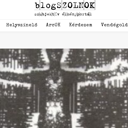
Helyszínelő
ArcOK
Kérdezem
Vendégol