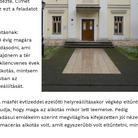
edezte. Címet
Adatkezelési tájékoztató
 ezt a feladatot
Hirdetés
otásnak:
TÉS
20 évig magára
sdásodni, ami
majdnem a tér
 kilencvenes évek
alkotás, mintsem
júban az
eállítását.
másfél évtizeddel ezelőtti helyreállításakor végkép eltűnt
tudja, hogy maga az alkotás mikor lett leemelve. Pedig
adásul emlékeim szerint megvilágítva kifejezetten jól néze
acerás alkotás volt, amit egyszerűbb volt eltűntetni, mi