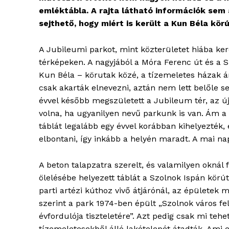
emléktábla. A rajta látható információk sem 
sejthető, hogy miért is került a Kun Béla kör
A Jubileumi parkot, mint közterületet hiába ker
térképeken. A nagyjából a Móra Ferenc út és a 
Kun Béla – körutak közé, a tízemeletes házak ár
csak akarták elnevezni, aztán nem lett belőle s
évvel később megszületett a Jubileum tér, az új 
volna, ha ugyanilyen nevű parkunk is van. Ám a
táblát legalább egy évvel korábban kihelyezték, é
elbontani, így inkább a helyén maradt. A mai nap
A beton talapzatra szerelt, és valamilyen oknál 
ölelésébe helyezett táblát a Szolnok Ispán körút
parti artézi kúthoz vivő átjárónál, az épületek 
szerint a park 1974-ben épült „Szolnok város f
évfordulója tiszteletére”. Azt pedig csak mi teh
tízemeletesekből álló lakótelepét átadták. Ami 