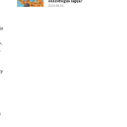
összefogás lapja?
2026.08.03.
ót
,
,
gy
n
s