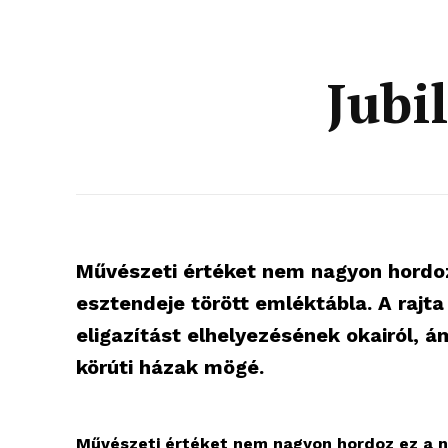
Jubi
Művészeti értéket nem nagyon hordoz 
esztendeje törött emléktábla. A rajt
eligazítást elhelyezésének okairól, ám
körúti házak mögé.
Művészeti értéket nem nagyon hordoz ez a né