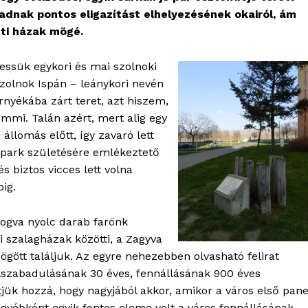
adnak pontos eligazítást elhelyezésének okairól, ám
úti házak mögé.
essük egykori és mai szolnoki
Szolnok Ispán – leánykori nevén
nyékába zárt teret, azt hiszem,
emmi. Talán azért, mert alig egy
állomás előtt, így zavaró lett
 park születésére emlékeztető
s biztos vicces lett volna
ig.
fogva nyolc darab farönk
i szalagházak közötti, a Zagyva
mögött találjuk. Az egyre nehezebben olvasható felirat
elszabadulásának 30 éves, fennállásának 900 éves
etjük hozzá, hogy nagyjából akkor, amikor a város első pane
egyébként egyik fontos eleme volt a város fennállásának