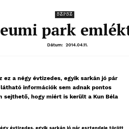
SZPSZ
leumi park emlék
Dátum:
2014.04.11.
ez a négy évtizedes, egyik sarkán jó pár
a látható információk sem adnak pontos
 sejthető, hogy miért is került a Kun Béla
gy évtizedes, egyik sarkán jó pár esztendeje törött