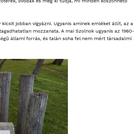
szóterek, óvodák és még ki tudja, mi minden köszönhető
kicsit jobban vigyázni. Ugyanis aminek emléket állít, az a
etagadhatatlan mozzanata. A mai Szolnok ugyanis az 1960-
égű állami forrás, és talán soha fel nem mért társadalmi