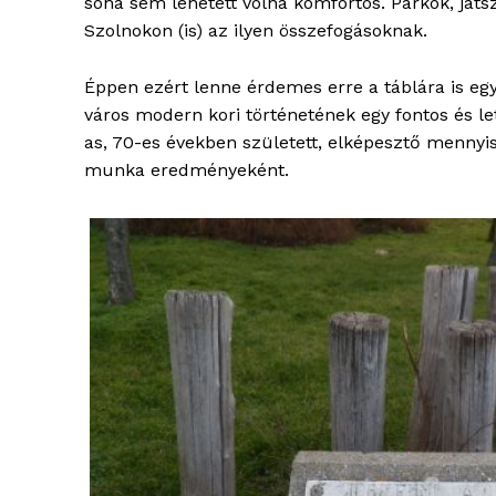
soha sem lehetett volna komfortos. Parkok, ját
Szolnokon (is) az ilyen összefogásoknak.
Éppen ezért lenne érdemes erre a táblára is egy 
város modern kori történetének egy fontos és l
as, 70-es években született, elképesztő mennyis
munka eredményeként.