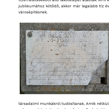
jubileumához kötődő, akkor már legalább tíz év
városépítésnek.
blogSZ
szubje
élményp
ELŐFIZE
társadalmi munkákról tudósítanak. Amik nélkül 