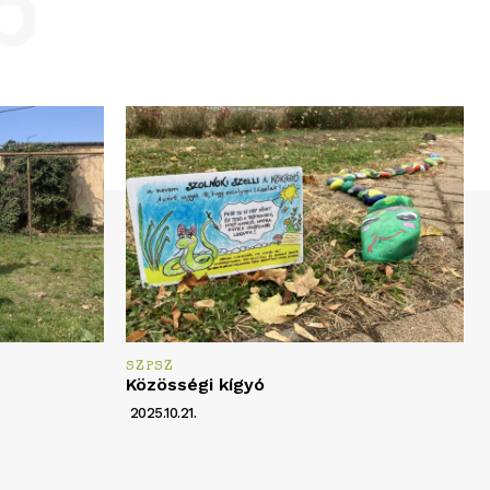
ó
SZPSZ
Közösségi kígyó
2025.10.21.