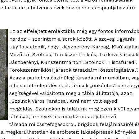
e tartó, de a hetvenes évek közepén csúcspontjához érő
OLNOK
Ez az elfelejtett emléktábla még egy fontos informáci
ktív
hordoz – szerintem a sorok között. A szöveg ugyanis
ortál
úgy folytatódik, hogy „Jászberény, Karcag, Kisújszállás
Hasznos
Mezőtúr, Szolnok, Törökszentmiklós, Túrkeve városok
Jászberényi, Kunszentmártoni, Szolnoki, Tiszafüredi,
bSZ fiók
Törökszentmiklósi járások társadalmi összefogásával”.
Azaz a parkot valószínűleg társadalmi munkában, va
Előfizetés
a felsorolt települések és járások „önkéntes” pénzügyi
Kapcsolat
segítségével valósította meg a tábla állíttatója, azaz
Adatkezelési tájékoztató
„Szolnok Város Tanácsa”. Ami nem volt egyedi
Hirdetés
megoldás. Szolnokon is találunk még ezen kívül olya
táblákat, amelyek a szocializmusra jellemző
társadalmi összefogásokról, brigádok felajánlásairól é
TÉS
a megkerülhetetlen és erőltetett lakásépítések környéke