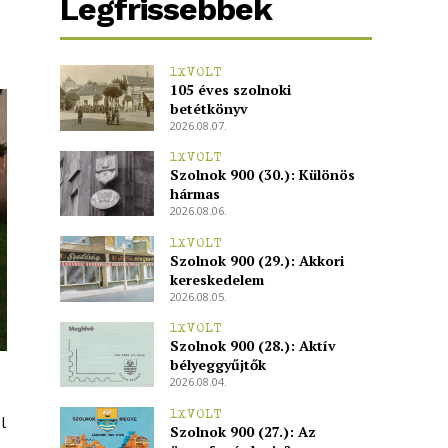
Legfrissebbek
1XVOLT
105 éves szolnoki
betétkönyv
2026.08.07.
1XVOLT
Szolnok 900 (30.): Különös
hármas
2026.08.06.
1XVOLT
Szolnok 900 (29.): Akkori
kereskedelem
2026.08.05.
1XVOLT
Szolnok 900 (28.): Aktív
bélyeggyűjtők
2026.08.04.
1XVOLT
l
Szolnok 900 (27.): Az