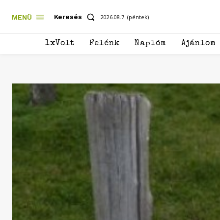
Keresés
MENÜ
2026.08.7. (péntek)
1xVolt
Felénk
Naplóm
Ajánlom