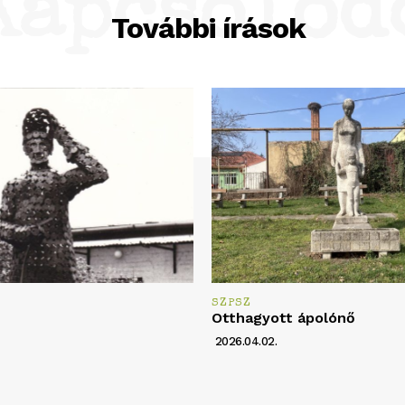
Kapcsolód
További írások
SZPSZ
Otthagyott ápolónő
2026.04.02.