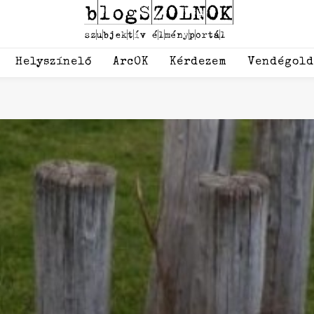
Helyszínelő
ArcOK
Kérdezem
Vendégol