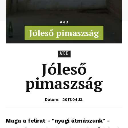
AKB
Jóleső pimaszság
AKB
Jóleső
pimaszság
2017.04.13.
Dátum:
Maga a felirat - "nyugi átmászunk" -