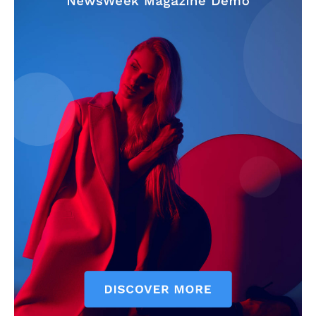
szubjektív élményportál
ELŐFIZETÉS
Hasznos
bSZ fiók