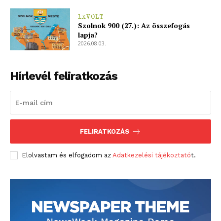
1XVOLT
Szolnok 900 (27.): Az összefogás
lapja?
2026.08.03.
Hírlevél feliratkozás
FELIRATKOZÁS
Elolvastam és elfogadom az
Adatkezelési tájékoztató
t.
blogSZOLNOK