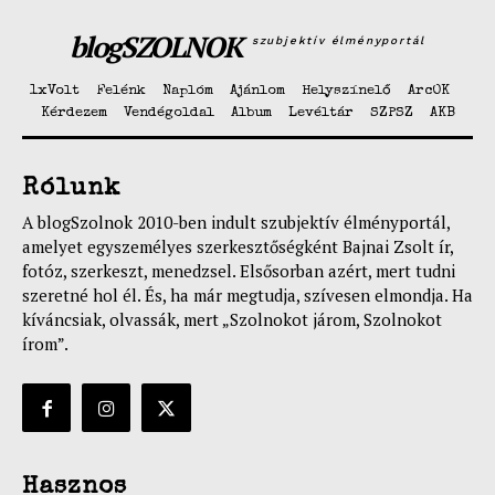
blogSZOLNOK
szubjektív élményportál
1xVolt
Felénk
Naplóm
Ajánlom
Helyszínelő
ArcOK
Kérdezem
Vendégoldal
Album
Levéltár
SZPSZ
AKB
Rólunk
A blogSzolnok 2010-ben indult szubjektív élményportál,
amelyet egyszemélyes szerkesztőségként Bajnai Zsolt ír,
fotóz, szerkeszt, menedzsel. Elsősorban azért, mert tudni
szeretné hol él. És, ha már megtudja, szívesen elmondja. Ha
kíváncsiak, olvassák, mert „Szolnokot járom, Szolnokot
írom”.
Hasznos