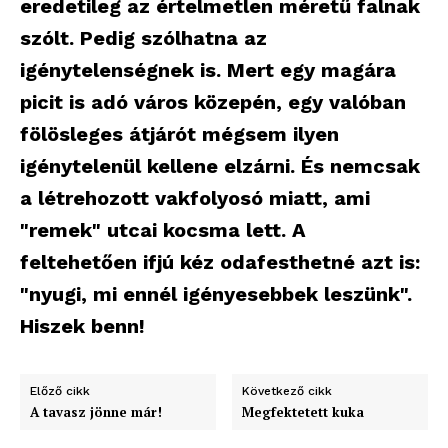
eredetileg az értelmetlen méretű falnak
szólt. Pedig szólhatna az
igénytelenségnek is. Mert egy magára
picit is adó város közepén, egy valóban
fölösleges átjárót mégsem ilyen
igénytelenül kellene elzárni. És nemcsak
a létrehozott vakfolyosó miatt, ami
"remek" utcai kocsma lett. A
feltehetően ifjú kéz odafesthetné azt is:
"nyugi, mi ennél igényesebbek leszünk".
Hiszek benn!
Előző cikk
Következő cikk
A tavasz jönne már!
Megfektetett kuka