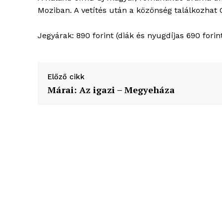
élményp
Moziban. A vetítés után a közönség találkozhat
Jegyárak: 890 forint (diák és nyugdíjas 690 forin
Előző cikk
Márai: Az igazi – Megyeháza
ELŐFIZE