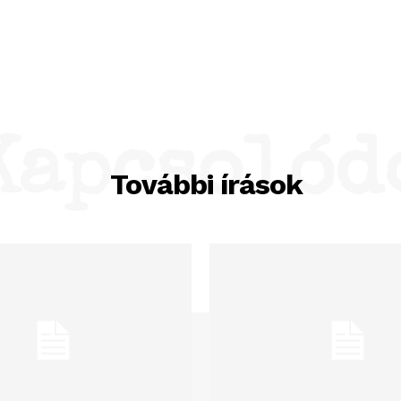
Kapcsolód
További írások