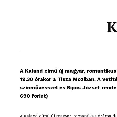
K
A Kaland című új magyar, romantikus
19.30 órakor a Tisza Moziban. A vetí
színművésszel és Sipos József rendez
690 forint)
blogSZ
szubje
A Kaland című új magyar, romantikus dráma dís