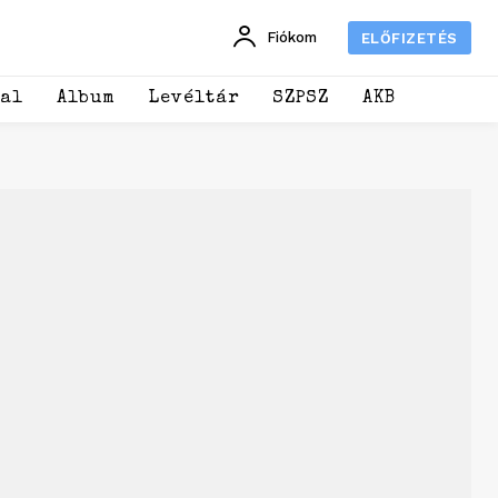
Fiókom
ELŐFIZETÉS
dal
Album
Levéltár
SZPSZ
AKB