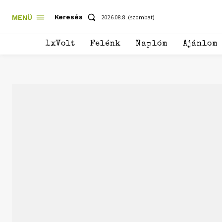
Keresés
MENÜ
2026.08.8. (szombat)
1xVolt
Felénk
Naplóm
Ajánlom