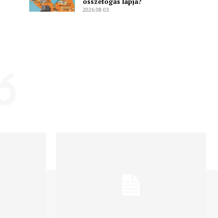
összefogás lapja?
2026.08.03.
ó