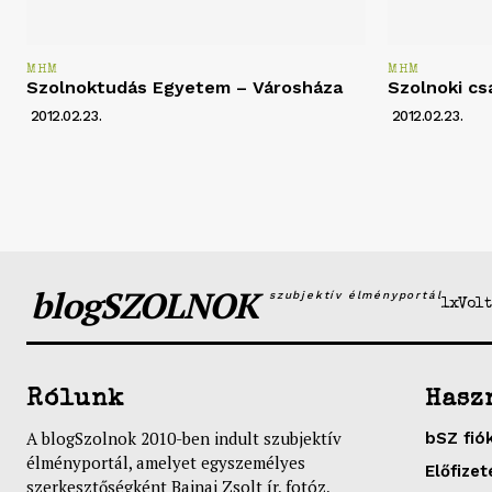
MHM
MHM
Szolnoktudás Egyetem – Városháza
Szolnoki cs
2012.02.23.
2012.02.23.
blogSZOLNOK
szubjektív élményportál
1xVolt
Rólunk
Hasz
A blogSzolnok 2010-ben indult szubjektív
bSZ fió
élményportál, amelyet egyszemélyes
Előfizet
szerkesztőségként Bajnai Zsolt ír, fotóz,