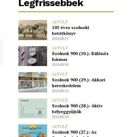
Legfrissebbek
1XVOLT
105 éves szolnoki
betétkönyv
2026.08.07.
1XVOLT
Szolnok 900 (30.): Különös
hármas
2026.08.06.
1XVOLT
Szolnok 900 (29.): Akkori
kereskedelem
2026.08.05.
1XVOLT
Szolnok 900 (28.): Aktív
bélyeggyűjtők
2026.08.04.
1XVOLT
Szolnok 900 (27.): Az