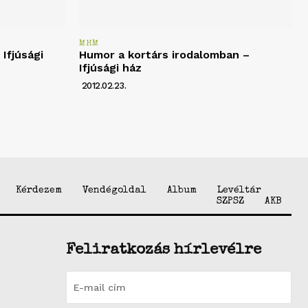
MHM
Ifjúsági
Humor a kortárs irodalomban –
Ifjúsági ház
2012.02.23.
Kérdezem
Vendégoldal
Album
Levéltár
SZPSZ
AKB
Feliratkozás hírlevélre