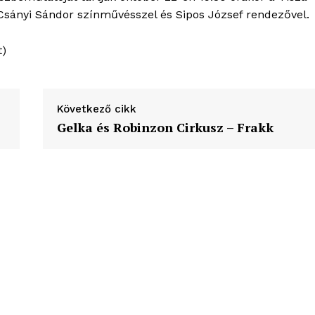
ortál
 Csányi Sándor színművésszel és Sipos József rendezővel.
Hasznos
t)
bSZ fiók
Előfizetés
Következő cikk
Kapcsolat
Gelka és Robinzon Cirkusz – Frakk
Adatkezelési tájékoztató
Hirdetés
TÉS