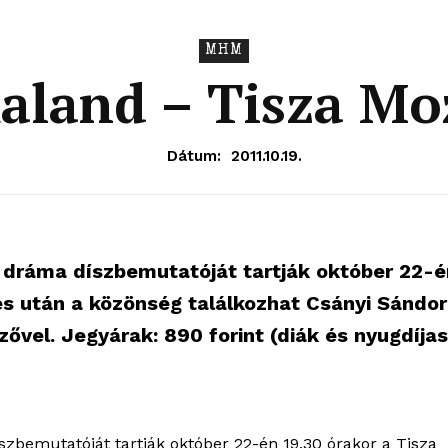
MHM
aland – Tisza Mo
Dátum:
2011.10.19.
 dráma díszbemutatóját tartják október 22-é
tés után a közönség találkozhat Csányi Sándor
ővel. Jegyárak: 890 forint (diák és nyugdíjas
OLNOK
ktív
zbemutatóját tartják október 22-én 19.30 órakor a Tisza