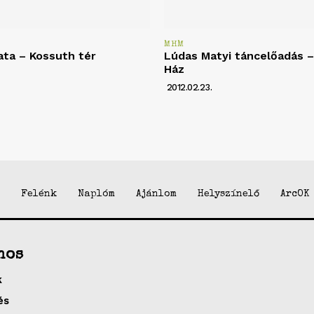
MHM
ata – Kossuth tér
Lúdas Matyi táncelőadás – 
Ház
2012.02.23.
Felénk
Naplóm
Ajánlom
Helyszínelő
ArcOK
nos
k
és