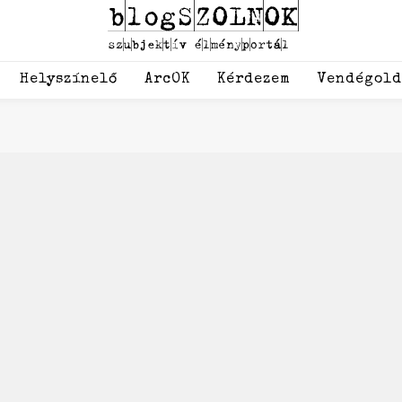
Helyszínelő
ArcOK
Kérdezem
Vendégol