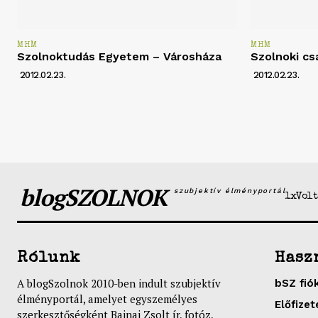
MHM
MHM
Szolnoktudás Egyetem – Városháza
Szolnoki cs
2012.02.23.
2012.02.23.
blogSZOLNOK
szubjektív élményportál
1xVolt
Rólunk
Hasz
A blogSzolnok 2010-ben indult szubjektív
bSZ fió
élményportál, amelyet egyszemélyes
Előfizet
szerkesztőségként Bajnai Zsolt ír, fotóz,