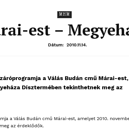
MHM
rai-est – Megyeh
Dátum:
2010.11.14.
k záróprogramja a Válás Budán cmű Márai-est,
yeháza Dísztermében tekinthetnek meg az
ramja a Válás Budán cmű Márai-est, amelyet 2010. novemb
OLNOK
meg az érdeklődők.
ktív