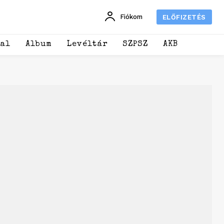
Fiókom
ELŐFIZETÉS
dal
Album
Levéltár
SZPSZ
AKB