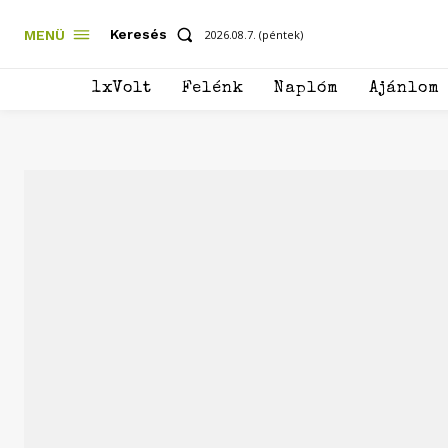
Keresés
MENÜ
2026.08.7. (péntek)
1xVolt
Felénk
Naplóm
Ajánlom