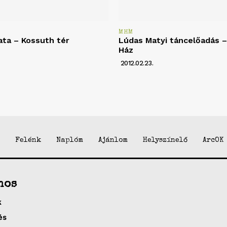
MHM
ata – Kossuth tér
Lúdas Matyi táncelőadás – 
Ház
2012.02.23.
Felénk
Naplóm
Ajánlom
Helyszínelő
ArcOK
nos
k
és