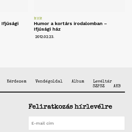
MHM
Ifjúsági
Humor a kortárs irodalomban –
Ifjúsági ház
2012.02.23.
Kérdezem
Vendégoldal
Album
Levéltár
SZPSZ
AKB
Feliratkozás hírlevélre