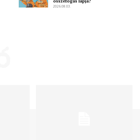
összefogás lapja?
2026.08.03.
ó