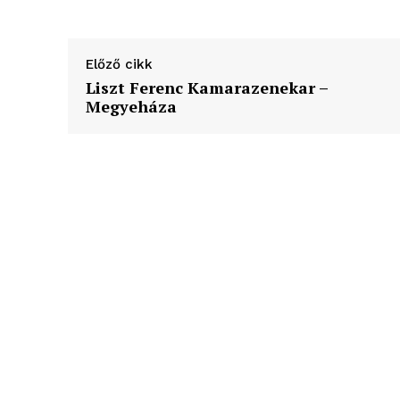
élményp
Előző cikk
Liszt Ferenc Kamarazenekar –
Megyeháza
ELŐFIZE