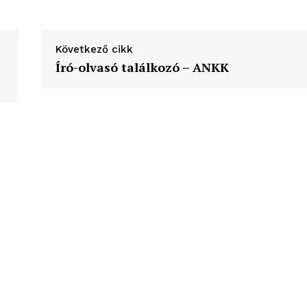
ortál
Hasznos
Következő cikk
Író-olvasó találkozó – ANKK
bSZ fiók
Előfizetés
Kapcsolat
Adatkezelési tájékoztató
Hirdetés
TÉS