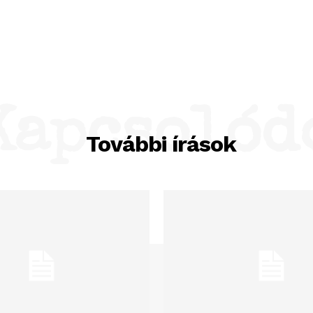
Kapcsolód
További írások