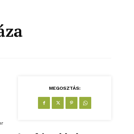
áza
MEGOSZTÁS:
er