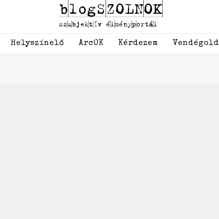
Helyszínelő
ArcOK
Kérdezem
Vendégol