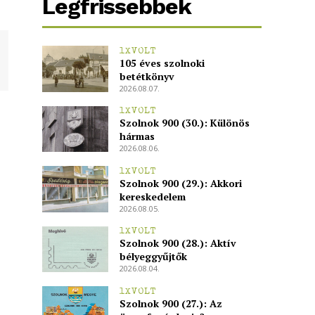
Legfrissebbek
1XVOLT
105 éves szolnoki
betétkönyv
2026.08.07.
1XVOLT
Szolnok 900 (30.): Különös
hármas
2026.08.06.
1XVOLT
Szolnok 900 (29.): Akkori
kereskedelem
2026.08.05.
1XVOLT
Szolnok 900 (28.): Aktív
bélyeggyűjtők
2026.08.04.
1XVOLT
Szolnok 900 (27.): Az