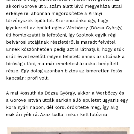
akkori Gorove út 2. szám alatt lévő megyeháza utcai
erkélyeire, ahonnan megörökítette a Királyi
törvényszék épületét. Szerencsénke úgy, hogy
igyekezett az épület egész Werbőczy (Dózsa György)
úti homlokzatát is lefotózni, így Szolnok egyik régi
belvárosi utcájának részletéről is maradt felvétel.
Ennek köszönhetően pedig azt is láthatjuk, hogy szűk
száz évvel ezelőtt milyen lehetett ennek az utcának a
bíróság utáni, ma már emeletesházakkal beépített
része. Egy dolog azonban biztos az ismeretlen fotós
kapcsán: profi volt.
A mai Kossuth ás Dózsa György, akkor a Werbőczy és
a Gorove István utcák sarkán álló épületet ugyanis egy
kora nyári napon, dél körül örökítette meg, így alig
esik árnyék rá. Azaz tudta, mikor kell fotóznia.