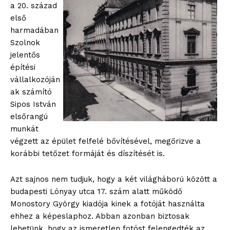
a 20. század
első
harmadában
Szolnok
jelentős
építési
vállalkozóján
ak számító
Sipos István
elsőrangú
munkát
végzett az épület felfelé bővítésével, megőrizve a
korábbi tetőzet formáját és díszítését is.
Azt sajnos nem tudjuk, hogy a két világháború között a
budapesti Lónyay utca 17. szám alatt működő
Monostory György kiadója kinek a fotóját használta
ehhez a képeslaphoz. Abban azonban biztosak
lehetünk, hogy az ismeretlen fotóst felengedték az