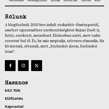
Kérdezem
Vendégoldal
Album
Levéltár
SZPSZ
AKB
Rólunk
A blogSzolnok 2010-ben indult szubjektív élményportál,
amelyet egyszemélyes szerkesztőségként Bajnai Zsolt ír,
fotóz, szerkeszt, menedzsel. Elsősorban azért, mert tudni
szeretné hol él. És, ha már megtudja, szívesen elmondja. Ha
kíváncsiak, olvassák, mert „Szolnokot járom, Szolnokot
írom”.
Hasznos
bSZ fiók
Előfizetés
Kapcsolat