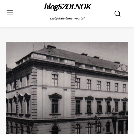
blogSZOLNOK
szubjektív élményportál