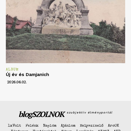
ALBUM
Új év és Damjanich
2026.06.02.
blogSZOLNOK
szubjektív élményportál
1xVolt
Felénk
Naplóm
Ajánlom
Helyszínelő
ArcOK