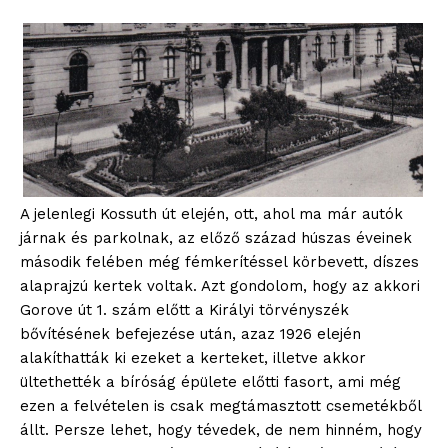
A jelenlegi Kossuth út elején, ott, ahol ma már autók
járnak és parkolnak, az előző század húszas éveinek
második felében még fémkerítéssel körbevett, díszes
alaprajzú kertek voltak. Azt gondolom, hogy az akkori
Gorove út 1. szám előtt a Királyi törvényszék
bővítésének befejezése után, azaz 1926 elején
alakíthatták ki ezeket a kerteket, illetve akkor
ültethették a bíróság épülete előtti fasort, ami még
ezen a felvételen is csak megtámasztott csemetékből
állt. Persze lehet, hogy tévedek, de nem hinném, hogy