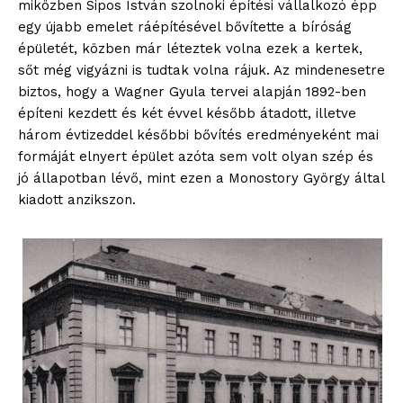
miközben Sipos István szolnoki építési vállalkozó épp
egy újabb emelet ráépítésével bővítette a bíróság
épületét, közben már léteztek volna ezek a kertek,
sőt még vigyázni is tudtak volna rájuk. Az mindenesetre
biztos, hogy a Wagner Gyula tervei alapján 1892-ben
építeni kezdett és két évvel később átadott, illetve
három évtizeddel későbbi bővítés eredményeként mai
formáját elnyert épület azóta sem volt olyan szép és
jó állapotban lévő, mint ezen a Monostory György által
kiadott anzikszon.