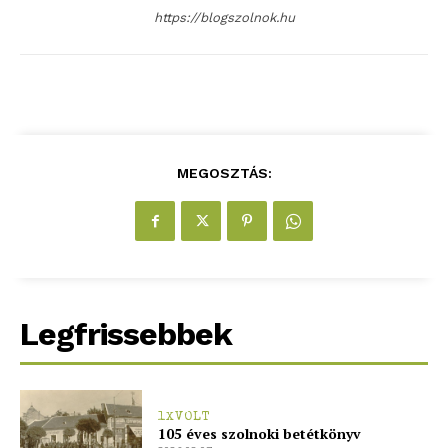
https://blogszolnok.hu
MEGOSZTÁS:
ELŐFIZETÉS
Hasznos
Legfrissebbek
bSZ fiók
Előfizetés
1XVOLT
Kapcsolat
105 éves szolnoki betétkönyv