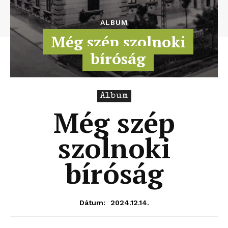
ALBUM
Még szép szolnoki
bíróság
Album
Még szép
szolnoki
bíróság
2024.12.14.
Dátum: