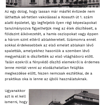
Az egy dolog, hogy lassan már másfél évtizede nem
láthattuk sértetlen vakolással a Kossuth út 1. szám
alatti épületet, így legfeljebb ilyen régi képeslapokat
tanulmányozva figyelhetjük meg az élek díszítéseit, a
földszint álkövezetét, a hamis oszlopokat vagy éppen
a három szint eltérő ablakkereteit. Számomra ennél
sokkal érdekesebbek az első emelet ablakain lévő
spaletták, amelyekhez hasonlók a szemben lévő
megyeházát is díszítették az első világháború előtt.
Talán ezekről a fényvédő díszítő elemekről is érdemes
lenne mintát venni az elodázhatatlan felújítás
megkezdése előtt, hiszen nemcsak esztétikai, de a
praktikus oka is lenne az újbóli használatuknak.
Ugyanakkor
azt is el kell
ismerni, hogy