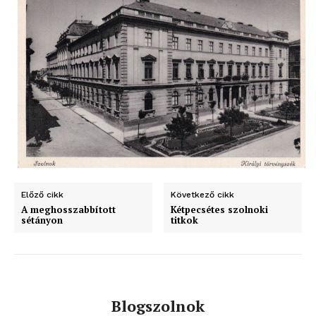
Előző cikk
Következő cikk
A meghosszabbított
Kétpecsétes szolnoki
sétányon
titkok
blogSZOLNOK
szubjektív élményportál
Blogszolnok