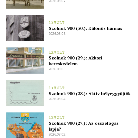
2026.08.07.
Adatkezelési tájékoztató
Hirdetés
1XVOLT
Szolnok 900 (30.): Különös hármas
2026.08.06.
1XVOLT
Szolnok 900 (29.): Akkori
kereskedelem
2026.08.05.
1XVOLT
Szolnok 900 (28.): Aktív bélyeggyűjtők
2026.08.04.
1XVOLT
Szolnok 900 (27.): Az összefogás
lapja?
2026.08.03.