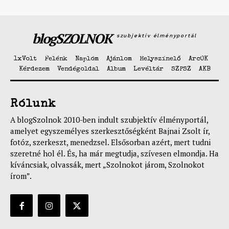
blogSZOLNOK
szubjektív élményportál
1xVolt
Felénk
Naplóm
Ajánlom
Helyszínelő
ArcOK
Kérdezem
Vendégoldal
Album
Levéltár
SZPSZ
AKB
Rólunk
A blogSzolnok 2010-ben indult szubjektív élményportál,
amelyet egyszemélyes szerkesztőségként Bajnai Zsolt ír,
fotóz, szerkeszt, menedzsel. Elsősorban azért, mert tudni
szeretné hol él. És, ha már megtudja, szívesen elmondja. Ha
kíváncsiak, olvassák, mert „Szolnokot járom, Szolnokot
írom”.