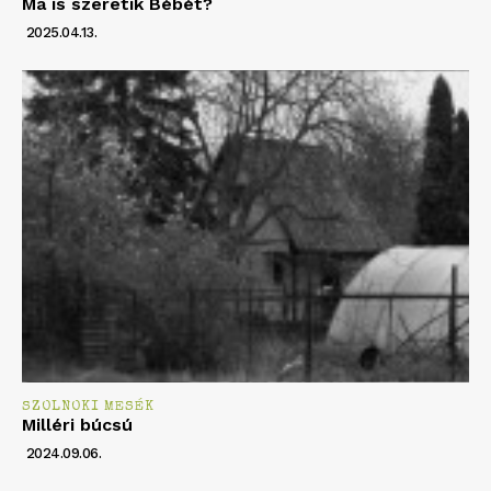
Ma is szeretik Bébét?
2025.04.13.
SZOLNOKI MESÉK
Milléri búcsú
2024.09.06.