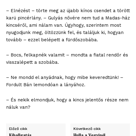
– Elnézést – törte meg az újabb kínos csendet a törött
karú pincérlány. – Gulyás nővére nem tud a Madas-ház
kincséről, ami nálam van. Úgyhogy, szerintem most
nyugodjunk meg, öltözzünk fel, és találjuk ki, hogyan
tovább – ezzel belépett a fürdőszobába.
– Bocs, felkapnék valamit – mondta a fiatal rendőr és
visszalépett a szobába.
– Ne mondd el anyádnak, hogy mibe keveredtünk! –
Fordult Bán lemondóan a lányához.
– És nekik elmondjuk, hogy a kincs jelentős része nem
náluk van?
Előző cikk
Következő cikk
blogSZOLNOK
Kihallgatás
Hulla a Vegyinél