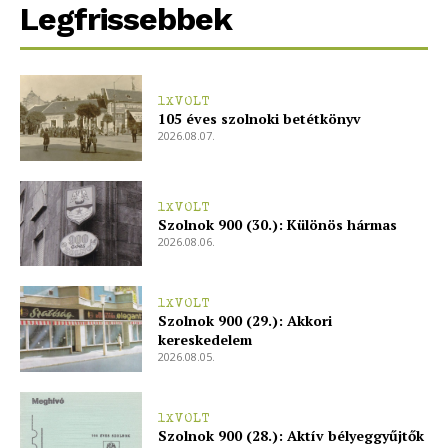
Legfrissebbek
Előfizetés
Kapcsolat
Adatkezelési tájékoztató
1XVOLT
Hirdetés
105 éves szolnoki betétkönyv
2026.08.07.
1XVOLT
Szolnok 900 (30.): Különös hármas
2026.08.06.
1XVOLT
Szolnok 900 (29.): Akkori
kereskedelem
2026.08.05.
1XVOLT
Szolnok 900 (28.): Aktív bélyeggyűjtők