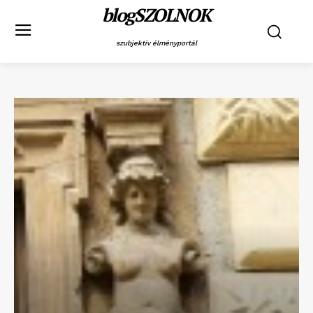
blogSZOLNOK
szubjektív élményportál