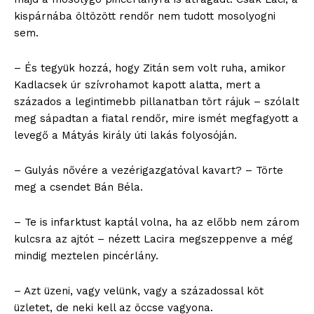
kispárnába öltözött rendőr nem tudott mosolyogni
sem.
– És tegyük hozzá, hogy Zitán sem volt ruha, amikor
Kadlacsek úr szívrohamot kapott alatta, mert a
százados a legintimebb pillanatban tört rájuk – szólalt
meg sápadtan a fiatal rendőr, mire ismét megfagyott a
levegő a Mátyás király úti lakás folyosóján.
– Gulyás nővére a vezérigazgatóval kavart? – Törte
meg a csendet Bán Béla.
– Te is infarktust kaptál volna, ha az előbb nem zárom
kulcsra az ajtót – nézett Lacira megszeppenve a még
mindig meztelen pincérlány.
– Azt üzeni, vagy velünk, vagy a századossal köt
üzletet, de neki kell az öccse vagyona.