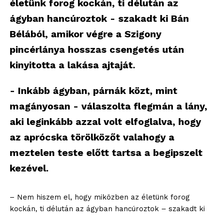
életünk forog kockán, ti délután az
ágyban hancúroztok - szakadt ki Bán
Bélából, amikor végre a Szigony
pincérlánya hosszas csengetés után
kinyitotta a lakása ajtaját.
- Inkább ágyban, párnák közt, mint
magányosan - válaszolta flegmán a lány,
aki leginkább azzal volt elfoglalva, hogy
az aprócska törölközőt valahogy a
meztelen teste előtt tartsa a begipszelt
kezével.
– Nem hiszem el, hogy miközben az életünk forog
kockán, ti délután az ágyban hancúroztok – szakadt ki