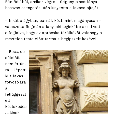
Bán Bélából, amikor végre a Szigony pincérlánya
hosszas csengetés után kinyitotta a lakása ajtaját.
– Inkább ágyban, párnák közt, mint magányosan –
válaszolta flegmán a lány, aki leginkább azzal volt
elfoglalva, hogy az aprócska törölközőt valahogy a
meztelen teste előtt tartsa a begipszelt kezével.
– Bocs, de
délelőtt
nem értünk
rá – lépett
ki a lakás
folyosójára
a
felfüggeszt
ett
közlekedési
, akinek