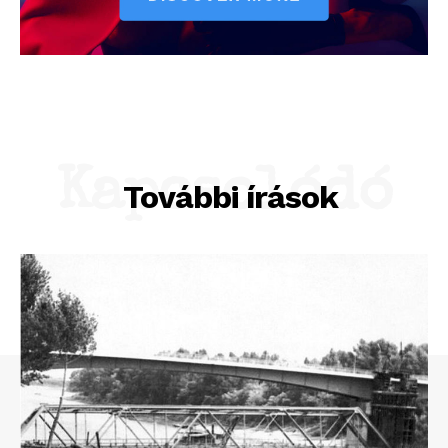
Kapcsolódó
További írások