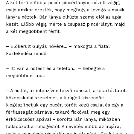
A két férfi előbb a pucér pincérlányon nézett végig,
majd amikor érezték, hogy megfagy a levegő a másik
lányra néztek. Bán lánya elhúzta szeme elől az apja
kezét. Előbb végig mérte a csupasz pincérlányt, majd
a két megdöbbent férfit.
– Előkerült Gulyás nővére… – makogta a fiatal
közlekedési rendőr
– Itt van a notesz és a telefon… – hebegte a
megdöbbent apa.
– A hullát, az intenzíven fekvő roncsot, a letartóztatott
középiskolai szerelmet, a kirúgott kisrendőrt
kiegészíthetjük egy pucér, törött kezű csajjal és egy a
férfiasságát párnával takaró fickóval, meg egy
erkölcscsősz apával – sorolta Bán lánya, miközben
fulladozott a röhögéstől. A nevetés előbb az apjára,
majd a mosolygó pincérlányra is átragadt. Csak Laci, a