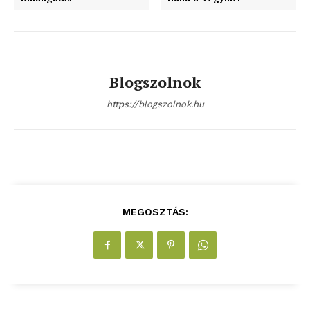
szubjektív élményportál
Blogszolnok
https://blogszolnok.hu
ELŐFIZETÉS
MEGOSZTÁS:
Hasznos
bSZ fiók