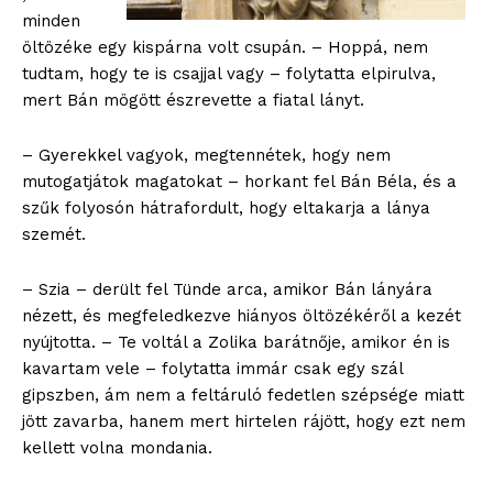
minden
öltözéke egy kispárna volt csupán. – Hoppá, nem
tudtam, hogy te is csajjal vagy – folytatta elpirulva,
mert Bán mögött észrevette a fiatal lányt.
– Gyerekkel vagyok, megtennétek, hogy nem
mutogatjátok magatokat – horkant fel Bán Béla, és a
szűk folyosón hátrafordult, hogy eltakarja a lánya
szemét.
– Szia – derült fel Tünde arca, amikor Bán lányára
nézett, és megfeledkezve hiányos öltözékéről a kezét
nyújtotta. – Te voltál a Zolika barátnője, amikor én is
kavartam vele – folytatta immár csak egy szál
gipszben, ám nem a feltáruló fedetlen szépsége miatt
jött zavarba, hanem mert hirtelen rájött, hogy ezt nem
kellett volna mondania.