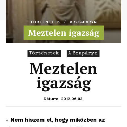
TÖRTÉNETEK
A SZAPÁRYN
Meztelen igazság
Történetek
A Szapáryn
Meztelen
igazság
2012.06.03.
Dátum:
- Nem hiszem el, hogy miközben az