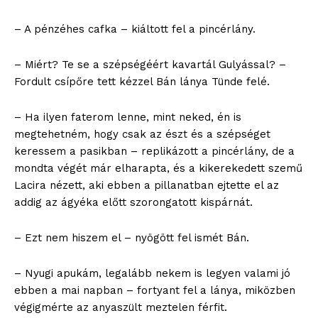
– A pénzéhes cafka – kiáltott fel a pincérlány.
– Miért? Te se a szépségéért kavartál Gulyással? –
Fordult csípőre tett kézzel Bán lánya Tünde felé.
– Ha ilyen faterom lenne, mint neked, én is
megtehetném, hogy csak az észt és a szépséget
keressem a pasikban – replikázott a pincérlány, de a
mondta végét már elharapta, és a kikerekedett szemű
Lacira nézett, aki ebben a pillanatban ejtette el az
addig az ágyéka előtt szorongatott kispárnát.
– Ezt nem hiszem el – nyögött fel ismét Bán.
– Nyugi apukám, legalább nekem is legyen valami jó
ebben a mai napban – fortyant fel a lánya, miközben
végigmérte az anyaszült meztelen férfit.