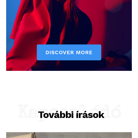
Kapcsolódó
További írások