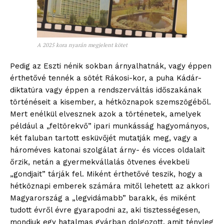
A 2025 kora nyarán megjelent kötet
Pedig az Eszti nénik sokban árnyalhatnák, vagy éppen
érthetővé tennék a sötét Rákosi-kor, a puha Kádár-
diktatúra vagy éppen a rendszerváltás időszakának
történéseit a kisember, a hétköznapok szemszögéből.
Mert enélkül elvesznek azok a történetek, amelyek
például a „feltörekvő” ipari munkásság hagyományos,
két faluban tartott esküvőjét mutatják meg, vagy a
hároméves katonai szolgálat árny- és vicces oldalait
őrzik, netán a gyermekvállalás ötvenes évekbeli
„gondjait” tárják fel. Miként érthetővé teszik, hogy a
hétköznapi emberek számára mitől lehetett az akkori
Magyarország a „legvidámabb” barakk, és miként
tudott évről évre gyarapodni az, aki tisztességesen,
mondjuk egy hatalmas gyárban dolgozott, amit tényleg