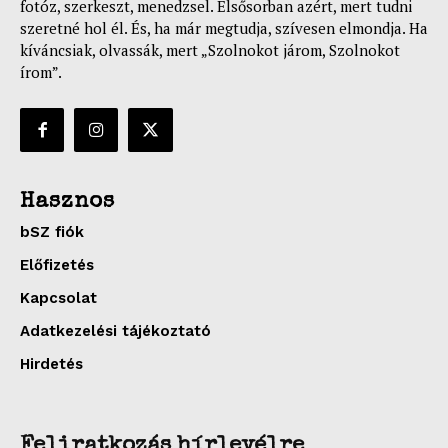
fotóz, szerkeszt, menedzsel. Elsősorban azért, mert tudni
szeretné hol él. És, ha már megtudja, szívesen elmondja. Ha
kíváncsiak, olvassák, mert „Szolnokot járom, Szolnokot
írom”.
Hasznos
bSZ fiók
Előfizetés
Kapcsolat
Adatkezelési tájékoztató
Hirdetés
Feliratkozás hírlevélre