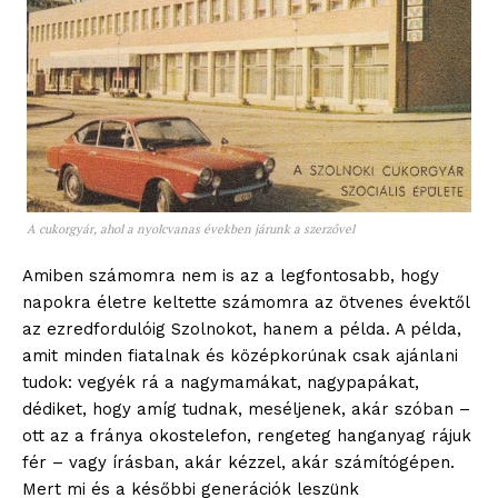
blogSZOLNOK
szubjektív élményportál
A cukorgyár, ahol a nyolcvanas években járunk a szerzővel
Amiben számomra nem is az a legfontosabb, hogy
napokra életre keltette számomra az ötvenes évektől
az ezredfordulóig Szolnokot, hanem a példa. A példa,
amit minden fiatalnak és középkorúnak csak ajánlani
tudok: vegyék rá a nagymamákat, nagypapákat,
dédiket, hogy amíg tudnak, meséljenek, akár szóban –
ELŐFIZETÉS
ott az a fránya okostelefon, rengeteg hanganyag rájuk
fér – vagy írásban, akár kézzel, akár számítógépen.
Mert mi és a későbbi generációk leszünk