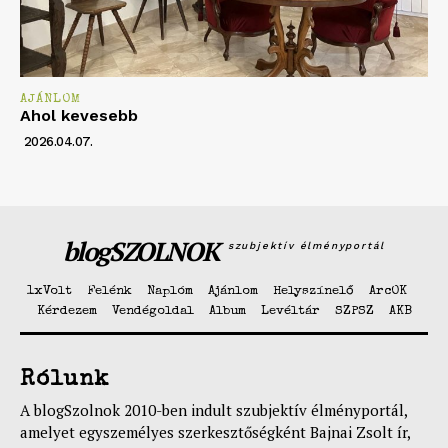
AJÁNLOM
Ahol kevesebb
2026.04.07.
blogSZOLNOK
szubjektív élményportál
1xVolt
Felénk
Naplóm
Ajánlom
Helyszínelő
ArcOK
Kérdezem
Vendégoldal
Album
Levéltár
SZPSZ
AKB
Rólunk
A blogSzolnok 2010-ben indult szubjektív élményportál,
amelyet egyszemélyes szerkesztőségként Bajnai Zsolt ír,