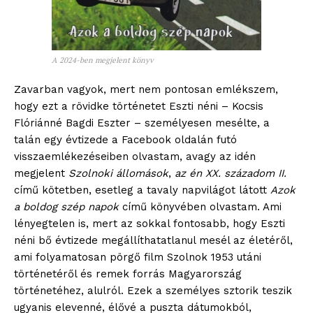
A 2024-ben megjelent könyv
Zavarban vagyok, mert nem pontosan emlékszem,
hogy ezt a rövidke történetet Eszti néni – Kocsis
Flóriánné Bagdi Eszter – személyesen mesélte, a
talán egy évtizede a Facebook oldalán futó
visszaemlékezéseiben olvastam, avagy az idén
megjelent
Szolnoki állomások
,
az én XX. századom II.
című kötetben, esetleg a tavaly napvilágot látott
Azok
a boldog szép napok
című könyvében olvastam. Ami
lényegtelen is, mert az sokkal fontosabb, hogy Eszti
néni bő évtizede megállíthatatlanul mesél az életéről,
ami folyamatosan pörgő film Szolnok 1953 utáni
történetéről és remek forrás Magyarország
történetéhez, alulról. Ezek a személyes sztorik teszik
ugyanis elevenné, élővé a puszta dátumokból,