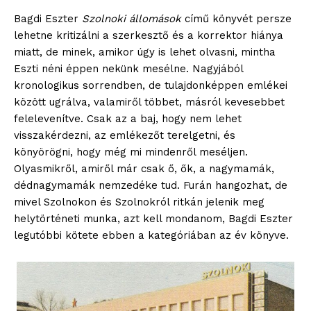
Bagdi Eszter
Szolnoki állomások
című könyvét persze
lehetne kritizálni a szerkesztő és a korrektor hiánya
miatt, de minek, amikor úgy is lehet olvasni, mintha
Eszti néni éppen nekünk mesélne. Nagyjából
kronologikus sorrendben, de tulajdonképpen emlékei
között ugrálva, valamiről többet, másról kevesebbet
felelevenítve. Csak az a baj, hogy nem lehet
visszakérdezni, az emlékezőt terelgetni, és
könyörögni, hogy még mi mindenről meséljen.
Olyasmikről, amiről már csak ő, ők, a nagymamák,
dédnagymamák nemzedéke tud. Furán hangozhat, de
mivel Szolnokon és Szolnokról ritkán jelenik meg
helytörténeti munka, azt kell mondanom, Bagdi Eszter
legutóbbi kötete ebben a kategóriában az év könyve.