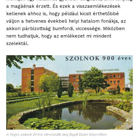
a magáénak érzett. És ezek a visszaemlékezések
kellenek ahhoz is, hogy például kicsit érthetőbbé
váljon a hetvenes évekbeli helyi hatalom fonákja, az
akkori párbizottság bumfordi, viccessége. Miközben
nem tudhatjuk, hogy az emlékezet mi mindent
szelektál.
A Vegyi, aminek 20 éve elevenedik meg Bagdi Eszter könyvében