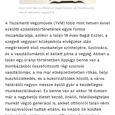
Eszti néni (Kocsis Flóriánné Bagdi Eszter), aki Szolnokról is
mesél, miközben magáról ír
A Tiszamenti Vegyiművek (TVM) több mint hetven évvel
ezelőtti születéstörténetének egyik fontos
mozaikdarabja, amikor a talán 18 éves Bagdi Eszter, a
szegedi vegyipari középiskola elvégzése után
megérkezett első munkahelye színhelyére, Szolnokra,
és a vasútállomástól el kellett jutnia a vegyiig. Abban a
talán egy órányi történetben éppúgy benne van a
bombázásból összefoltozott régi szolnoki
vasútállomás, a ma már elképzelhetetlen ritkás, helyi
buszközlekedés, és a kukoricaföldek között, a város
határától nagyon messze épülő gyár a kezdetleges
munkásszállásával. És benne van az akkor 18 évesen
már a nagybetűs életet kezdő, önálló, felelősségteljes
munkát végző generáció is, akiket otthonról talán némi
harapnivalóval tudtak ellátni, és inkább ők küldtek