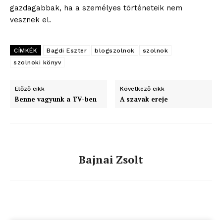
gazdagabbak, ha a személyes történeteik nem
Hasznos
vesznek el.
bSZ fiók
CÍMKÉK
Bagdi Eszter
blogszolnok
szolnok
Előfizetés
szolnoki könyv
Kapcsolat
Adatkezelési tájékoztató
Előző cikk
Következő cikk
Hirdetés
Benne vagyunk a TV-ben
A szavak ereje
Bajnai Zsolt