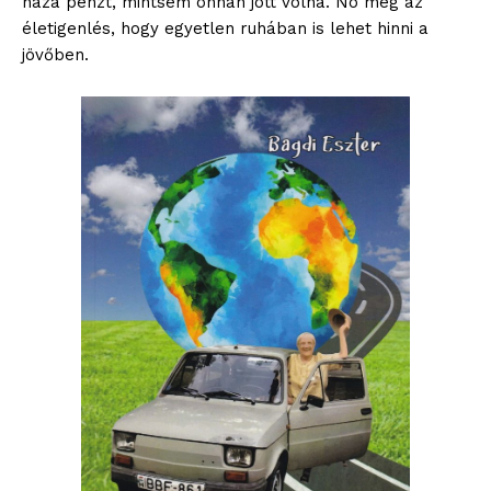
haza pénzt, mintsem onnan jött volna. No meg az
életigenlés, hogy egyetlen ruhában is lehet hinni a
jövőben.