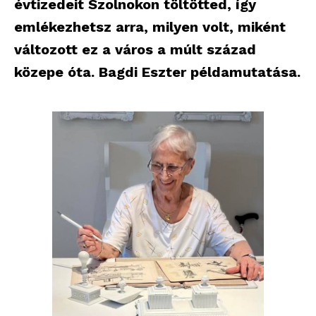
évtizedeit Szolnokon töltötted, így
emlékezhetsz arra, milyen volt, miként
változott ez a város a múlt század
közepe óta. Bagdi Eszter példamutatása.