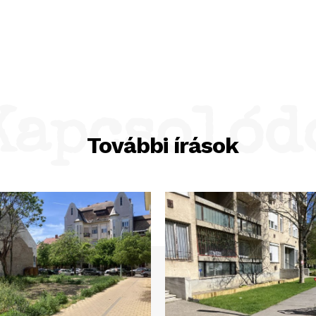
Kapcsolód
További írások