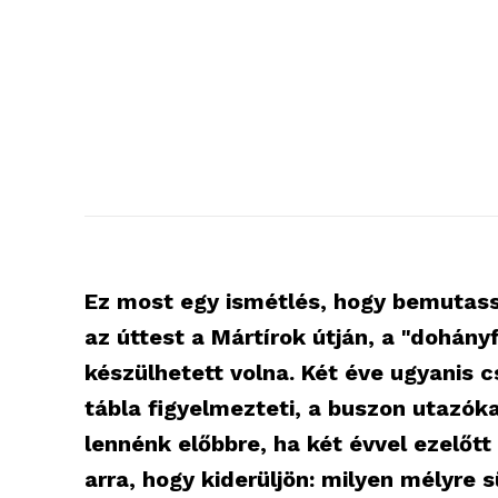
Ez most egy ismétlés, hogy bemutass
az úttest a Mártírok útján, a "dohány
készülhetett volna. Két éve ugyanis c
tábla figyelmezteti, a buszon utazóka
lennénk előbbre, ha két évvel ezelőtt k
blogSZ
arra, hogy kiderüljön: milyen mélyre
szubje