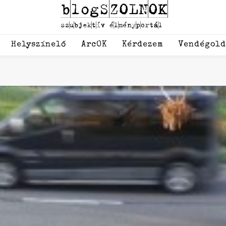
Helyszínelő
ArcOK
Kérdezem
Vendégol