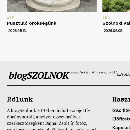
AKB
AKB
Pusztuló örökségünk
Szolnoki va
2026.05.13.
2026.05.05.
blogSZOLNOK
szubjektív élményportál
1xVolt
Rólunk
Hasz
A blogSzolnok 2010-ben indult szubjektív
bSZ fió
élményportál, amelyet egyszemélyes
Előfizet
szerkesztőségként Bajnai Zsolt ír, fotóz,
Kapcsol
szerkeszt, menedzsel. Elsősorban azért, mert