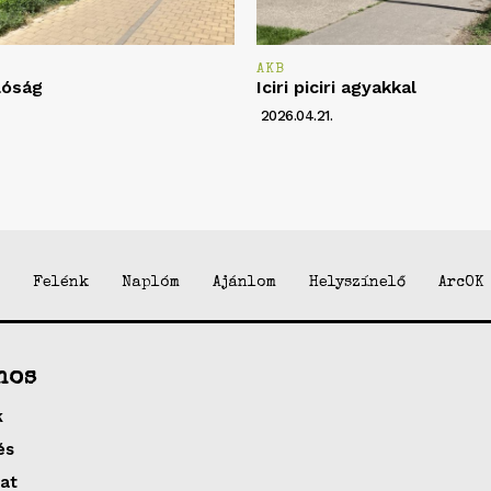
AKB
lóság
Iciri piciri agyakkal
2026.04.21.
Felénk
Naplóm
Ajánlom
Helyszínelő
ArcOK
nos
k
és
at