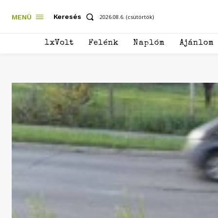
Keresés
MENÜ
2026.08.6. (csütörtök)
1xVolt
Felénk
Naplóm
Ajánlom