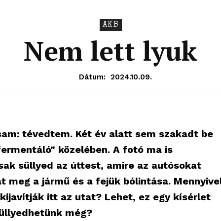
AKB
Nem lett lyuk
Dátum:
2024.10.09.
am: tévedtem. Két év alatt sem szakadt be
fermentáló" közelében. A fotó ma is
sak süllyed az úttest, amire az autósokat
t meg a jármű és a fejük bólintása. Mennyive
ijavítják itt az utat? Lehet, ez egy kísérlet
OLNOK
 süllyedhetünk még?
ktív