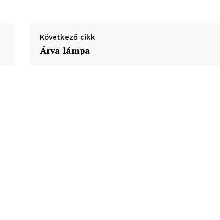
ortál
Hasznos
Következő cikk
bSZ fiók
Árva lámpa
Előfizetés
Kapcsolat
Adatkezelési tájékoztató
Hirdetés
TÉS