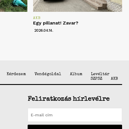
AKB
Egy pillanat! Zavar?
2026.04.14.
Kérdezem
Vendégoldal
Album
Levéltár
SZPSZ
AKB
Feliratkozás hírlevélre