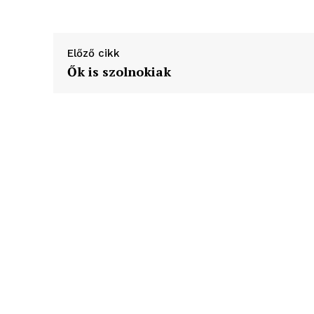
élményp
Előző cikk
Ők is szolnokiak
ELŐFIZE