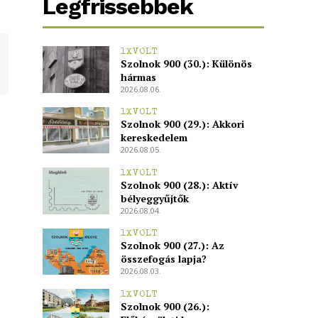
Legfrissebbek
1XVOLT
Szolnok 900 (30.): Különös
hármas
2026.08.06.
1XVOLT
Szolnok 900 (29.): Akkori
kereskedelem
2026.08.05.
1XVOLT
Szolnok 900 (28.): Aktív
bélyeggyűjtők
2026.08.04.
1XVOLT
Szolnok 900 (27.): Az
összefogás lapja?
2026.08.03.
1XVOLT
Szolnok 900 (26.):