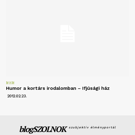
MHM
Humor a kortárs irodalomban – Ifjúsági ház
2012.02.23.
blogSZOLNOK
szubjektív élményportál