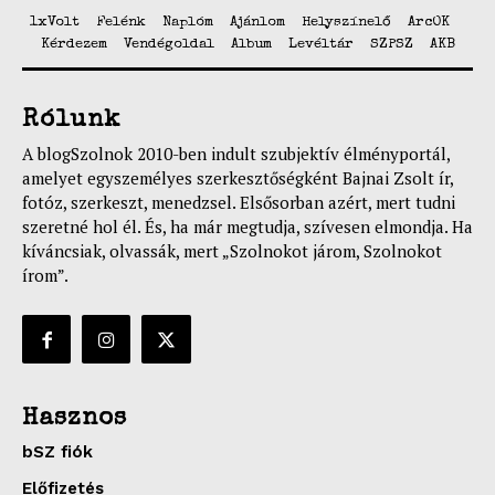
1xVolt
Felénk
Naplóm
Ajánlom
Helyszínelő
ArcOK
Kérdezem
Vendégoldal
Album
Levéltár
SZPSZ
AKB
Rólunk
A blogSzolnok 2010-ben indult szubjektív élményportál,
amelyet egyszemélyes szerkesztőségként Bajnai Zsolt ír,
fotóz, szerkeszt, menedzsel. Elsősorban azért, mert tudni
szeretné hol él. És, ha már megtudja, szívesen elmondja. Ha
kíváncsiak, olvassák, mert „Szolnokot járom, Szolnokot
írom”.
Hasznos
bSZ fiók
Előfizetés