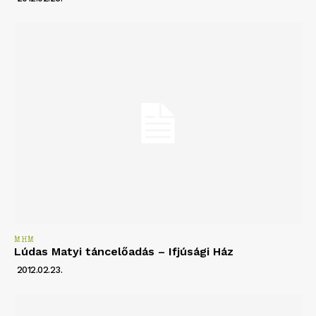
MHM
Lúdas Matyi táncelőadás – Ifjúsági Ház
2012.02.23.