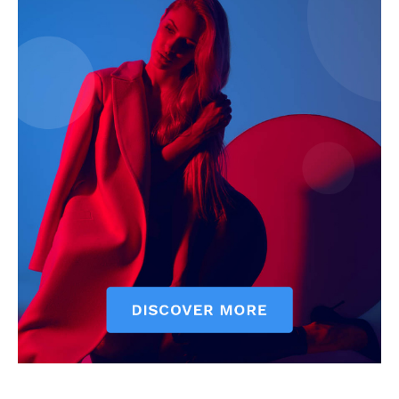
ELŐFIZETÉS
Hasznos
bSZ fiók
Előfizetés