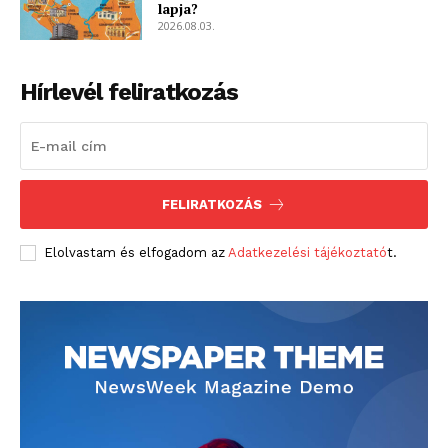
lapja?
2026.08.03.
Hírlevél feliratkozás
FELIRATKOZÁS
Elolvastam és elfogadom az
Adatkezelési tájékoztató
t.
blogSZOLNOK
szubjektív élményportál