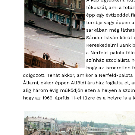
fókuszál, ami a fotóz
épp egy évtizeddel f
tömbje vagy éppen a S
sarkában még látható
Sándor István körút 
Kereskedelmi Bank b
a Nerfeld-palota fölö
színház szocialista 
hogy az ismeretlen f
dolgozott. Tehát akkor, amikor a Nerfeld-palota
Állami, ekkor éppen Alföldi áruház foglalta el
blogSZ
alig három évig működjön ezen a helyen a szol
szubje
hogy az 1969. április 11-ei tűzre és a helyre is
élményp