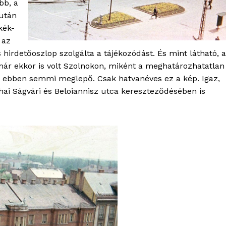
bb, a
 után
kék-
 az
es hirdetőoszlop szolgálta a tájékozódást. És mint látható, a
 már ekkor is volt Szolnokon, miként a meghatározhatatlan
s ebben semmi meglepő. Csak hatvanéves ez a kép. Igaz,
éhai Ságvári és Beloiannisz utca kereszteződésében is