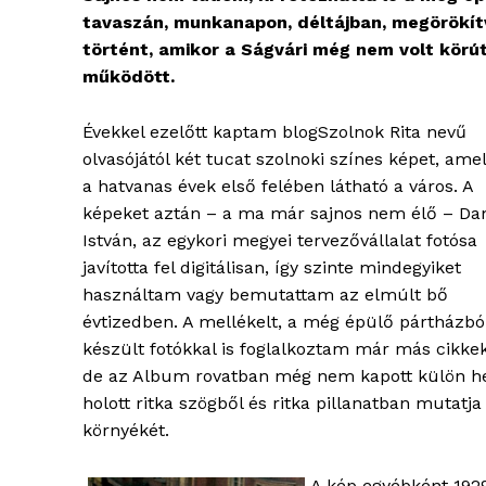
tavaszán, munkanapon, déltájban, megörökítv
történt, amikor a Ságvári még nem volt körú
működött.
Évekkel ezelőtt kaptam blogSzolnok Rita nevű
olvasójától két tucat szolnoki színes képet, ame
a hatvanas évek első felében látható a város. A
képeket aztán – a ma már sajnos nem élő – Da
István, az egykori megyei tervezővállalat fotósa
javította fel digitálisan, így szinte mindegyiket
használtam vagy bemutattam az elmúlt bő
évtizedben. A mellékelt, a még épülő pártházbó
készült fotókkal is foglalkoztam már más cikke
de az Album rovatban még nem kapott külön he
holott ritka szögből és ritka pillanatban mutat
környékét.
A kép egyébként 1929