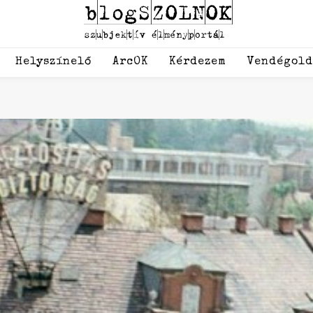
Helyszínelő
ArcOK
Kérdezem
Vendégol