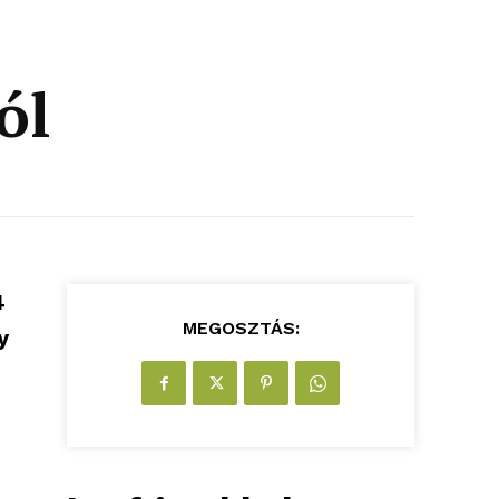
ól
4
MEGOSZTÁS:
y