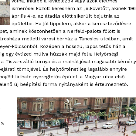
volna, inkább a kivitelezők vagy azok élelmes
Kapcsolat
ismerősei között keresném az „elkövetőt”, akinek 196
április 4-e, az átadás előtt sikerült bejutnia az
Adatkezelési tájékoztató
épületbe. Ha jól tippelem, akkor a kereszteződésre
Hirdetés
épet, aminek köszönhetően a Nerfeld-palota fölött is
árosháza melletti városi bérház a Táncsics utcában, amit
peyer-kölcsönből. Középen a hosszú, lapos tetős ház a
TÉS
lig egy évtized múlva húzzák majd fel a Helyőrségi
 a Tisza-szálló tornya és a mainál jóval magasabb kémén
bejárati tömbjével. És helytörténetileg legalább ennyire
ögött látható nyeregtetős épület, a Magyar utca első
elenő új beépítési forma nyitányaként is értelmezhető.
y,