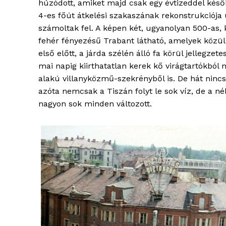
húzódott, amiket majd csak egy évtizeddel késő
4-es főút átkelési szakaszának rekonstrukciója
számoltak fel. A képen két, ugyanolyan 500-as, 
fehér fényezésű Trabant látható, amelyek közül
első előtt, a járda szélén álló fa körül jellegzet
mai napig kiirthatatlan kerek kő virágtartókból
alakú villanyközmű-szekrényből is. De hát ninc
azóta nemcsak a Tiszán folyt le sok víz, de a n
nagyon sok minden változott.