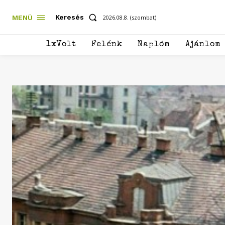
Keresés
MENÜ
2026.08.8. (szombat)
1xVolt
Felénk
Naplóm
Ajánlom