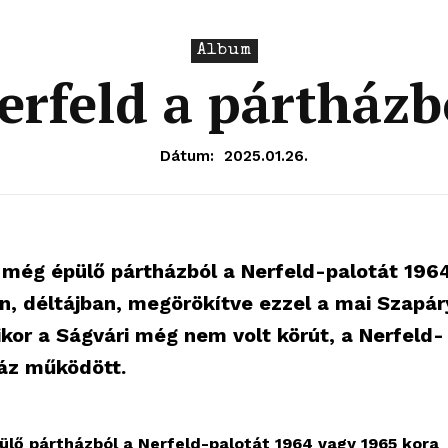
Album
erfeld a pártházb
Dátum:
2025.01.26.
 még épülő pártházból a Nerfeld-palotát 196
, déltájban, megörökítve ezzel a mai Szapár
mikor a Ságvári még nem volt körút, a Nerfeld-
áz működött.
ülő pártházból a Nerfeld-palotát 1964 vagy 1965 kora