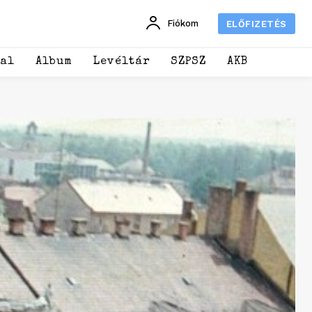
Fiókom
ELŐFIZETÉS
dal
Album
Levéltár
SZPSZ
AKB