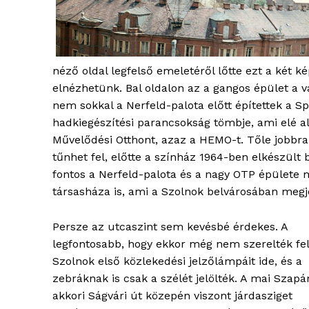
néző oldal legfelső emeletéről lőtte ezt a két k
elnézhetünk. Bal oldalon az a gangos épület a v
nem sokkal a Nerfeld-palota előtt építettek a S
ELŐFIZE
hadkiegészítési parancsokság tömbje, ami elé a
Művelődési Otthont, azaz a HEMO-t. Tőle jobbra
tűnhet fel, előtte a színház 1964-ben elkészült 
fontos a Nerfeld-palota és a nagy OTP épülete m
társasháza is, ami a Szolnok belvárosában megj
Persze az utcaszint sem kevésbé érdekes. A
legfontosabb, hogy ekkor még nem szerelték fel
Szolnok első közlekedési jelzőlámpáit ide, és a
zebráknak is csak a szélét jelölték. A mai Szapár
akkori Ságvári út közepén viszont járdasziget