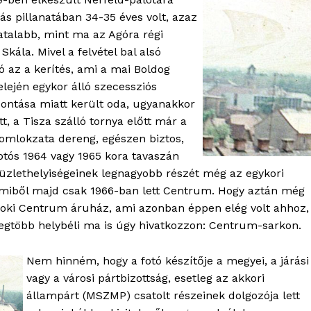
ás pillanatában 34-35 éves volt, azaz
iatalabb, mint ma az Agóra régi
kála. Mivel a felvétel bal alsó
 az a kerítés, ami a mai Boldog
elején egykor álló szecessziós
ontása miatt került oda, ugyanakkor
tt, a Tisza szálló tornya előtt már a
homlokzata dereng, egészen biztos,
otós 1964 vagy 1965 kora tavaszán
 üzlethelyiségeinek legnagyobb részét még az egykori
, amiből majd csak 1966-ban lett Centrum. Hogy aztán még
OLNOK
noki Centrum áruház, ami azonban éppen elég volt ahhoz,
ktív
 a legtöbb helybéli ma is úgy hivatkozzon: Centrum-sarkon.
ortál
Hasznos
Nem hinném, hogy a fotó készítője a megyei, a járási
vagy a városi pártbizottság, esetleg az akkori
bSZ fiók
állampárt (MSZMP) csatolt részeinek dolgozója lett
Előfizetés