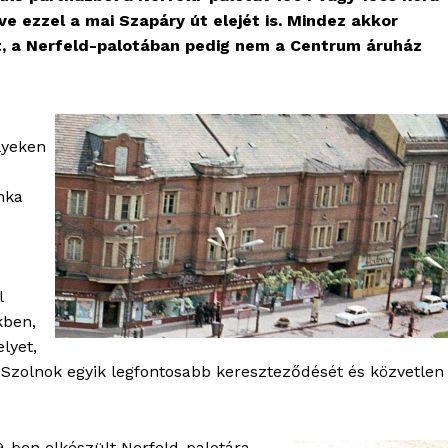
e ezzel a mai Szapáry út elejét is. Mindez akkor
t, a Nerfeld-palotában pedig nem a Centrum áruház
lyeken
nka
l
kben,
lyet,
ja Szolnok egyik legfontosabb kereszteződését és közvetlen
-ben elkészült Nerfeld-palotára