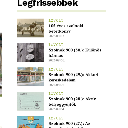
Legfrissebbek
1XVOLT
105 éves szolnoki
betétkönyv
2026.08.07.
1XVOLT
Szolnok 900 (30.): Különös
hármas
2026.08.06.
1XVOLT
Szolnok 900 (29.): Akkori
kereskedelem
2026.08.05.
1XVOLT
Szolnok 900 (28.): Aktív
bélyeggyűjtők
2026.08.04.
1XVOLT
Szolnok 900 (27.): Az