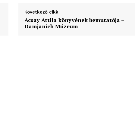
ortál
Következő cikk
Hasznos
Acsay Attila könyvének bemutatója –
Damjanich Múzeum
bSZ fiók
Előfizetés
Kapcsolat
Adatkezelési tájékoztató
Hirdetés
TÉS