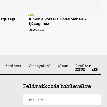
MHM
Ifjúsági
Humor a kortárs irodalomban –
Ifjúsági ház
2012.02.23.
Kérdezem
Vendégoldal
Album
Levéltár
SZPSZ
AKB
Feliratkozás hírlevélre