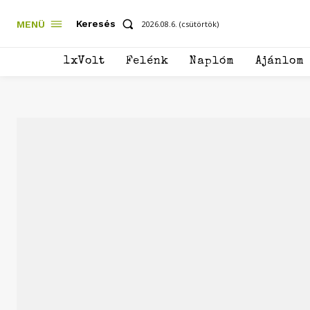
Keresés
MENÜ
2026.08.6. (csütörtök)
1xVolt
Felénk
Naplóm
Ajánlom