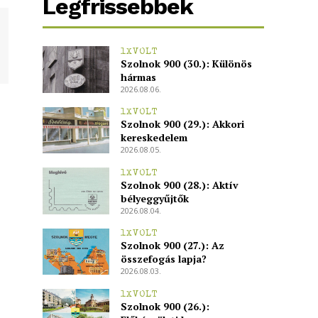
Legfrissebbek
1XVOLT
Szolnok 900 (30.): Különös
hármas
2026.08.06.
1XVOLT
Szolnok 900 (29.): Akkori
kereskedelem
2026.08.05.
1XVOLT
Szolnok 900 (28.): Aktív
bélyeggyűjtők
2026.08.04.
1XVOLT
Szolnok 900 (27.): Az
összefogás lapja?
2026.08.03.
1XVOLT
Szolnok 900 (26.):