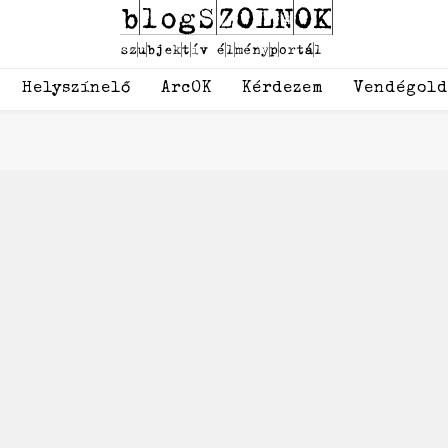
Helyszínelő
ArcOK
Kérdezem
Vendégol