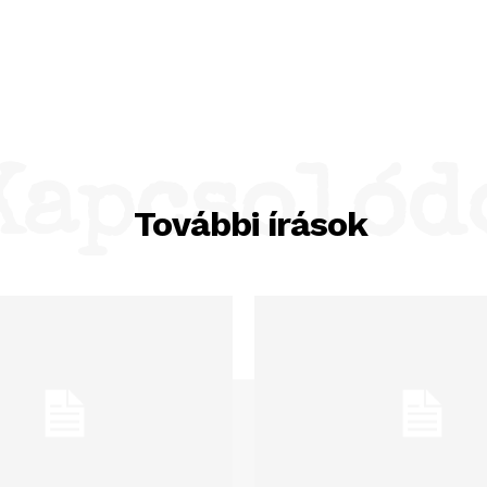
Kapcsolód
További írások