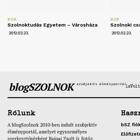
MHM
MHM
Szolnoktudás Egyetem – Városháza
Szolnoki cs
2012.02.23.
2012.02.23.
blogSZOLNOK
szubjektív élményportál
1xVolt
Rólunk
Hasz
A blogSzolnok 2010-ben indult szubjektív
bSZ fió
élményportál, amelyet egyszemélyes
Előfizet
szerkesztőségként Bajnai Zsolt ír, fotóz,