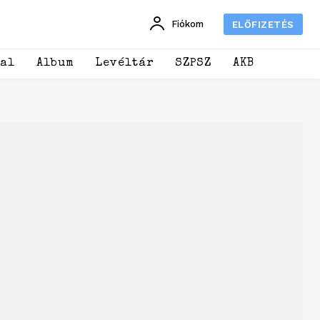
Fiókom
ELŐFIZETÉS
dal
Album
Levéltár
SZPSZ
AKB