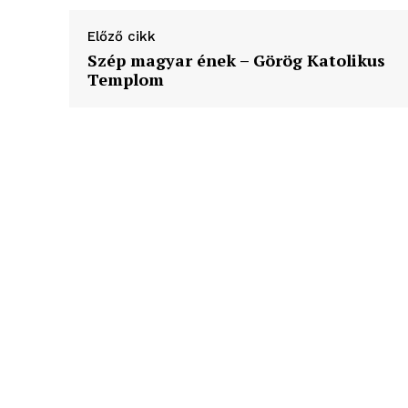
élményp
Előző cikk
Szép magyar ének – Görög Katolikus
Templom
ELŐFIZE