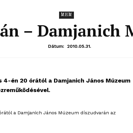
MHM
ián – Damjanich
Dátum:
2010.05.31.
us 4-én 20 órától a Damjanich János Múzeum
özreműködésével.
0 órától a Damjanich János Múzeum díszudvarán az
OLNOK
ktív