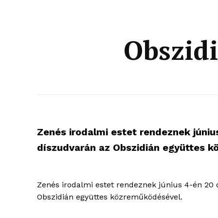
Obszid
Zenés irodalmi estet rendeznek júni
díszudvarán az Obszidián együttes k
Zenés irodalmi estet rendeznek június 4-én 2
Obszidián együttes közreműködésével.
blogSZ
szubje