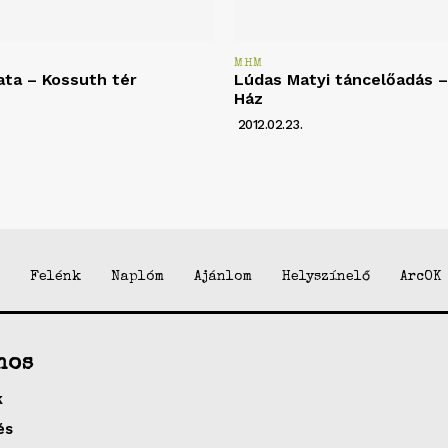
MHM
ata – Kossuth tér
Lúdas Matyi táncelőadás – 
Ház
2012.02.23.
Felénk
Naplóm
Ajánlom
Helyszínelő
ArcOK
nos
k
és