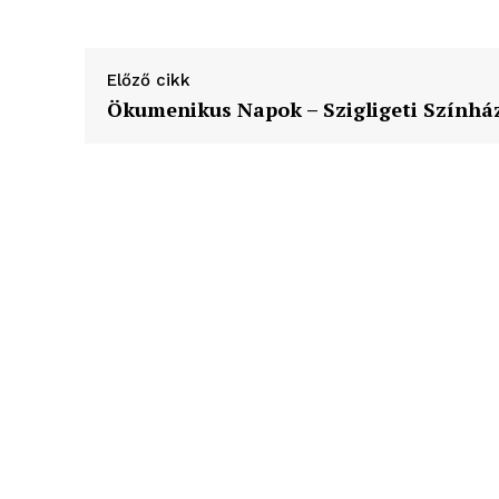
élményp
Előző cikk
Ökumenikus Napok – Szigligeti Színhá
ELŐFIZE