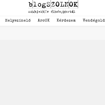
Helyszínelő
ArcOK
Kérdezem
Vendégol