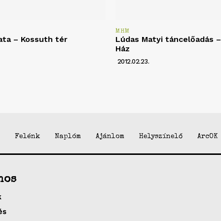
MHM
ata – Kossuth tér
Lúdas Matyi táncelőadás – 
Ház
2012.02.23.
Felénk
Naplóm
Ajánlom
Helyszínelő
ArcOK
nos
k
és