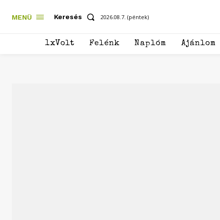
Keresés
MENÜ
2026.08.7. (péntek)
1xVolt
Felénk
Naplóm
Ajánlom