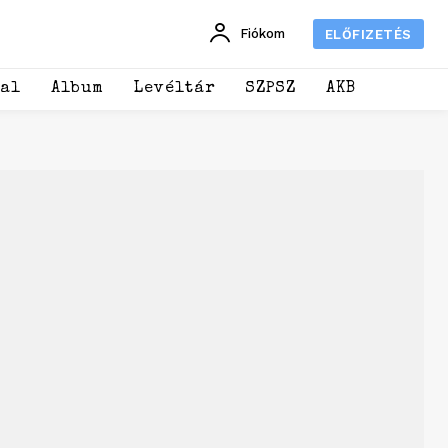
Fiókom
ELŐFIZETÉS
dal
Album
Levéltár
SZPSZ
AKB