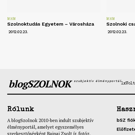
MHM
MHM
Szolnoktudás Egyetem – Városháza
Szolnoki cs
2012.02.23.
2012.02.23.
blogSZOLNOK
szubjektív élményportál
1xVolt
Rólunk
Hasz
A blogSzolnok 2010-ben indult szubjektív
bSZ fió
élményportál, amelyet egyszemélyes
Előfizet
szerkesztőségként Bajnai Zsolt ír, fotóz,