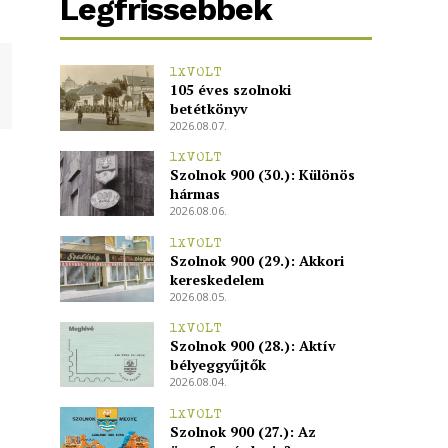
Legfrissebbek
1XVOLT
105 éves szolnoki
betétkönyv
2026.08.07.
1XVOLT
Szolnok 900 (30.): Különös
hármas
2026.08.06.
1XVOLT
Szolnok 900 (29.): Akkori
kereskedelem
2026.08.05.
1XVOLT
Szolnok 900 (28.): Aktív
bélyeggyűjtők
2026.08.04.
1XVOLT
Szolnok 900 (27.): Az