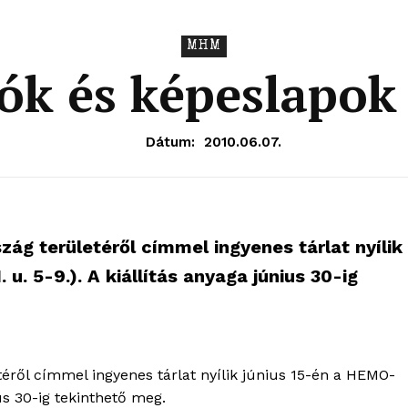
MHM
tók és képeslapo
Dátum:
2010.06.07.
ág területéről címmel ingyenes tárlat nyílik
u. 5-9.). A kiállítás anyaga június 30-ig
éről címmel ingyenes tárlat nyílik június 15-én a HEMO-
OLNOK
ius 30-ig tekinthető meg.
ktív