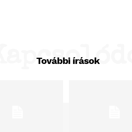
Kapcsolód
További írások