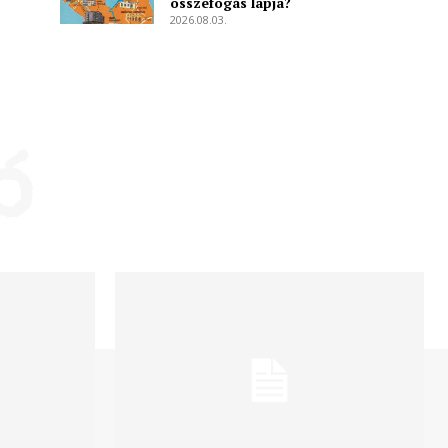
összefogás lapja?
2026.08.03.
ó