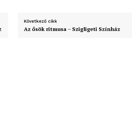
ortál
Hasznos
Következő cikk
z
Az ősök ritmusa – Szigligeti Színház
bSZ fiók
Előfizetés
Kapcsolat
Adatkezelési tájékoztató
Hirdetés
TÉS