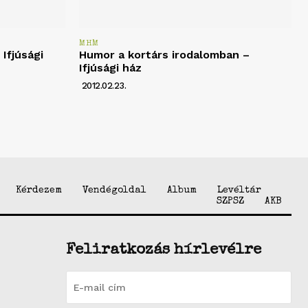
MHM
Ifjúsági
Humor a kortárs irodalomban –
Ifjúsági ház
2012.02.23.
Kérdezem
Vendégoldal
Album
Levéltár
SZPSZ
AKB
Feliratkozás hírlevélre