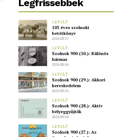
Legfrissebbek
1XVOLT
105 éves szolnoki
betétkönyv
2026.08.07.
1XVOLT
Szolnok 900 (30.): Különös
hármas
2026.08.06.
1XVOLT
Szolnok 900 (29.): Akkori
kereskedelem
2026.08.05.
1XVOLT
Szolnok 900 (28.): Aktív
bélyeggyűjtők
2026.08.04.
1XVOLT
Szolnok 900 (27.): Az