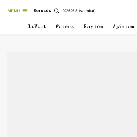
Keresés
MENÜ
2026.08.8. (szombat)
1xVolt
Felénk
Naplóm
Ajánlom