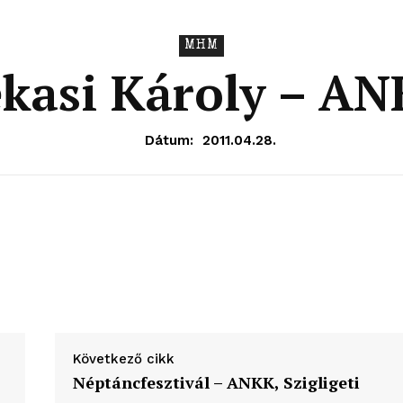
MHM
kasi Károly – A
Dátum:
2011.04.28.
Következő cikk
OLNOK
Néptáncfesztivál – ANKK, Szigligeti
ktív