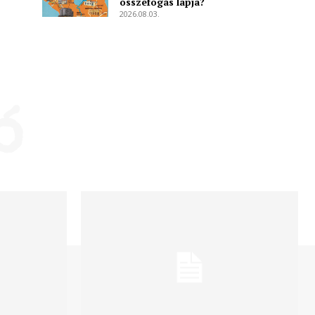
összefogás lapja?
2026.08.03.
ó