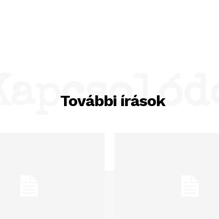
Kapcsolód
További írások