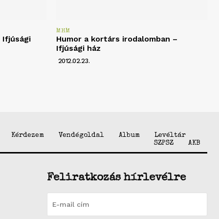
MHM
Ifjúsági
Humor a kortárs irodalomban –
Ifjúsági ház
2012.02.23.
Kérdezem
Vendégoldal
Album
Levéltár
SZPSZ
AKB
Feliratkozás hírlevélre