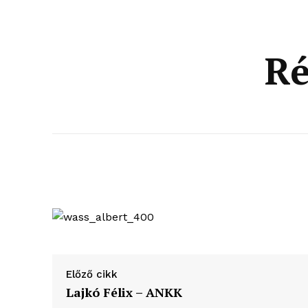
Ré
Előző cikk
blogSZ
Lajkó Félix – ANKK
szubje