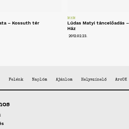
MHM
ata – Kossuth tér
Lúdas Matyi táncelőadás – 
Ház
2012.02.23.
Felénk
Naplóm
Ajánlom
Helyszínelő
ArcOK
nos
k
és