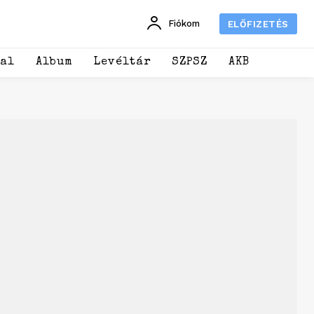
Fiókom
ELŐFIZETÉS
dal
Album
Levéltár
SZPSZ
AKB