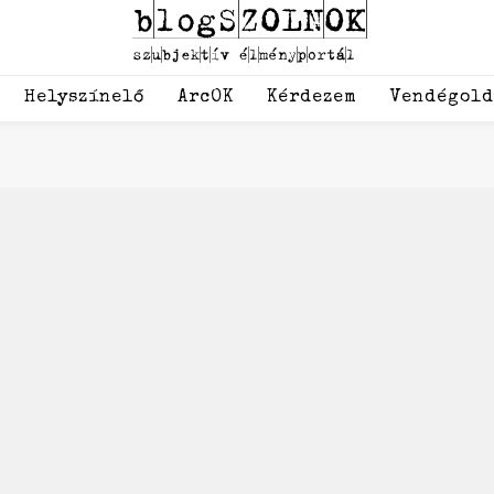
Helyszínelő
ArcOK
Kérdezem
Vendégol