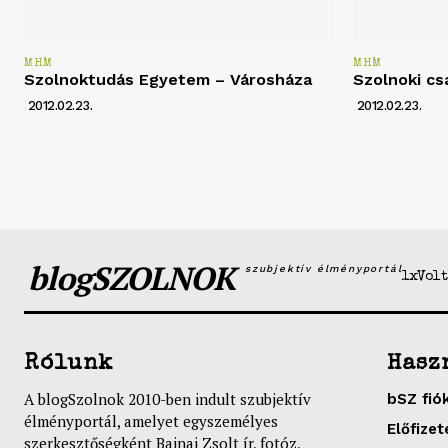
MHM
MHM
Szolnoktudás Egyetem – Városháza
Szolnoki cs
2012.02.23.
2012.02.23.
blogSZOLNOK
szubjektív élményportál
1xVolt
Rólunk
Hasz
A blogSzolnok 2010-ben indult szubjektív
bSZ fió
élményportál, amelyet egyszemélyes
Előfizet
szerkesztőségként Bajnai Zsolt ír, fotóz,