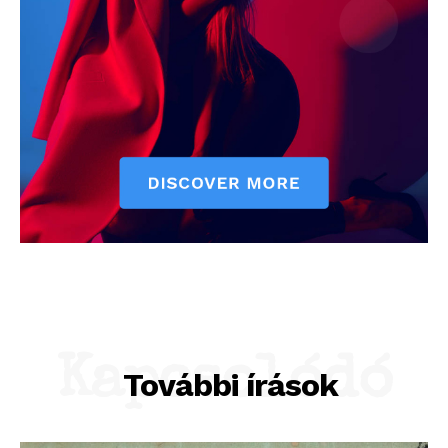
Kapcsolódó
További írások