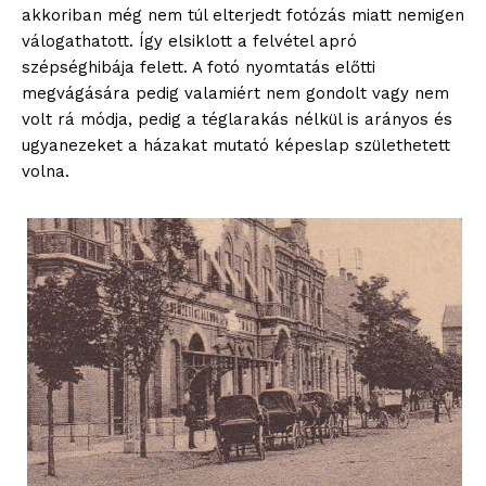
akkoriban még nem túl elterjedt fotózás miatt nemigen
válogathatott. Így elsiklott a felvétel apró
szépséghibája felett. A fotó nyomtatás előtti
megvágására pedig valamiért nem gondolt vagy nem
volt rá módja, pedig a téglarakás nélkül is arányos és
ugyanezeket a házakat mutató képeslap születhetett
volna.