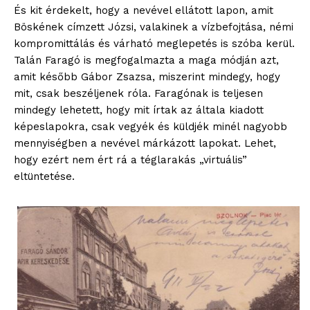
És kit érdekelt, hogy a nevével ellátott lapon, amit
Böskének címzett Józsi, valakinek a vízbefojtása, némi
kompromittálás és várható meglepetés is szóba kerül.
blogSZOLNOK
Talán Faragó is megfogalmazta a maga módján azt,
szubjektív élményportál
amit később Gábor Zsazsa, miszerint mindegy, hogy
mit, csak beszéljenek róla. Faragónak is teljesen
mindegy lehetett, hogy mit írtak az általa kiadott
képeslapokra, csak vegyék és küldjék minél nagyobb
mennyiségben a nevével márkázott lapokat. Lehet,
hogy ezért nem ért rá a téglarakás „virtuális”
eltüntetése.
ELŐFIZETÉS