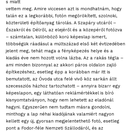
s miatt
vettem meg. Amire viccesen azt is mondhatnám, hogy
talán ez a legkorábbi, fotón megörökített, szolnoki,
közterületi építőanyag tárolás. A Szapáry utcáról –
Északról és Délről, az elejéről és a közepéről fotózva
– számtalan, különböző korú képeslap ismert,
többségük ráadásul a múltszázad első két évtizedében
jelent meg, tehát maga a fényképezés helye és a
kiadás éve nem hozott volna lázba. Az a rakás tégla –
ami minden bizonnyal az akkori páros oldalon zajló
építkezéshez, esetleg épp a korábban már itt is
bemutatott, az Óvoda utca felé vivő köz sarkán állt
szecessziós házhoz tartozhatott – annyira bizarr egy
képeslapon, egy láthatóan reklámértékkel is bíró
kisnyomtatványon, hogy nem lehetett az eladónál
hagyni. Egyszerűen nem tudtam másra gondolni,
minthogy a lap néhai kiadójának valamiért nagyon
kellett egy új, gyorsan megjelentethető fotó, esetleg
pont a Fodor-féle Nemzeti Szállodáról, és az