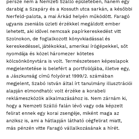
persze nem a Nemzeti Szálló épületében, hanem egy
darabig a Szapáry és a Kossuth utca sarkán, a későbbi
Nerfeld-palota, a mai Árkád helyén működött. Faragó
ugyanis zseniális üzleti érzékkel megáldott ember
lehetett, aki idővel nemcsak papírkereskedést vitt
Szolnokon, de foglalkozott könyvkiadással és
kereskedéssel, játékokkal, amerikai írógépekkel, sőt
nyomdája és közel háromezer kötetes
kölcsönkönyvtára is volt. Természetesen képeslapok
megjelentetése is belefért a portfoliójába, illetve egy,
a Jászkunság című folyóirat 1999/2. számában
megjelent, Szabó István által írt tanulmány illusztrációi
alapján elmondható: volt érzéke a korabeli
reklámeszközök alkalmazásához is. Nem zárnám ki,
hogy a Nemzeti Szálló falán lévő vagy oda képzelt
felirat ennek egy korai zsengéje, miként maga az
anziksz is, ami a hátlapján látható cégfelirat miatt,
más pénzén vitte Faragó vállalkozásának a hírét.