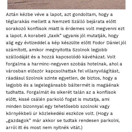
Aztán kézbe véve a lapot, azt gondoltam, hogy a
téglarakás mellett a Nemzeti Szálló bejárata előtt
sorakozó konflisok miatt is érdemes volt megvenni ezt
a lapot. A korabeli „taxik” ugyanis jól mutatják, hogy
alig egy évtizeddel a kép készülte előtt Fodor Dániel jól
számított, amikor megnyitotta Szolnok legjobb
szállodáját és a hozzá kapcsolódó kávéházat. Volt
forgalma a harminc-negyven szobás hotelnak, ahol a
városban először kapcsolhattak fel villanyvilágítást,
ráadásul Szolnok szinte egyetlen, de biztos, hogy a
legjobb és a legelegánsabb báltermét is magáénak
tudhatta. Forgalmát és sikerét talán az a konflisok
előtt, kissé csálén parkoló fogat is mutatja, ami
minden bizonnyal egy tehetősebb szolnoki vagy
környékbeli úr közlekedési eszköze volt. (Hogy a
„gazdagok” már akkor se tudtak rendesen parkolni,
arról itt és most nem nyitnék vitát.)