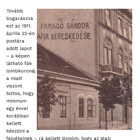
Tovább
bogarászva
ezt az 1911.
április 22-én
postára
adott lapot
– a képen
látható fák
lombkoronáj
a miatt
viszont
biztos, hogy
minimum
egy évvel
korábban
kellett
készülni a
felvételnek -, rá kellett jönnöm, hogy az igazi