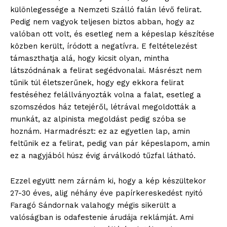
különlegessége a Nemzeti Szálló falán lévő felirat.
Pedig nem vagyok teljesen biztos abban, hogy az
valóban ott volt, és esetleg nem a képeslap készítése
közben került, íródott a negatívra. E feltételezést
támaszthatja alá, hogy kicsit olyan, mintha
látszódnának a felirat segédvonalai. Másrészt nem
tűnik túl életszerűnek, hogy egy ekkora felirat
festéséhez felállványozták volna a falat, esetleg a
szomszédos ház tetejéről, létrával megoldották a
munkát, az alpinista megoldást pedig szóba se
hoznám. Harmadrészt: ez az egyetlen lap, amin
feltűnik ez a felirat, pedig van pár képeslapom, amin
ez a nagyjából húsz évig árválkodó tűzfal látható.
Ezzel együtt nem zárnám ki, hogy a kép készültekor
27-30 éves, alig néhány éve papírkereskedést nyitó
Faragó Sándornak valahogy mégis sikerült a
valóságban is odafestenie árudája reklámját. Ami