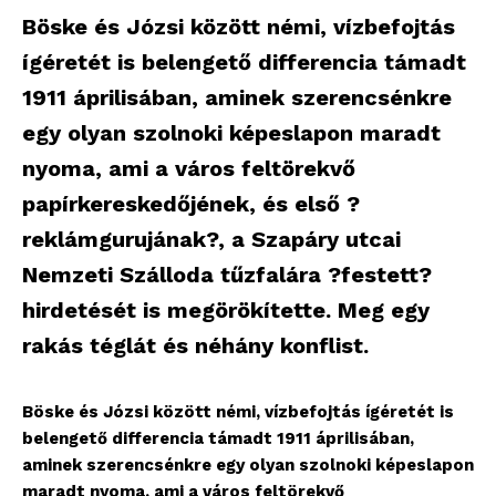
Böske és Józsi között némi, vízbefojtás
ígéretét is belengető differencia támadt
1911 áprilisában, aminek szerencsénkre
egy olyan szolnoki képeslapon maradt
nyoma, ami a város feltörekvő
papírkereskedőjének, és első ?
reklámgurujának?, a Szapáry utcai
Nemzeti Szálloda tűzfalára ?festett?
hirdetését is megörökítette. Meg egy
rakás téglát és néhány konflist.
Böske és Józsi között némi, vízbefojtás ígéretét is
belengető differencia támadt 1911 áprilisában,
aminek szerencsénkre egy olyan szolnoki képeslapon
maradt nyoma, ami a város feltörekvő