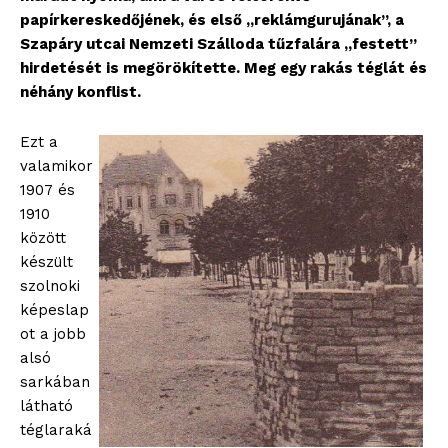
papírkereskedőjének, és első „reklámgurujának”, a
Szapáry utcai Nemzeti Szálloda tűzfalára „festett”
hirdetését is megörökítette. Meg egy rakás téglát és
néhány konflist.
Ezt a
valamikor
1907 és
1910
között
készült
szolnoki
képeslap
ot a jobb
alsó
sarkában
látható
téglaraká