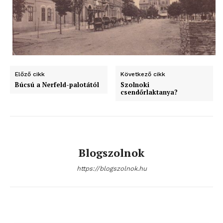
Hasznos
bSZ fiók
Előfizetés
Kapcsolat
Előző cikk
Következő cikk
Búcsú a Nerfeld-palotától
Szolnoki
Adatkezelési tájékoztató
csendőrlaktanya?
Hirdetés
Blogszolnok
https://blogszolnok.hu