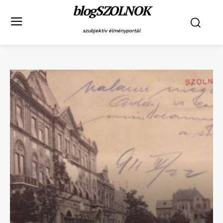
blogSZOLNOK
szubjektív élményportál