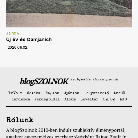
ALBUM
Új év és Damjanich
2026.06.02.
blogSZOLNOK
szubjektív élményportál
1xVolt
Felénk
Naplóm
Ajánlom
Helyszínelő
ArcOK
Kérdezem
Vendégoldal
Album
Levéltár
SZPSZ
AKB
Rólunk
A blogSzolnok 2010-ben indult szubjektív élményportál,
amelyet egyszemélyes szerkesztőségként Bajnai Zsolt ír,