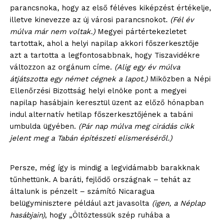
parancsnoka, hogy az első féléves kiképzést értékelje,
illetve kinevezze az új városi parancsnokot.
(Fél év
múlva már nem voltak.)
Megyei pártértekezletet
tartottak, ahol a helyi napilap akkori főszerkesztője
azt a tartotta a legfontosabbnak, hogy Tiszavidékre
változzon az orgánum címe.
(Alig egy év múlva
átjátszotta egy német cégnek a lapot.)
Miközben a Népi
Ellenőrzési Bizottság helyi elnöke pont a megyei
napilap hasábjain keresztül üzent az előző hónapban
indul alternatív hetilap főszerkesztőjének a tabáni
umbulda ügyében.
(Pár nap múlva meg cirádás cikk
jelent meg a Tabán építészeti elismeréséről.)
Persze, még így is mindig a legvidámabb barakknak
tűnhettünk. A baráti, fejlődő országnak – tehát az
általunk is pénzelt – számító Nicaragua
belügyminisztere például azt javasolta
(igen, a Néplap
hasábjain)
, hogy „Öltöztessük szép ruhába a