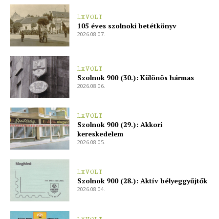
1XVOLT
105 éves szolnoki betétkönyv
2026.08.07.
1XVOLT
Szolnok 900 (30.): Különös hármas
2026.08.06.
1XVOLT
Szolnok 900 (29.): Akkori
kereskedelem
2026.08.05.
1XVOLT
Szolnok 900 (28.): Aktív bélyeggyűjtők
2026.08.04.