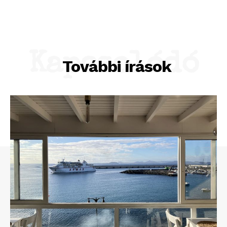
Kapcsolódó
További írások