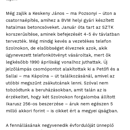
Még zajlik a Keskeny János – ma Pozsonyi – úton a
csatornaépítés, amihez a BVM helyi gyári készített
hatalmas betoncsöveket. Január óta tart az SZTK
korszerűsítése, aminek befejezését 4-5 év távlatban
tervezték. Még mindig kevés a vezetékes telefon
Szolnokon, de elsőbbséget élveznek azok, akik
úgynevezett telefonkötvényt vásároltak, mert ők
legkésőbb 1990 áprilisáig vonalhoz juthattak. Új
jelzőlámpás csomópontot alakítottak ki a Petőfi és a
Sallai – ma Kápolna – út találkozásánál, amivel az
utóbbi megszűnt zsákutcának lenni. Szóval nem
tobzódtunk a beruházásokban, amit talán az is
érzékeltet, hogy két Szolnokon forgalomba állított
Ikarusz 256-os beszerzése – áruk nem egészen 5
millió akkori forint – is cikket ért a megyei újságban.
blogSZOLNOK
szubjektív élményportál
A fennállásának negyvenedik évfordulóját ünneplő