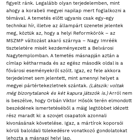
figyelt ránk. Legalább olyan terjedelemben, mint
ahogy a korabeli megyei napilap mert foglalkozni a
témával. A temetés előtt ugyanis csak egy-egy
technikai hír, illetve az állampárt üzenetei jelentek
meg, köztük az, hogy a helyi Reformkörök – az
MSZMP változást akaró szárnya – Nagy Imréék
tiszteletére misét kezdeményezett a Belvárosi
Nagytemplomban. A temetés másnapján aztán a
címlap kétharmada és az egész második oldal is a
fővárosi eseményekről szólt. Igaz, ez fele akkora
terjedelmet sem jelentett, mint amennyi helyet a
megyei pártértekezletnek szántak.
(Látszik: voltak
még bizonytalanok és két kapura játszók is.)
Arról nem
is beszélve, hogy Orbán Viktor Hősök terén elmondott
beszédének ismertetéséből a máig legtöbbet idézett
rész maradt ki: a szovjet csapatok azonnali
kivonásának követelése. Igaz, a mártírok koporsói
körüli baloldali tülekedésre vonatkozó gondolatokat
lehozta a másnapi helyi lap.