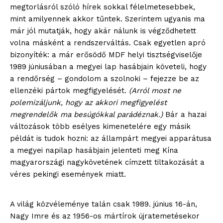
megtorlásról szóló hírek sokkal félelmetesebbek,
mint amilyennek akkor tűntek. Szerintem ugyanis ma
már jól mutatják, hogy akár nálunk is végződhetett
volna másként a rendszerváltás. Csak egyetlen apró
bizonyíték: a már erősödő MDF helyi tisztségviselője
1989 júniusában a megyei lap hasábjain követeli, hogy
a rendőrség – gondolom a szolnoki – fejezze be az
ellenzéki pártok megfigyelését.
(Arról most ne
polemizáljunk, hogy az akkori megfigyelést
megrendelők ma besúgókkal parádéznak.)
Bár a hazai
változások több esélyes kimenetelére egy másik
példát is tudok hozni: az állampárt megyei apparátusa
a megyei napilap hasábjain jelenteti meg Kína
magyarországi nagykövetének címzett tiltakozását a
véres pekingi események miatt.
A világ közvéleménye talán csak 1989. június 16-án,
Nagy Imre és az 1956-os mártírok újratemetésekor