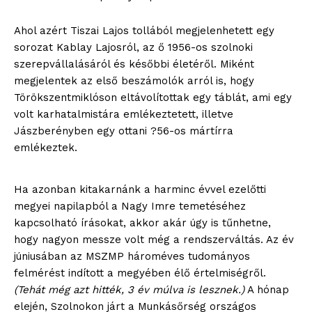
Ahol azért Tiszai Lajos tollából megjelenhetett egy
sorozat Kablay Lajosról, az ő 1956-os szolnoki
szerepvállalásáról és későbbi életéről. Miként
megjelentek az első beszámolók arról is, hogy
Törökszentmiklóson eltávolítottak egy táblát, ami egy
volt karhatalmistára emlékeztetett, illetve
Jászberényben egy ottani ?56-os mártírra
emlékeztek.
Ha azonban kitakarnánk a harminc évvel ezelőtti
megyei napilapból a Nagy Imre temetéséhez
kapcsolható írásokat, akkor akár úgy is tűnhetne,
hogy nagyon messze volt még a rendszerváltás. Az év
júniusában az MSZMP hároméves tudományos
felmérést indított a megyében élő értelmiségről.
(Tehát még azt hitték, 3 év múlva is lesznek.)
A hónap
elején, Szolnokon járt a Munkásőrség országos