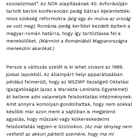
szocializmust”. Az NDK alapításának 40. évfordulóján
tartott berlini konferencián pedig bátran kijelentették:
nincs szükség reformokra
(alig egy év múlva az ország
se volt meg)
. Románia pedig kerítést kezdett építeni a
magyar-román határra, hogy így tartóztassa fel a
menekülőket.
(Mármint a Romániából Magyarországra
menekülni akarókat.)
Persze a változás szelét is ki lehet olvasni az 1989.
júniusi lapokból. Az állampárt helyi apparátusában
például felmerült, hogy az MSZMP tiszaligeti Oktatási
Igazgatóságát (azaz a Marxista-Leninista Egyetemet)
át kellene adni valamelyik felsőoktatási intézménynek.
Amit annyira komolyan gondolhattak, hogy nem sokkal
később már azon ment a sajtóban is megjelenő
agyalás, hogy műszaki vagy külkereskedelmi
felsőoktatás legyen-e Szolnokon.
(Az már tényleg nem
vethető az akkori pártelit szemére, hogy ma mi