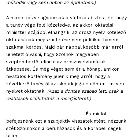
működik vagy sem abban az épületben.)
A mából nézve ugyancsak a változás biztos jele, hogy
a tanév vége felé közeledve, az akkori oktatási
miniszter szájából elhangzik: az orosz nyelv kötelező
oktatásának megszüntetése nem politikai, hanem
szakmai kérdés. Majd pár nappal később már arról
lehetett olvasni, hogy Szolnok megyében
szeptembertől elindul az orosznyelvtanárok
átképzése. És még véget sem ér a hónap, amikor
hivatalos közlemény jelenik meg arról, hogy a
következő tanévtől az iskolák joga eldönteni, milyen
nyelvet oktatnak.
(Azaz a döntés szabad lett, csak a
realitások szűkítették a mozgásteret.)
És mielőtt
befejeznénk ezt a szubjektív visszatekintést, nézzünk
szét Szolnokon a beruházások és a korabeli cégek
táján.