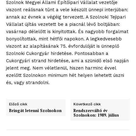
Szolnok Megyei Állami Építőipari Vállalat vezetője
viszont reálisnak tűnt a vele készült ünnepi interjúban:
annak az évnek a végéig tervezett. A Szolnoki Tejipari
Vállalat újítás vezetett be a piacnál lévő boltjában:
vasárnap délelőtt is kinyitottak. És nagyobb forgalmat
bonyolítottak, mint hétfői napokon. A legkedvesebb
viszont az alapításának 75. évfordulóját is ünneplő
Szolnoki Cukorgyár hirdetése. Pontosabban a
Cukorgyári strand hirdetése, ami a szünidő első napján
jelent meg. Nem véletlenül, hiszen harminc évvel
ezelőtt Szolnokon minimum hét helyen lehetett úszni
ELŐFIZETÉS
és, vagy strandolni.
Előző cikk
Következő cikk
Hasznos
Bringát letenni Szolnokon
Rendszerváltó év
Szolnokon: 1989. július
bSZ fiók
Előfizetés