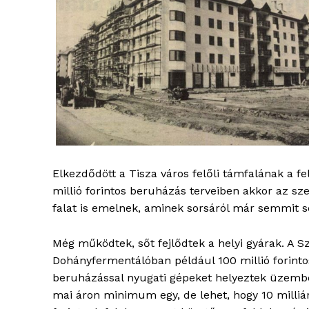
ELŐFIZE
Elkezdődött a Tisza város felőli támfalának a fe
millió forintos beruházás terveiben akkor az sz
falat is emelnek, aminek sorsáról már semmit 
Még működtek, sőt fejlődtek a helyi gyárak. A S
Dohányfermentálóban például 100 millió forinto
beruházással nyugati gépeket helyeztek üzemb
mai áron minimum egy, de lehet, hogy 10 milliá