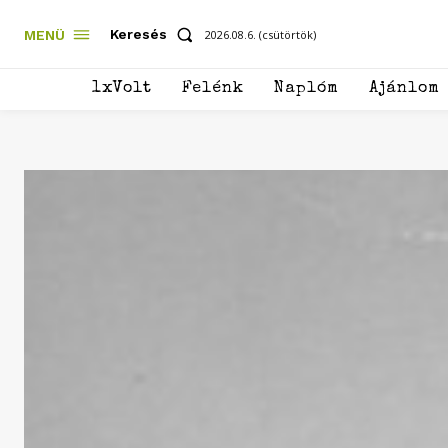
Keresés
MENÜ
2026.08.6. (csütörtök)
1xVolt
Felénk
Naplóm
Ajánlom