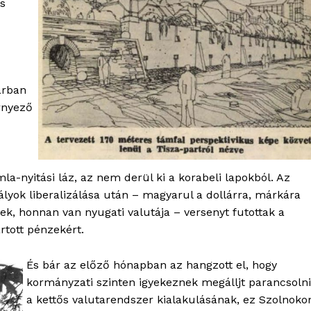
is
árban
rnyező
a-nyitási láz, az nem derül ki a korabeli lapokból. Az
ályok liberalizálása után – magyarul a dollárra, márkára
k, honnan van nyugati valutája – versenyt futottak a
rtott pénzekért.
És bár az előző hónapban az hangzott el, hogy
kormányzati szinten igyekeznek megálljt parancsolni
a kettős valutarendszer kialakulásának, ez Szolnoko