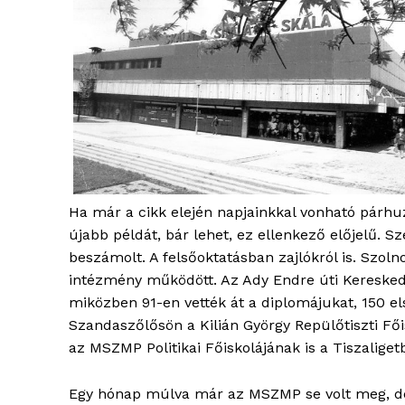
Ha már a cikk elején napjainkkal vonható párh
újabb példát, bár lehet, ez ellenkező előjelű. S
beszámolt. A felsőoktatásban zajlókról is. Szol
intézmény működött. Az Ady Endre úti Kereskede
miközben 91-en vették át a diplomájukat, 150 e
Szandaszőlősön a Kilián György Repülőtiszti Főis
az MSZMP Politikai Főiskolájának is a Tiszaliget
Egy hónap múlva már az MSZMP se volt meg, de