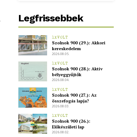
Legfrissebbek
y
1XVOLT
Szolnok 900 (29.): Akkori
kereskedelem
2026.08.05.
1XVOLT
Szolnok 900 (28.): Aktív
bélyeggyűjtők
2026.08.04.
1XVOLT
Szolnok 900 (27.): Az
összefogás lapja?
2026.08.03.
1XVOLT
Szolnok 900 (26.):
Előkészületi lap
2026.08.02.