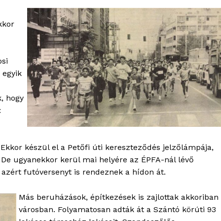
kkor
si
 egyik
k, hogy
:
OLNOK
 Ekkor készül el a Petőfi úti kereszteződés jelzőlámpája,
ktív
. De ugyanekkor kerül mai helyére az ÉPFA-nál lévő
ortál
 azért futóversenyt is rendeznek a hídon át.
Hasznos
Más beruházások, építkezések is zajlottak akkoriban
bSZ fiók
városban. Folyamatosan adták át a Szántó körúti 93
Előfizetés