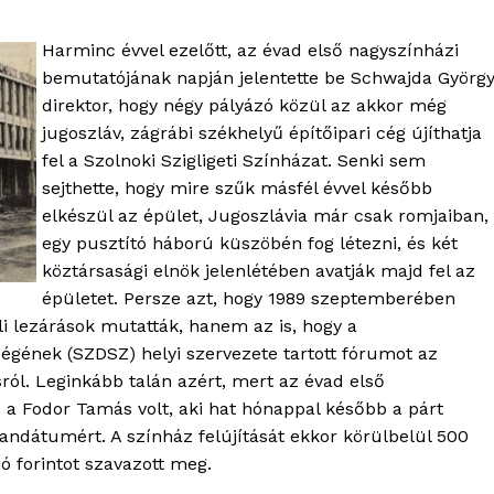
Harminc évvel ezelőtt, az évad első nagyszínházi
bemutatójának napján jelentette be Schwajda Györg
direktor, hogy négy pályázó közül az akkor még
jugoszláv, zágrábi székhelyű építőipari cég újíthatja
fel a Szolnoki Szigligeti Színházat. Senki sem
sejthette, hogy mire szűk másfél évvel később
elkészül az épület, Jugoszlávia már csak romjaiban,
egy pusztító háború küszöbén fog létezni, és két
köztársasági elnök jelenlétében avatják majd fel az
épületet. Persze azt, hogy 1989 szeptemberében
i lezárások mutatták, hanem az is, hogy a
gének (SZDSZ) helyi szervezete tartott fórumot az
sról. Leginkább talán azért, mert az évad első
 a Fodor Tamás volt, aki hat hónappal később a párt
andátumért. A színház felújítását ekkor körülbelül 500
ió forintot szavazott meg.