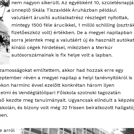
nem nagyon sikerült. Az egyébként 10, születésnapjá
ünneplő Skála Tiszavidék Áruházban például
valutáért árusító autóalkatrész részleget nyitottak,
mintegy 1500 féle árucikkel, 1 millió schilling (osztrá
fizetőeszköz volt) értékben. De a megyei napilapban
sorra jelentek meg a valutáért új és használt autóka
kínáló cégek hirdetései, miközben a Merkúr
autósorszámainak is fix helye volt a lapban.
uzamosságokat említettem, akkor had hozzak erre egy
zeptember révén a megyei napilap a helyi tanévnyitókról is
nokon harminc évvel ezelőtt konkrétan három ilyen
lmi és Vendéglátóiipari Főiskola szolnoki tagozatán
lső kezdte meg tanulmányait. Ugyancsak elindult a képzé
kolán, és bizony volt még 32 frissen beiratkozott hallgató
ben.
 arról