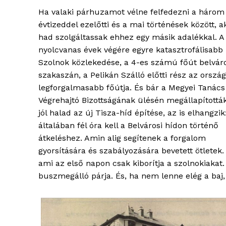
Ha valaki párhuzamot vélne felfedezni a három
évtizeddel ezelőtti és a mai történések között, a
had szolgáltassak ehhez egy másik adalékkal. A
nyolcvanas évek végére egyre katasztrofálisabb
Szolnok közlekedése, a 4-es számú főút belváro
szakaszán, a Pelikán Szálló előtti rész az ország
legforgalmasabb főútja. És bár a Megyei Tanács
Végrehajtó Bizottságának ülésén megállapítottá
jól halad az új Tisza-híd építése, az is elhangzik
általában fél óra kell a Belvárosi hídon történő
átkeléshez. Amin alig segítenek a forgalom
blogSZ
gyorsítására és szabályozására bevetett ötletek.
szubje
ami az első napon csak kiborítja a szolnokiakat
élményp
buszmegálló párja. És, ha nem lenne elég a baj,