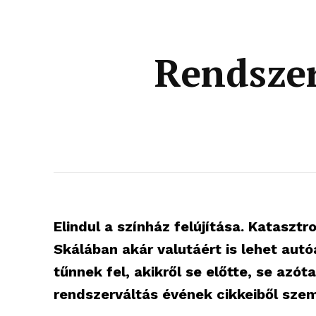
Rendszer
Elindul a színház felújítása. Kataszt
Skálában akár valutáért is lehet autó
tűnnek fel, akikről se előtte, se azó
rendszerváltás évének cikkeiből sze