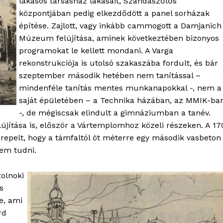
lakásos társasház lakásait, Szandaszőlős
Kapcsolat
központjában pedig elkezdődött a panel sorházak
építése. Zajlott, vagy inkább cammogott a Damjanich
Adatkezelési tájékoztató
Múzeum felújítása, aminek következtében bizonyos
Hirdetés
programokat le kellett mondani. A Varga
rekonstrukciója is utolsó szakaszába fordult, és bár
szeptember második hetében nem tanítással –
TÉS
mindenféle tanítás mentes munkanapokkal -, nem a
saját épületében – a Technika házában, az MMIK-ba
-, de mégiscsak elindult a gimnáziumban a tanév.
lújítása is, először a Vártemplomhoz közeli részeken. A 17
erepelt, hogy a támfaltól öt méterre egy második vasbeton
sem tudni.
zolnoki
s
e, ami
rd