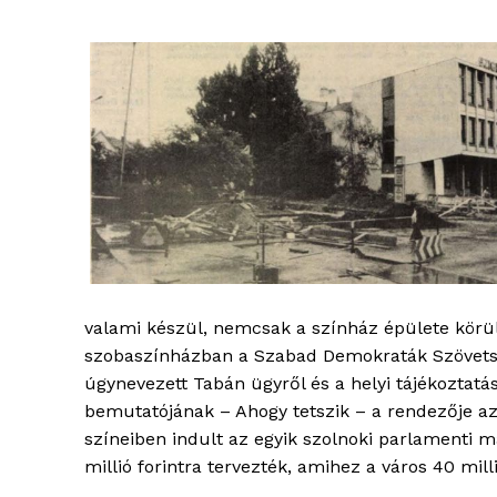
valami készül, nemcsak a színház épülete körül
szobaszínházban a Szabad Demokraták Szövetsé
úgynevezett Tabán ügyről és a helyi tájékoztatá
bemutatójának – Ahogy tetszik – a rendezője az
színeiben indult az egyik szolnoki parlamenti m
millió forintra tervezték, amihez a város 40 mill