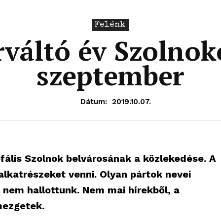
Felénk
váltó év Szolnok
szeptember
Dátum:
2019.10.07.
rofális Szolnok belvárosának a közlekedése. A
alkatrészeket venni. Olyan pártok nevei
ta nem hallottunk. Nem mai hírekből, a
mezgetek.