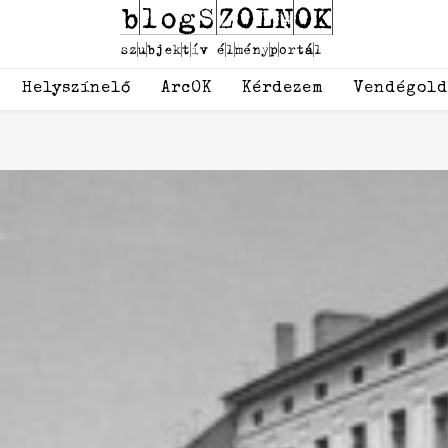
Helyszínelő
ArcOK
Kérdezem
Vendégol