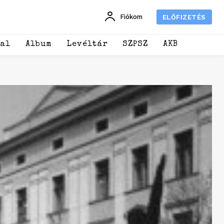
Fiókom
ELŐFIZETÉS
dal
Album
Levéltár
SZPSZ
AKB