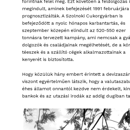
forintnak felel meg. Ezt követően a feldolgozás 
megindult, aminek befejezését 1991 februárjára
prognosztizálták. A Szolnoki Cukorgyárban is
befejeződött a nyolc hónapos karbantartás, és
szeptember közepén elindult az 520-550 ezer
tonnásra tervezett kampány, ami nemcsak a gy
dolgozók és családjainak megélhetését, de a kö
téeszek és a szállító cégek alkalmazottainak a
kenyerét is biztosította.
Hogy közülük hány embert érintett a devizaszáml
viszont egyértelműen látszik, hogy a valutaszab
éhes államot onnantól kezdve nem érdekelt, kine
bankok és az utazási irodák az addig dugiban ta