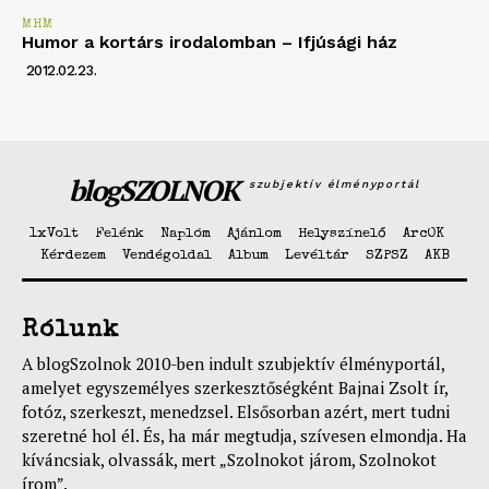
MHM
Humor a kortárs irodalomban – Ifjúsági ház
2012.02.23.
blogSZOLNOK
szubjektív élményportál
1xVolt
Felénk
Naplóm
Ajánlom
Helyszínelő
ArcOK
Kérdezem
Vendégoldal
Album
Levéltár
SZPSZ
AKB
Rólunk
A blogSzolnok 2010-ben indult szubjektív élményportál,
amelyet egyszemélyes szerkesztőségként Bajnai Zsolt ír,
fotóz, szerkeszt, menedzsel. Elsősorban azért, mert tudni
szeretné hol él. És, ha már megtudja, szívesen elmondja. Ha
kíváncsiak, olvassák, mert „Szolnokot járom, Szolnokot
írom”.