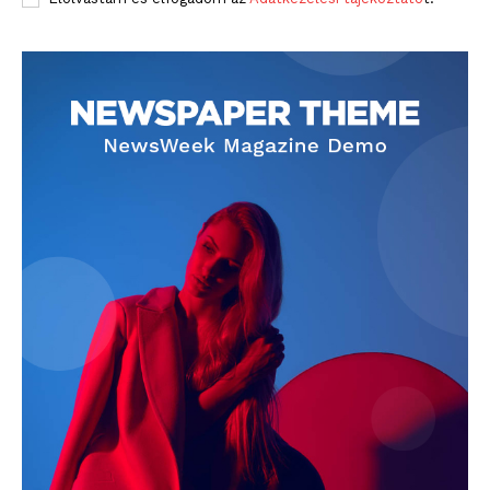
blogSZOLNOK
szubjektív élményportál
ELŐFIZETÉS
Hasznos