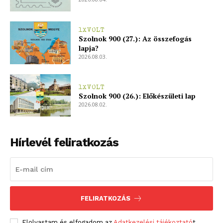
1XVOLT
Szolnok 900 (27.): Az összefogás
lapja?
2026.08.03.
1XVOLT
Szolnok 900 (26.): Előkészületi lap
2026.08.02.
Hírlevél feliratkozás
FELIRATKOZÁS
Elolvastam és elfogadom az
Adatkezelési tájékoztató
t.