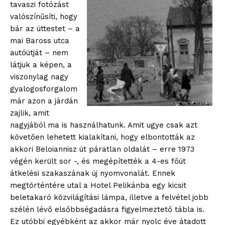
tavaszi fotózást
valószínűsíti, hogy
bár az úttestet – a
mai Baross utca
autóútját – nem
látjuk a képen, a
viszonylag nagy
gyalogosforgalom
már azon a járdán
zajlik, amit
nagyjából ma is használhatunk. Amit ugye csak azt
követően lehetett kialakítani, hogy elbontották az
akkori Beloiannisz út páratlan oldalát – erre 1973
végén került sor -, és megépítették a 4-es főút
átkelési szakaszának új nyomvonalát. Ennek
megtörténtére utal a Hotel Pelikánba egy kicsit
beletakaró közvilágítási lámpa, illetve a felvétel jobb
szélén lévő elsőbbségadásra figyelmeztető tábla is.
Ez utóbbi egyébként az akkor már nyolc éve átadott