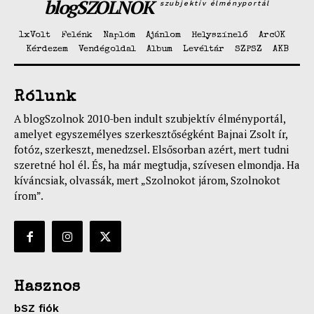
blogSZOLNOK
szubjektív élményportál
1xVolt
Felénk
Naplóm
Ajánlom
Helyszínelő
ArcOK
Kérdezem
Vendégoldal
Album
Levéltár
SZPSZ
AKB
Rólunk
A blogSzolnok 2010-ben indult szubjektív élményportál,
amelyet egyszemélyes szerkesztőségként Bajnai Zsolt ír,
fotóz, szerkeszt, menedzsel. Elsősorban azért, mert tudni
szeretné hol él. És, ha már megtudja, szívesen elmondja. Ha
kíváncsiak, olvassák, mert „Szolnokot járom, Szolnokot
írom”.
Hasznos
bSZ fiók