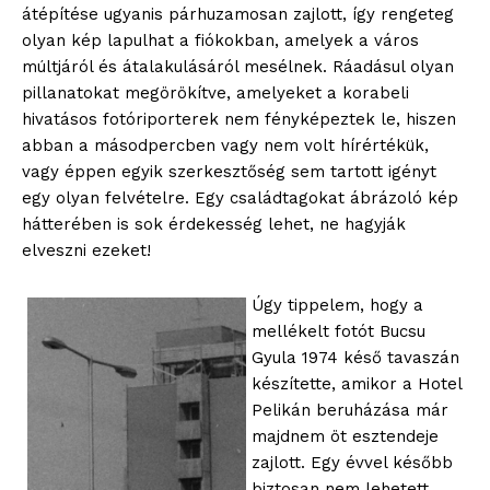
átépítése ugyanis párhuzamosan zajlott, így rengeteg
olyan kép lapulhat a fiókokban, amelyek a város
múltjáról és átalakulásáról mesélnek. Ráadásul olyan
pillanatokat megörökítve, amelyeket a korabeli
hivatásos fotóriporterek nem fényképeztek le, hiszen
abban a másodpercben vagy nem volt hírértékük,
vagy éppen egyik szerkesztőség sem tartott igényt
egy olyan felvételre. Egy családtagokat ábrázoló kép
hátterében is sok érdekesség lehet, ne hagyják
elveszni ezeket!
Úgy tippelem, hogy a
mellékelt fotót Bucsu
Gyula 1974 késő tavaszán
készítette, amikor a Hotel
Pelikán beruházása már
majdnem öt esztendeje
zajlott. Egy évvel később
biztosan nem lehetett