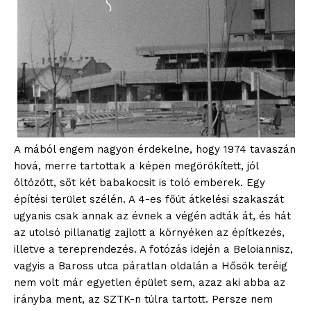
A mából engem nagyon érdekelne, hogy 1974 tavaszán
hová, merre tartottak a képen megörökített, jól
öltözött, sőt két babakocsit is toló emberek. Egy
építési terület szélén. A 4-es főút átkelési szakaszát
ugyanis csak annak az évnek a végén adták át, és hát
az utolsó pillanatig zajlott a környéken az építkezés,
illetve a tereprendezés. A fotózás idején a Beloiannisz,
vagyis a Baross utca páratlan oldalán a Hősök teréig
blogSZOLNOK
nem volt már egyetlen épület sem, azaz aki abba az
szubjektív élményportál
irányba ment, az SZTK-n túlra tartott. Persze nem