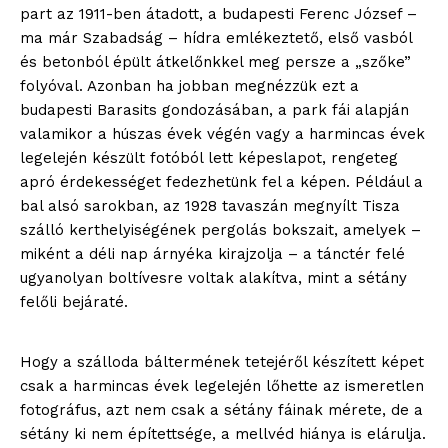
part az 1911-ben átadott, a budapesti Ferenc József –
ma már Szabadság – hídra emlékeztető, első vasból
és betonból épült átkelőnkkel meg persze a „szőke”
folyóval. Azonban ha jobban megnézzük ezt a
budapesti Barasits gondozásában, a park fái alapján
valamikor a húszas évek végén vagy a harmincas évek
legelején készült fotóból lett képeslapot, rengeteg
apró érdekességet fedezhetünk fel a képen. Például a
bal alsó sarokban, az 1928 tavaszán megnyílt Tisza
szálló kerthelyiségének pergolás bokszait, amelyek –
miként a déli nap árnyéka kirajzolja – a tánctér felé
ugyanolyan boltívesre voltak alakítva, mint a sétány
felőli bejáraté.
Hogy a szálloda báltermének tetejéről készített képet
csak a harmincas évek legelején lőhette az ismeretlen
fotográfus, azt nem csak a sétány fáinak mérete, de a
sétány ki nem építettsége, a mellvéd hiánya is elárulja.