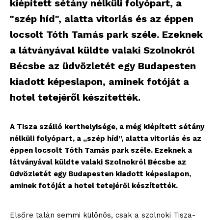
kiépített sétány nélküli folyópart, a
"szép híd", alatta vitorlás és az éppen
locsolt Tóth Tamás park széle. Ezeknek
a látványával küldte valaki Szolnokról
Bécsbe az üdvözletét egy Budapesten
kiadott képeslapon, aminek fotóját a
hotel tetejéről készítették.
A Tisza szálló kerthelyisége, a még kiépített sétány
nélküli folyópart, a „szép híd”, alatta vitorlás és az
éppen locsolt Tóth Tamás park széle. Ezeknek a
látványával küldte valaki Szolnokról Bécsbe az
üdvözletét egy Budapesten kiadott képeslapon,
aminek fotóját a hotel tetejéről készítették.
Elsőre talán semmi különös, csak a szolnoki Tisza-