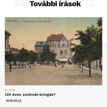
Kapcsolódó
További írások
ALBUM
120 éves szolnoki bringás?
2026.06.23.