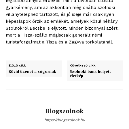
legalább annyira érdekes, mint a távolban látható
gyárkémény, ami az akkoriban még önálló szolnoki
villanytelephez tartozott, és jó ideje már csak ilyen
képeslapok őrzik az emlékét, amelyek közül néhány
Szolnokról Bécsbe is eljutott. Minden bizonnyal azért,
mert a Tisza-szálló mégiscsak generált némi
turistaforgalmat a Tisza és a Zagyva torkolatánál.
Előző cikk
Következő cikk
Rövid üzenet a sógornak
Szolnoki bank helyett
életkép
Blogszolnok
https://blogszolnok.hu