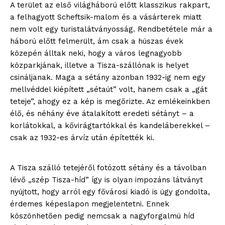
A terület az első világháború előtt klasszikus rakpart,
a felhagyott Scheftsik-malom és a vásárterek miatt
nem volt egy turistalátványosság. Rendbetétele már a
háború előtt felmerült, ám csak a húszas évek
közepén álltak neki, hogy a város legnagyobb
közparkjának, illetve a Tisza-szállónak is helyet
csináljanak. Maga a sétány azonban 1932-ig nem egy
mellvéddel kiépített „sétaút” volt, hanem csak a „gát
teteje”, ahogy ez a kép is megőrizte. Az emlékeinkben
élő, és néhány éve átalakított eredeti sétányt – a
korlátokkal, a kővirágtartókkal és kandeláberekkel –
csak az 1932-es árvíz után építették ki.
A Tisza szálló tetejéről fotózott sétány és a távolban
lévő „szép Tisza-híd” így is olyan impozáns látványt
nyújtott, hogy arról egy fővárosi kiadó is úgy gondolta,
érdemes képeslapon megjelentetni. Ennek
köszönhetően pedig nemcsak a nagyforgalmú híd