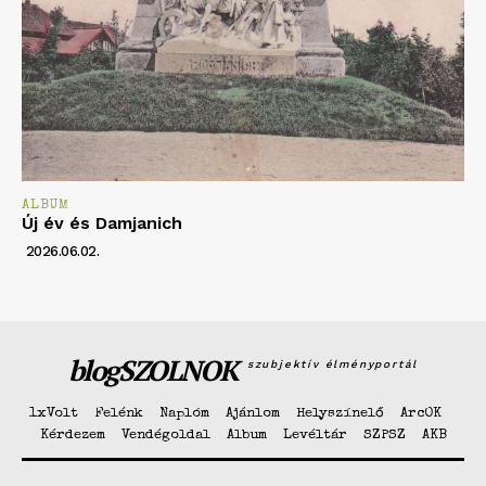
ALBUM
Új év és Damjanich
2026.06.02.
blogSZOLNOK
szubjektív élményportál
1xVolt
Felénk
Naplóm
Ajánlom
Helyszínelő
ArcOK
Kérdezem
Vendégoldal
Album
Levéltár
SZPSZ
AKB