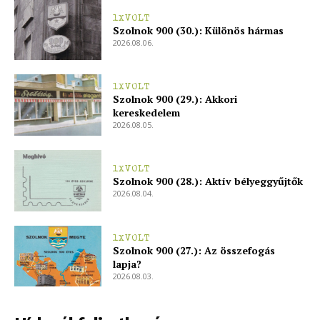
1XVOLT
Szolnok 900 (30.): Különös hármas
2026.08.06.
1XVOLT
Szolnok 900 (29.): Akkori
kereskedelem
2026.08.05.
ELŐFIZETÉS
1XVOLT
Szolnok 900 (28.): Aktív bélyeggyűjtők
2026.08.04.
Hasznos
1XVOLT
bSZ fiók
Szolnok 900 (27.): Az összefogás
lapja?
Előfizetés
2026.08.03.
Kapcsolat
Adatkezelési tájékoztató