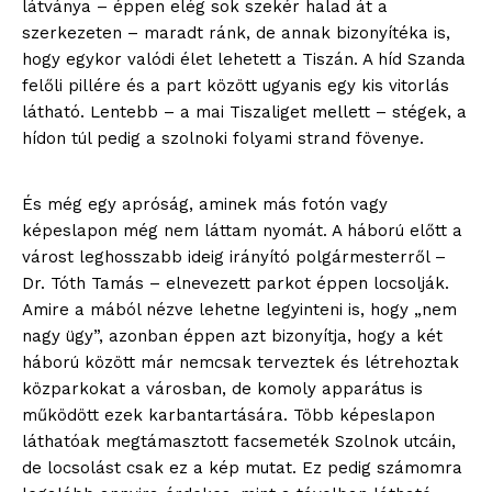
látványa – éppen elég sok szekér halad át a
szerkezeten – maradt ránk, de annak bizonyítéka is,
hogy egykor valódi élet lehetett a Tiszán. A híd Szanda
felőli pillére és a part között ugyanis egy kis vitorlás
látható. Lentebb – a mai Tiszaliget mellett – stégek, a
hídon túl pedig a szolnoki folyami strand fövenye.
És még egy apróság, aminek más fotón vagy
képeslapon még nem láttam nyomát. A háború előtt a
várost leghosszabb ideig irányító polgármesterről –
Dr. Tóth Tamás – elnevezett parkot éppen locsolják.
Amire a mából nézve lehetne legyinteni is, hogy „nem
nagy ügy”, azonban éppen azt bizonyítja, hogy a két
háború között már nemcsak terveztek és létrehoztak
közparkokat a városban, de komoly apparátus is
működött ezek karbantartására. Több képeslapon
láthatóak megtámasztott facsemeték Szolnok utcáin,
de locsolást csak ez a kép mutat. Ez pedig számomra