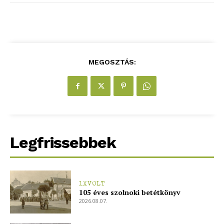
MEGOSZTÁS:
Legfrissebbek
blogSZOLNOK
szubjektív élményportál
1XVOLT
105 éves szolnoki betétkönyv
2026.08.07.