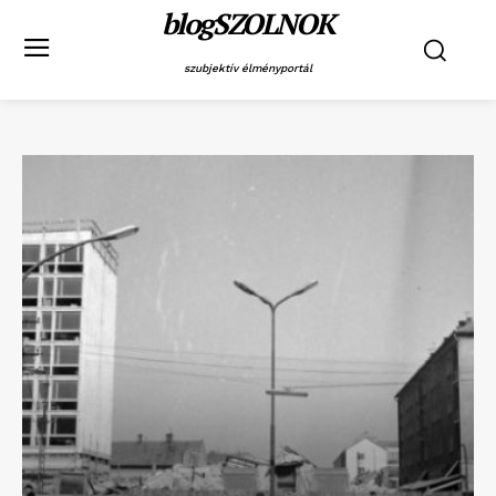
blogSZOLNOK
szubjektív élményportál