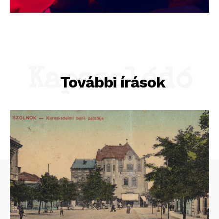
Kapcsolódó
További írások