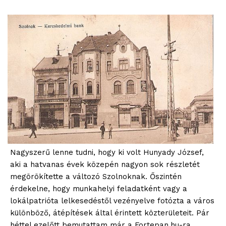
Nagyszerű lenne tudni, hogy ki volt Hunyady József,
aki a hatvanas évek közepén nagyon sok részletét
megörökítette a változó Szolnoknak. Őszintén
érdekelne, hogy munkahelyi feladatként vagy a
lokálpatrióta lelkesedéstől vezényelve fotózta a város
különböző, átépítések által érintett közterületeit. Pár
héttel ezelőtt bemutattam már a Fortepan.hu-ra