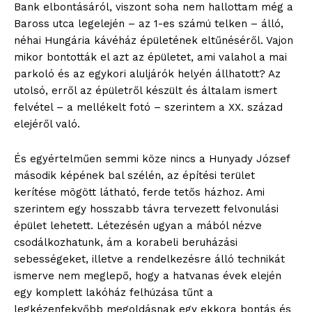
Bank elbontásáról, viszont soha nem hallottam még a
Baross utca legelején – az 1-es számú telken – álló,
néhai Hungária kávéház épületének eltűnéséről. Vajon
mikor bontották el azt az épületet, ami valahol a mai
parkoló és az egykori aluljárók helyén állhatott? Az
utolsó, erről az épületről készült és általam ismert
felvétel – a mellékelt fotó – szerintem a XX. század
elejéről való.
blogSZOLNOK
szubjektív élményportál
És egyértelműen semmi köze nincs a Hunyady József
második képének bal szélén, az építési terület
kerítése mögött látható, ferde tetős házhoz. Ami
szerintem egy hosszabb távra tervezett felvonulási
épület lehetett. Létezésén ugyan a mából nézve
csodálkozhatunk, ám a korabeli beruházási
sebességeket, illetve a rendelkezésre álló technikát
ismerve nem meglepő, hogy a hatvanas évek elején
egy komplett lakóház felhúzása tűnt a
legkézenfekvőbb megoldásnak egy ekkora bontás és