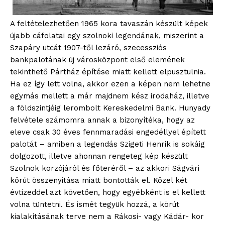
A feltételezhetően 1965 kora tavaszán készült képek
újabb cáfolatai egy szolnoki legendának, miszerint a
Szapáry utcát 1907-től lezáró, szecessziós
bankpalotának új városközpont első elemének
tekinthető Pártház építése miatt kellett elpusztulnia.
Ha ez így lett volna, akkor ezen a képen nem lehetne
egymás mellett a már majdnem kész irodaház, illetve
a földszintjéig lerombolt Kereskedelmi Bank. Hunyady
felvétele számomra annak a bizonyítéka, hogy az
eleve csak 30 éves fennmaradási engedéllyel épített
palotát – amiben a legendás Szigeti Henrik is sokáig
dolgozott, illetve ahonnan rengeteg kép készült
Szolnok korzójáról és főteréről – az akkori Ságvári
körút összenyitása miatt bontották el. Közel két
évtizeddel azt követően, hogy egyébként is el kellett
volna tüntetni. És ismét tegyük hozzá, a körút
kialakításának terve nem a Rákosi- vagy Kádár- kor