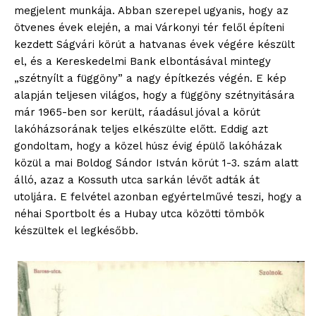
megjelent munkája. Abban szerepel ugyanis, hogy az
ötvenes évek elején, a mai Várkonyi tér felől építeni
kezdett Ságvári körút a hatvanas évek végére készült
el, és a Kereskedelmi Bank elbontásával mintegy
„szétnyílt a függöny” a nagy építkezés végén. E kép
alapján teljesen világos, hogy a függöny szétnyitására
már 1965-ben sor került, ráadásul jóval a körút
lakóházsorának teljes elkészülte előtt. Eddig azt
gondoltam, hogy a közel húsz évig épülő lakóházak
közül a mai Boldog Sándor István körút 1-3. szám alatt
álló, azaz a Kossuth utca sarkán lévőt adták át
utoljára. E felvétel azonban egyértelművé teszi, hogy a
néhai Sportbolt és a Hubay utca közötti tömbök
készültek el legkésőbb.