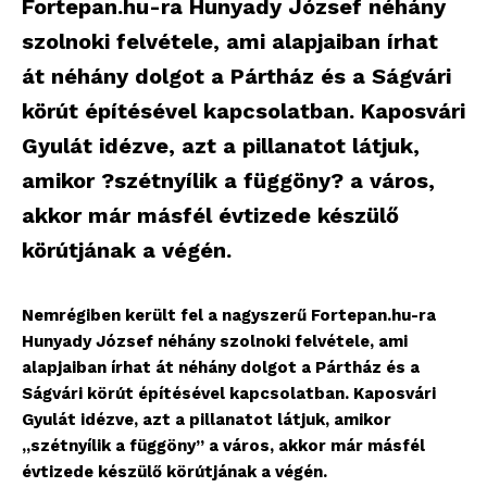
Fortepan.hu-ra Hunyady József néhány
szolnoki felvétele, ami alapjaiban írhat
át néhány dolgot a Pártház és a Ságvári
körút építésével kapcsolatban. Kaposvári
Gyulát idézve, azt a pillanatot látjuk,
amikor ?szétnyílik a függöny? a város,
akkor már másfél évtizede készülő
körútjának a végén.
Nemrégiben került fel a nagyszerű Fortepan.hu-ra
Hunyady József néhány szolnoki felvétele, ami
alapjaiban írhat át néhány dolgot a Pártház és a
Ságvári körút építésével kapcsolatban. Kaposvári
Gyulát idézve, azt a pillanatot látjuk, amikor
„szétnyílik a függöny” a város, akkor már másfél
évtizede készülő körútjának a végén.