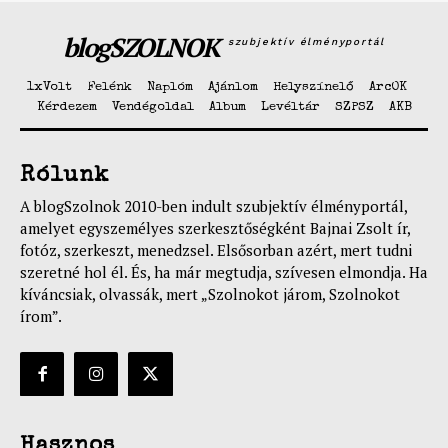
blogSZOLNOK
szubjektív élményportál
1xVolt
Felénk
Naplóm
Ajánlom
Helyszínelő
ArcOK
Kérdezem
Vendégoldal
Album
Levéltár
SZPSZ
AKB
Rólunk
A blogSzolnok 2010-ben indult szubjektív élményportál,
amelyet egyszemélyes szerkesztőségként Bajnai Zsolt ír,
fotóz, szerkeszt, menedzsel. Elsősorban azért, mert tudni
szeretné hol él. És, ha már megtudja, szívesen elmondja. Ha
kíváncsiak, olvassák, mert „Szolnokot járom, Szolnokot
írom”.
Hasznos