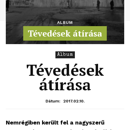
ALBUM
Tévedések átírása
Album
Tévedések
átírása
2017.02.10.
Dátum:
Nemrégiben került fel a nagyszerű