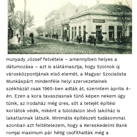
Hunyady József felvétele – amennyiben helyes a
dátumozása – azt is alátámasztja, hogy Szolnok új
városközpontjának első elemét, a Magyar Szocialista
Munkáspárt mindenféle helyi szervezeteinek
székházát csak 1965-ben adták át, szerintem április 4-
én. Ezen a kora tavasziasnak tűnő képen nekem úgy
tűnik, az irodaház még üres, sőt a tetejét építési
korlátok védik, miként a túloldalon lévő lakóház is
lakatlannak látszik. Minimális építészeti tudásommal
azonban azt feltételezem, hogy a Kereskedelmi Bank
romjai maximum pár hétig csúfíthatták még a