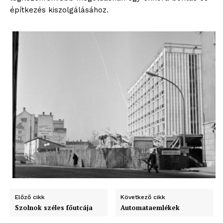
építkezés kiszolgálásához.
ELŐFIZETÉS
Hasznos
bSZ fiók
Előfizetés
Kapcsolat
Adatkezelési tájékoztató
Hirdetés
Előző cikk
Következő cikk
Szolnok széles főutcája
Automataemlékek