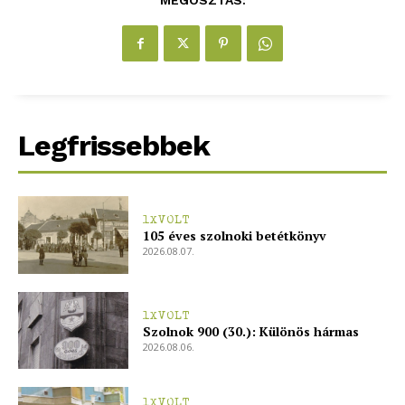
MEGOSZTÁS:
blogSZOLNOK
szubjektív élményportál
Legfrissebbek
1XVOLT
105 éves szolnoki betétkönyv
2026.08.07.
1XVOLT
ELŐFIZETÉS
Szolnok 900 (30.): Különös hármas
2026.08.06.
1XVOLT