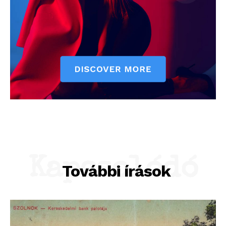
Kapcsolódó
További írások