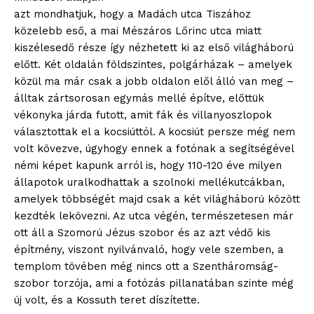
azt mondhatjuk, hogy a Madách utca Tiszához
közelebb eső, a mai Mészáros Lőrinc utca miatt
kiszélesedő része így nézhetett ki az első világháború
előtt. Két oldalán földszintes, polgárházak – amelyek
közül ma már csak a jobb oldalon elől álló van meg –
álltak zártsorosan egymás mellé építve, előttük
vékonyka járda futott, amit fák és villanyoszlopok
választottak el a kocsiúttól. A kocsiút persze még nem
volt kövezve, úgyhogy ennek a fotónak a segítségével
némi képet kapunk arról is, hogy 110-120 éve milyen
állapotok uralkodhattak a szolnoki mellékutcákban,
amelyek többségét majd csak a két világháború között
kezdték lekövezni. Az utca végén, természetesen már
ott áll a Szomorú Jézus szobor és az azt védő kis
építmény, viszont nyilvánvaló, hogy vele szemben, a
templom tövében még nincs ott a Szentháromság-
szobor torzója, ami a fotózás pillanatában szinte még
új volt, és a Kossuth teret díszítette.