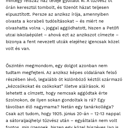
mintegy félszáz ház teteje gyulladt ki. A tűzvész öt
órán keresztül tombolt, és tizenöt házat teljesen
elpusztított. Persze az anziksz írója, amennyiben
olvasta a korabeli tudósításokat – és miért ne
olvashatta volna -, joggal aggódhatott, hiszen a Petőfi
utcai iskolaépület – ahová ezt az anzikszot címezte –
bizonya a fent nevezett utcák elejéhez igencsak közel
volt és van.
Őszintén megmondom, egy dolgot azonban nem
tudtam megfejteni. Az anziksz képes oldalának felső
részében lévő, legalább öt különböző kéztől származó
„kézcsókokat és csókokat” illetve aláírások. Ki
lehetett a címzett, hogy nemcsak aggódtak érte
Szolnokon, de ilyen sokan gondoltak is rá? Egy
távolban élő nagymama? Netán egy tanárkolléga?
Csak azt tudom, hogy 1925. június 20-án – 12-13 nappal
a sátoraljaújhelyi tűzvész után – egyáltalán nem volt
fontos, min üzennek, hiszen egy közel húszéves lap is