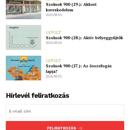
Hasznos
Szolnok 900 (29.): Akkori
kereskedelem
2026.08.05.
bSZ fiók
Előfizetés
1XVOLT
Kapcsolat
Szolnok 900 (28.): Aktív bélyeggyűjtők
2026.08.04.
Adatkezelési tájékoztató
Hirdetés
1XVOLT
Szolnok 900 (27.): Az összefogás
lapja?
2026.08.03.
Hírlevél feliratkozás
FELIRATKOZÁS