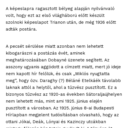
A képeslapra ragasztott bélyeg alapján nyilvánvaló
volt, hogy ezt az első világháború előtt készült
szolnoki képeslapot Trianon után, de még 1926 előtt
adták postára.
A pecsét sérülése miatt azonban nem lehetett
kibogarászni a postázás évét, aminek
meghatározásában Dobayné üzenete segített. Az
asszony ugyanis aggódott a címzett miatt, mert jó ideje
nem kapott hír felőlük, és csak „Miklós nyugtatta
meg”, hogy özv. Daraghy (?) Béláné Etelkáék távolabb
laknak attól a helytől, ahol a tűzvész pusztított. Ez a
bizonyos tűzvész az 1920-as években Sátoraljaújhelyen
nem lehetett más, mint ami 1925. június elején
pusztított a városban. Az 1925. június 8-ai Budapesti
Hírlapban megjelent tudósításban olvasható, hogy az
ottani Jókai, Deák, Lónyai és Kazinczy utcákban