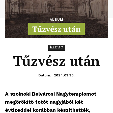
ALBUM
Tűzvész után
Album
Tűzvész után
2024.03.30.
Dátum:
A szolnoki Belvárosi Nagytemplomot
megörökítő fotót nagyjából két
évtizeddel korábban készíthették,