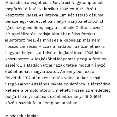
Madách utca végét és a Belvárosi Nagytemplomot
megörökítő fotót valamikor 1905 és 1912 között
készítette valaki. Az intervallum két szélső dátuma
persze egy-két évvel bármelyik irányba eltolódhat.
Igaz, azt gondolom, hogy a szolnoki Gettler József
hírlapelőfizetési irodája általában friss fotókat
jelentetett meg, és mivel ez a képeslap már nem
hosszú címzéses – azaz a hátlapon az üzenetnek is
hagytak helyet -, a felvétel legkorábban 1905 körül
készülhetett. A legkésőbbi időpontra pedig a fotó bal
széléről, a Madách utcai házak teteje mögül hiányzó
épület adhat magyarázatot. Amennyiben ezt a
felvételt 1912 után készítették volna, akkor a mai
Szegő Gábor Általános Iskola épületének is látszódnia
kellene a templomtorony mellett, hiszen az eredetileg
polgári leányiskolának szánt intézményt 1912-1914
között húzták fel a Templom utcában.
Mindezek alapján