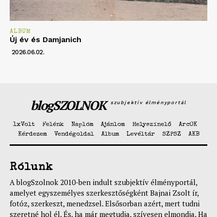
ALBUM
Új év és Damjanich
2026.06.02.
blogSZOLNOK
szubjektív élményportál
1xVolt
Felénk
Naplóm
Ajánlom
Helyszínelő
ArcOK
Kérdezem
Vendégoldal
Album
Levéltár
SZPSZ
AKB
Rólunk
A blogSzolnok 2010-ben indult szubjektív élményportál,
amelyet egyszemélyes szerkesztőségként Bajnai Zsolt ír,
fotóz, szerkeszt, menedzsel. Elsősorban azért, mert tudni
szeretné hol él. És, ha már megtudja, szívesen elmondja. Ha