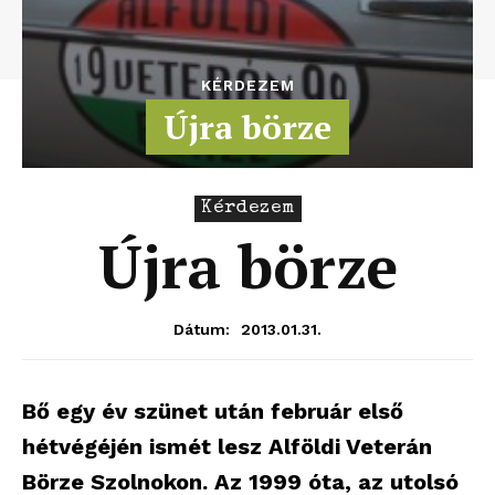
KÉRDEZEM
Újra börze
Kérdezem
Újra börze
2013.01.31.
Dátum:
Bő egy év szünet után február első
hétvégéjén ismét lesz Alföldi Veterán
Börze Szolnokon. Az 1999 óta, az utolsó