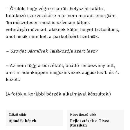
– Örülök, hogy végre sikerült helyszínt találni,
találkozó szervezésére már nem maradt energiám.
Természetesen most is szívesen látunk
veteránjárműveket, akiknek külön helyet biztosítunk,
ahol nekik nem kell a parkolásért fizetniük.
– Szovjet Járművek Találkozója azért lesz?
– Az nem függ a börzéktől, önálló rendezvény lett,
amit mindenképpen megszervezek augusztus 1. és 4.
között.
(A fotók a korábbi börzék alkalmával készültek.)
Előző cikk
Következő cikk
Ajándék képek
Fejlesztések a Tisza
Moziban