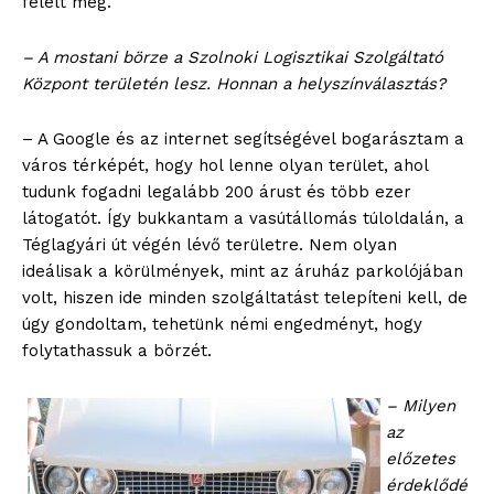
felelt meg.
– A mostani börze a Szolnoki Logisztikai Szolgáltató
Központ területén lesz. Honnan a helyszínválasztás?
– A Google és az internet segítségével bogarásztam a
város térképét, hogy hol lenne olyan terület, ahol
tudunk fogadni legalább 200 árust és több ezer
látogatót. Így bukkantam a vasútállomás túloldalán, a
Téglagyári út végén lévő területre. Nem olyan
ideálisak a körülmények, mint az áruház parkolójában
volt, hiszen ide minden szolgáltatást telepíteni kell, de
úgy gondoltam, tehetünk némi engedményt, hogy
folytathassuk a börzét.
– Milyen
az
előzetes
érdeklődé