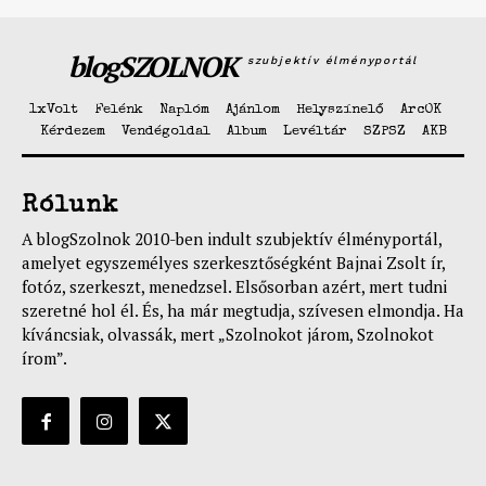
blogSZOLNOK
szubjektív élményportál
1xVolt
Felénk
Naplóm
Ajánlom
Helyszínelő
ArcOK
Kérdezem
Vendégoldal
Album
Levéltár
SZPSZ
AKB
Rólunk
A blogSzolnok 2010-ben indult szubjektív élményportál,
amelyet egyszemélyes szerkesztőségként Bajnai Zsolt ír,
fotóz, szerkeszt, menedzsel. Elsősorban azért, mert tudni
szeretné hol él. És, ha már megtudja, szívesen elmondja. Ha
kíváncsiak, olvassák, mert „Szolnokot járom, Szolnokot
írom”.