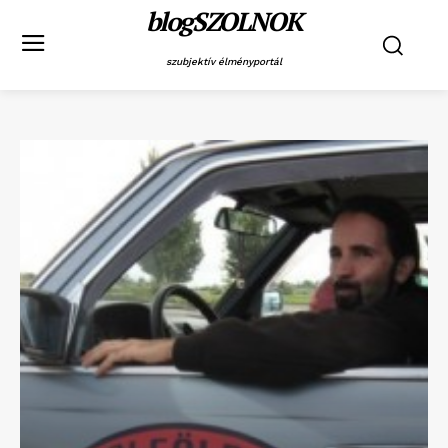
blogSZOLNOK
szubjektív élményportál