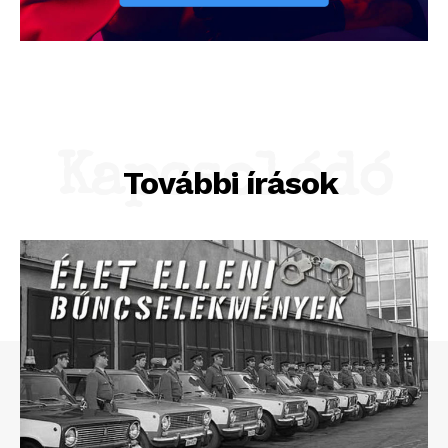
Kapcsolódó
További írások