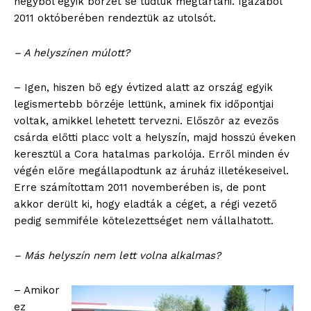
négyből egyik börzét se tudtuk megtartani. Igazából
2011 októberében rendeztük az utolsót.
– A helyszínen múlott?
– Igen, hiszen bő egy évtized alatt az ország egyik
legismertebb börzéje lettünk, aminek fix időpontjai
voltak, amikkel lehetett tervezni. Először az evezős
csárda előtti placc volt a helyszín, majd hosszú éveken
keresztül a Cora hatalmas parkolója. Erről minden év
végén előre megállapodtunk az áruház illetékeseivel.
Erre számítottam 2011 novemberében is, de pont
akkor derült ki, hogy eladták a céget, a régi vezető
pedig semmiféle kötelezettséget nem vállalhatott.
– Más helyszín nem lett volna alkalmas?
– Amikor
ez