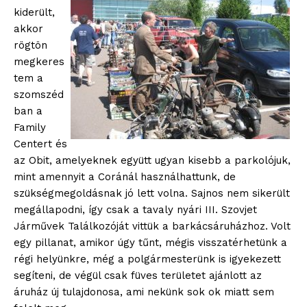
kiderült,
akkor
rögtön
megkeres
tem a
szomszéd
ban a
Family
Centert és
az Obit, amelyeknek együtt ugyan kisebb a parkolójuk,
mint amennyit a Coránál használhattunk, de
szükségmegoldásnak jó lett volna. Sajnos nem sikerült
megállapodni, így csak a tavaly nyári III. Szovjet
Járművek Találkozóját vittük a barkácsáruházhoz. Volt
egy pillanat, amikor úgy tűnt, mégis visszatérhetünk a
régi helyünkre, még a polgármesterünk is igyekezett
segíteni, de végül csak füves területet ajánlott az
áruház új tulajdonosa, ami nekünk sok ok miatt sem