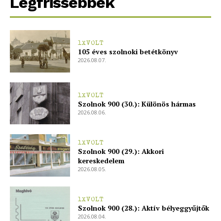
Legfrissebbek
ELŐFIZETÉS
1XVOLT
105 éves szolnoki betétkönyv
2026.08.07.
Hasznos
1XVOLT
bSZ fiók
Szolnok 900 (30.): Különös hármas
2026.08.06.
Előfizetés
Kapcsolat
1XVOLT
Adatkezelési tájékoztató
Szolnok 900 (29.): Akkori
kereskedelem
Hirdetés
2026.08.05.
1XVOLT
Szolnok 900 (28.): Aktív bélyeggyűjtők
2026.08.04.