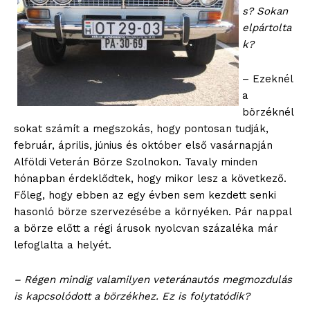
s? Sokan
elpártolta
k?
– Ezeknél
a
börzéknél
sokat számít a megszokás, hogy pontosan tudják,
február, április, június és október első vasárnapján
Alföldi Veterán Börze Szolnokon. Tavaly minden
hónapban érdeklődtek, hogy mikor lesz a következő.
Főleg, hogy ebben az egy évben sem kezdett senki
hasonló börze szervezésébe a környéken. Pár nappal
a börze előtt a régi árusok nyolcvan százaléka már
lefoglalta a helyét.
– Régen mindig valamilyen veteránautós megmozdulás
is kapcsolódott a börzékhez. Ez is folytatódik?