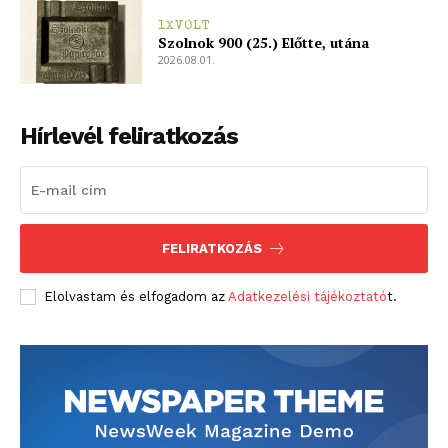
1XVOLT
Szolnok 900 (25.) Előtte, utána
2026.08.01.
Hírlevél feliratkozás
FELIRATKOZÁS
Elolvastam és elfogadom az
Adatkezelési tájékoztató
t.
blogSZOLNOK
szubjektív élményportál