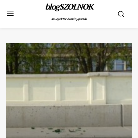
blogSZOLNOK
szubjektív élményportál