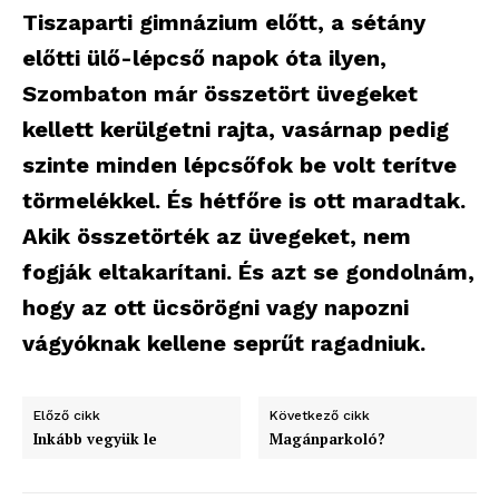
Tiszaparti gimnázium előtt, a sétány
előtti ülő-lépcső napok óta ilyen,
Szombaton már összetört üvegeket
kellett kerülgetni rajta, vasárnap pedig
szinte minden lépcsőfok be volt terítve
törmelékkel. És hétfőre is ott maradtak.
Akik összetörték az üvegeket, nem
fogják eltakarítani. És azt se gondolnám,
hogy az ott ücsörögni vagy napozni
vágyóknak kellene seprűt ragadniuk.
Előző cikk
Következő cikk
Inkább vegyük le
Magánparkoló?