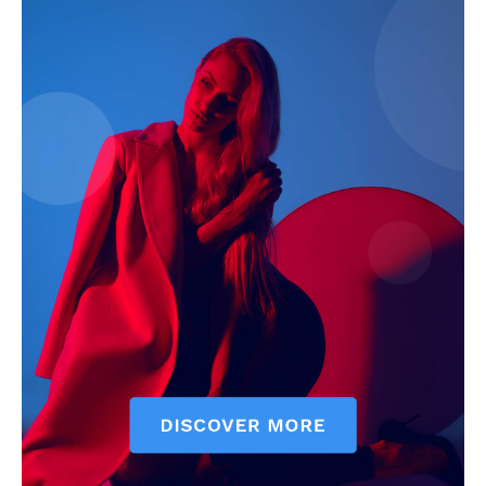
ELŐFIZETÉS
Hasznos
bSZ fiók
Előfizetés