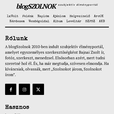
blogSZOLNOK
szubjektív élményportál
1xVolt
Felénk
Naplóm
Ajánlom
Helyszínelő
ArcOK
Kérdezem
Vendégoldal
Album
Levéltár
SZPSZ
AKB
Rólunk
A blogSzolnok 2010-ben indult szubjektív élményportál,
amelyet egyszemélyes szerkesztőségként Bajnai Zsolt ír,
fotóz, szerkeszt, menedzsel. Elsősorban azért, mert tudni
szeretné hol él. És, ha már megtudja, szívesen elmondja. Ha
kíváncsiak, olvassák, mert „Szolnokot járom, Szolnokot
írom”.
Hasznos