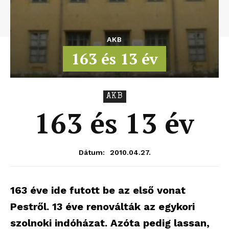
AKB
163 és 13 év
AKB
163 és 13 év
2010.04.27.
Dátum:
163 éve ide futott be az első vonat
Pestről. 13 éve renoválták az egykori
szolnoki indóházat. Azóta pedig lassan,