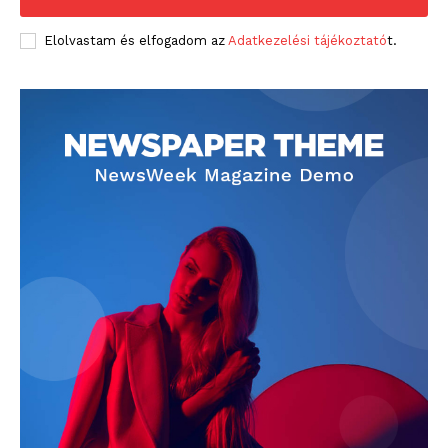
Elolvastam és elfogadom az
Adatkezelési tájékoztató
t.
blogSZOLNOK
szubjektív élményportál