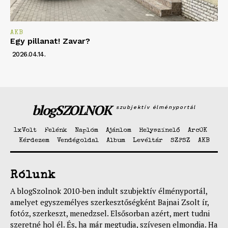
AKB
Egy pillanat! Zavar?
2026.04.14.
blogSZOLNOK
szubjektív élményportál
1xVolt
Felénk
Naplóm
Ajánlom
Helyszínelő
ArcOK
Kérdezem
Vendégoldal
Album
Levéltár
SZPSZ
AKB
Rólunk
A blogSzolnok 2010-ben indult szubjektív élményportál,
amelyet egyszemélyes szerkesztőségként Bajnai Zsolt ír,
fotóz, szerkeszt, menedzsel. Elsősorban azért, mert tudni
szeretné hol él. És, ha már megtudja, szívesen elmondja. Ha