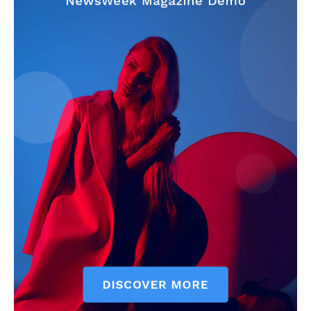
szubjektív élményportál
ELŐFIZETÉS
Hasznos
bSZ fiók