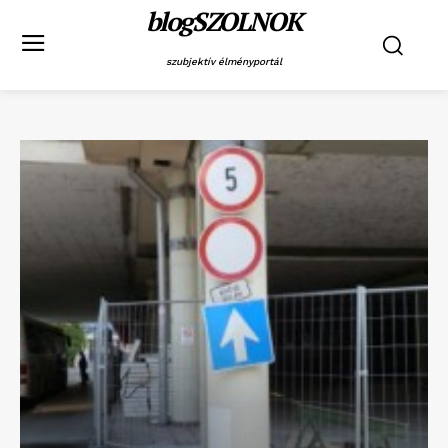
blogSZOLNOK
szubjektív élményportál