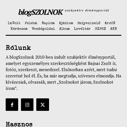
blogSZOLNOK
szubjektív élményportál
1xVolt
Felénk
Naplóm
Ajánlom
Helyszínelő
ArcOK
Kérdezem
Vendégoldal
Album
Levéltár
SZPSZ
AKB
Rólunk
A blogSzolnok 2010-ben indult szubjektív élményportál,
amelyet egyszemélyes szerkesztőségként Bajnai Zsolt ír,
fotóz, szerkeszt, menedzsel. Elsősorban azért, mert tudni
szeretné hol él. És, ha már megtudja, szívesen elmondja. Ha
kíváncsiak, olvassák, mert „Szolnokot járom, Szolnokot
írom”.
Hasznos