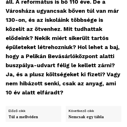
áll. A református is bő 110 éve. De a
Városháza ugyancsak bőven túl van már
130-on, és az iskoláink többsége is
közelít az ötvenhez. Mit tudhattak
elődeink? Nekik miért sikerült tartós
épületeket létrehozniuk? Hol lehet a baj,
hogy a Pelikán Bevásárlóközpont alatti
buszpálya-udvart félig le kellett zárni?
Ja, és a plusz költségeket ki fizeti? Vagy
nem hibázott senki, csak az anyag, ami
10 év alatt elfáradt?
Előző cikk
Következő cikk
Túl a mellvéden
Nemcsak egy tábla