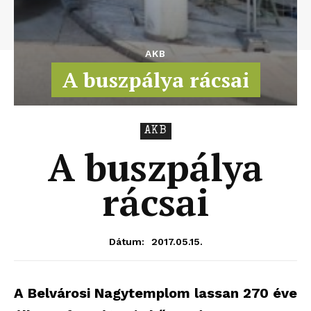
AKB
A buszpálya rácsai
AKB
A buszpálya
rácsai
2017.05.15.
Dátum:
A Belvárosi Nagytemplom lassan 270 éve